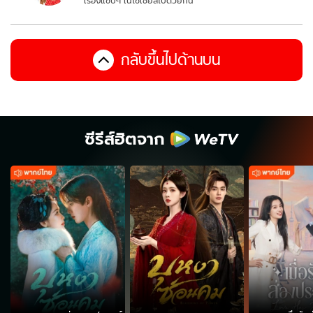
เรื่องแซ่บๆ ในโซเชียลไปด้วยกัน
กลับขึ้นไปด้านบน
ซีรีส์ฮิตจาก