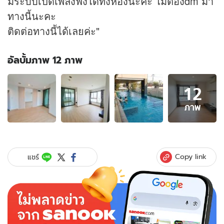
มีระบบเปิดเพลงฟังได้ทั้งห้องนะคะ ไม่ต้องdm มา
ทางนี้นะคะ
ติดต่อทางนี้ได้เลยค่ะ"
อัลบั้มภาพ 12 ภาพ
อัลบั้ม
12
ภาพ
12
ภาพ
ภาพ
ของ
ว้า
วมาก!
"มา
Copy link
แชร์
ช่า"
ประกาศ
ขาย
คอน
โด
ห้อง