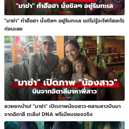
"มาช่า" ทำฮือฮา นั่งชิลๆ อยู่ริมทะเล แต่ไม่รู้จะโฟกัสอะไร
ก่อนเลย
สวยยกบ้าน! "มาช่า" เปิดภาพน้องสาว-หลานสาวบินมา
จากอิตาลี ตะลึง! DNA พรีเมียมของจริง