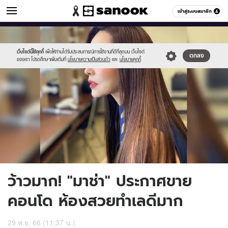
ข่าวบันเทิง
เข้าสู่ระบบสมาชิก
หมวดอื่นๆ
//s.isanook.com/ns/0/ud/1824/9122338/masha2.jpg
Sanook
//s.isanook.com/sr/0/images/logo-
600
60
new-
sanook.png
เว็บไซต์นี้ใช้คุกกี้
เพื่อให้ท่านได้รับประสบการณ์การใช้งานที่ดีที่สุดบน เว็บไซต์
ตกลง
ของเรา โปรดศึกษาเพิ่มเติมที่
นโยบายความเป็นส่วนตัว
และ
นโยบายคุกกี้
ว้าวมาก! "มาช่า" ประกาศขาย
คอนโด ห้องสวยทำเลดีมาก
29 พ.ย. 66 (11:37 น.)