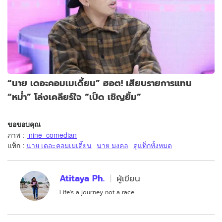
“นาย เดอะคอมเมเดี้ยน” ฮอต! เสียบรายการแทน
“หม่ำ” โล่งเคลียร์ใจ “เป็ด เชิญยิ้ม”
ขอขอบคุณ
ภาพ
:
nine_comedian
แท็ก :
นาย เดอะคอมเมเดี้ยน
นาย มงคล
ดูแท็กทั้งหมด
Atitaya Ph.
ผู้เขียน
Life's a journey not a race.