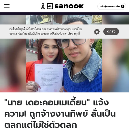
ข่าวบันเทิง
เข้าสู่ระบบสมาชิก
หมวดอื่นๆ
//s.isanook.com/ns/0/ud/1772/8860986/n01.jpg
Sanook
//s.isanook.com/sr/0/images/logo-
600
60
new-
sanook.png
เว็บไซต์นี้ใช้คุกกี้
เพื่อให้ท่านได้รับประสบการณ์การใช้งานที่ดีที่สุดบน เว็บไซต์
ตกลง
ของเรา โปรดศึกษาเพิ่มเติมที่
นโยบายความเป็นส่วนตัว
และ
นโยบายคุกกี้
"นาย เดอะคอมเมเดี้ยน" แจ้ง
ความ! ถูกจ้างงานทิพย์ ลั่นเป็น
ตลกแต่ไม่ใช่ตัวตลก