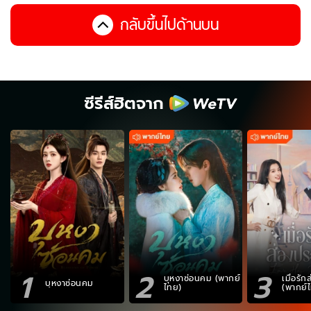
กลับขึ้นไปด้านบน
ซีรีส์ฮิตจาก
1
2
3
บุหงาซ่อนคม (พากย์
เมื่อรั
บุหงาซ่อนคม
ไทย)
(พากย์