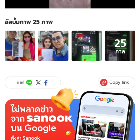
อัลบั้มภาพ 25 ภาพ
อัลบั้ม
25
ภาพ
25
ภาพ
ภาพ
ของ
"นาย
เดอะ
คอม
Copy link
แชร์
เม
เดี้ย
น"
แจ้ง
ความ!
ถูก
จ้าง
งาน
ทิพย์