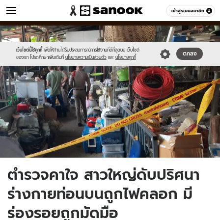
ข่าว
เข้าสู่ระบบสมาชิก
หมวดอื่นๆ
//s.isanook.com/ns/0/ud/1767/8835034/kill.jpg
Sanook
//s.isanook.com/sr/0/images/logo-
600
60
new-
sanook.png
เว็บไซต์นี้ใช้คุกกี้
เพื่อให้ท่านได้รับประสบการณ์การใช้งานที่ดีที่สุดบน เว็บไซต์
ตกลง
ของเรา โปรดศึกษาเพิ่มเติมที่
นโยบายความเป็นส่วนตัว
และ
นโยบายคุกกี้
ตำรวจคาใจ สาวใหญ่ดับปริศนา
ร่างกายท่อนบนถูกไฟคลอก มี
ร่องรอยถูกมัดมือ