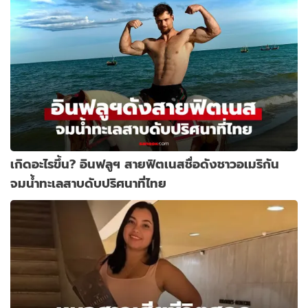
เกิดอะไรขึ้น? อินฟลูฯ สายฟิตเนสชื่อดังชาวอเมริกัน
จมน้ำทะเลสาบดับปริศนาที่ไทย