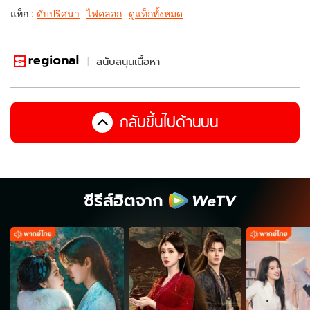
แท็ก :
ดับปริศนา
ไฟคลอก
ดูแท็กทั้งหมด
สนับสนุนเนื้อหา
กลับขึ้นไปด้านบน
ซีรีส์ฮิตจาก