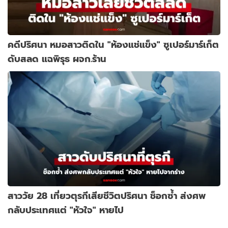
คดีปริศนา หมอสาวติดใน "ห้องแช่แข็ง" ซูเปอร์มาร์เก็ต
ดับสลด แฉพิรุธ ผจก.ร้าน
สาววัย 28 เที่ยวตุรกีเสียชีวิตปริศนา ช็อกซ้ำ ส่งศพ
กลับประเทศแต่ "หัวใจ" หายไป