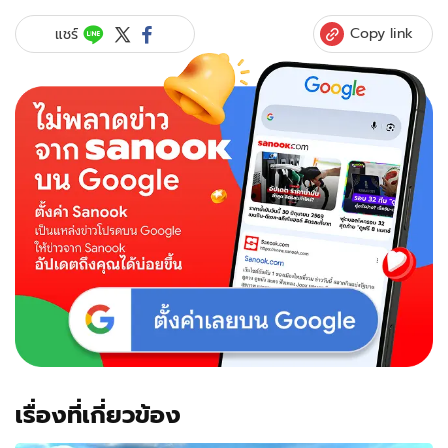
คาใจ
สาว
Copy link
แชร์
ใหญ่
ดับ
ปริศนา
ร่างกาย
ท่อน
บน
ถูก
ไฟ
คลอก
มี
ร่อง
รอย
ถูก
มัด
มือ
เรื่องที่เกี่ยวข้อง