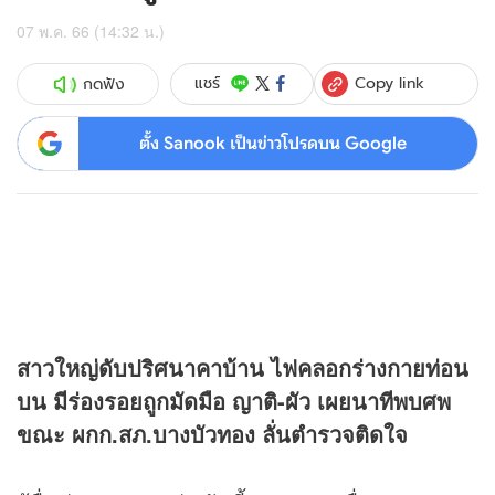
07 พ.ค. 66 (14:32 น.)
Copy link
แชร์
กดฟัง
ตั้ง Sanook เป็นข่าวโปรดบน Google
สาวใหญ่ดับปริศนาคาบ้าน ไฟคลอกร่างกายท่อน
บน มีร่องรอยถูกมัดมือ ญาติ-ผัว เผยนาทีพบศพ
ขณะ ผกก.สภ.บางบัวทอง ลั่นตำรวจติดใจ