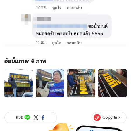
อัลบั้มภาพ 4 ภาพ
อัลบั้ม
ภาพ
4
ภาพ
ของ
แบบ
ทดสอบ
จิตใจ
Copy link
แชร์
ร้าน
ป้าย