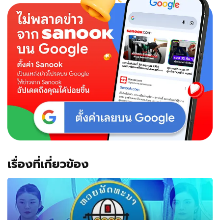
โชว์
ผล
งาน
ชาว
เน็ต
แห่
คอม
เมน
ต์
ยก
เป็น
สุด
ยอด
การ
ตลาด
เรื่องที่เกี่ยวข้อง