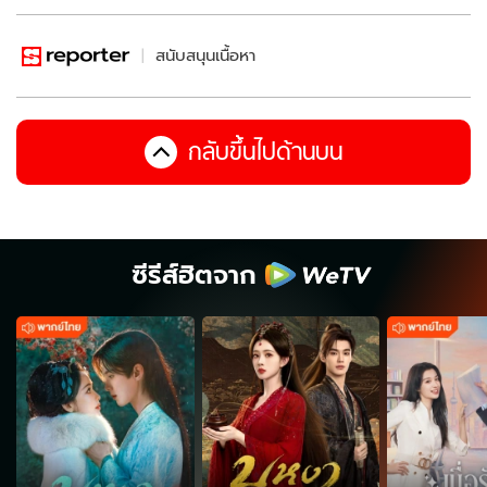
สนับสนุนเนื้อหา
กลับขึ้นไปด้านบน
ซีรีส์ฮิตจาก