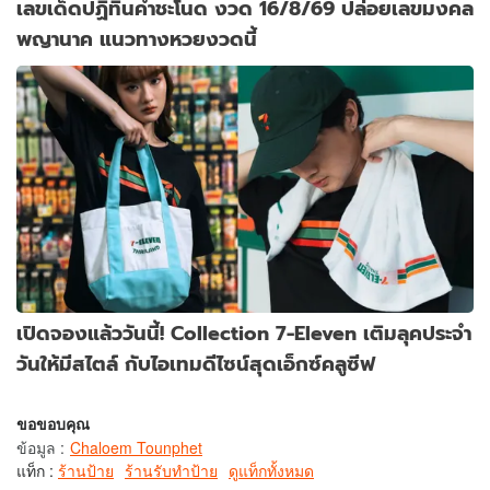
เลขเด็ดปฏิทินคำชะโนด งวด 16/8/69 ปล่อยเลขมงคล
พญานาค แนวทางหวยงวดนี้
เปิดจองแล้ววันนี้! Collection 7-Eleven เติมลุคประจำ
วันให้มีสไตล์ กับไอเทมดีไซน์สุดเอ็กซ์คลูซีฟ
ขอขอบคุณ
ข้อมูล
:
Chaloem Tounphet
แท็ก :
ร้านป้าย
ร้านรับทำป้าย
ดูแท็กทั้งหมด