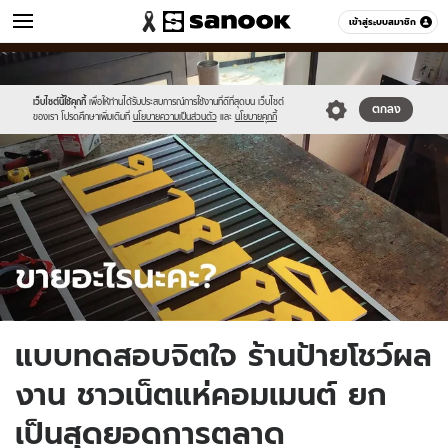
ข่าว
เข้าสู่ระบบสมาชิก
หมวดอื่นๆ
//s.isanook.com/ns/0/ud/1761/8805434/heeb.jpg
Sanook
//s.isanook.com/sr/0/images/logo-
600
60
new-
sanook.png
เว็บไซต์นี้ใช้คุกกี้
เพื่อให้ท่านได้รับประสบการณ์การใช้งานที่ดีที่สุดบน เว็บไซต์
ตกลง
ของเรา โปรดศึกษาเพิ่มเติมที่
นโยบายความเป็นส่วนตัว
และ
นโยบายคุกกี้
แบบทดสอบจิตใจ ร้านป้ายโชว์ผล
งาน ชาวเน็ตแห่คอมเมนต์ ยก
เป็นสุดยอดการตลาด