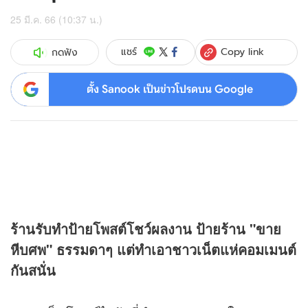
25 มี.ค. 66 (10:37 น.)
Copy link
แชร์
กดฟัง
ตั้ง Sanook เป็นข่าวโปรดบน Google
ร้านรับทำป้ายโพสต์โชว์ผลงาน ป้ายร้าน "ขาย
หีบศพ" ธรรมดาๆ แต่ทำเอาชาวเน็ตแห่คอมเมนต์
กันสนั่น