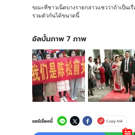
ขณะที่ชาวเน็ตบางรายกล่าวแซวว่าถ้าเป็นเรื่อ
รวมตัวกันได้ขนาดนี้
อัลบั้มภาพ 7 ภาพ
อัลบั้ม
ภาพ
7
ภาพ
ของ
แก๊ง
แฟน
เก่า
เจ้า
บ่าว
บุก
ชู
แชร์เรื่องนี้
Copy link
ป้าย
กลาง