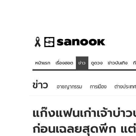
หน้าแรก
เรื่องฮอต
ข่าว
ดูดวง
ข่าวบันเทิง
ก
ข่าว
ข่าว
ดูดวง - 
อาชญากรรม
การเมือง
ต่างประเทศ
เรื่องฮอต
ดูดวง
ข่าว
หวยไทย
แก๊งแฟนเก่าเจ้าบ่า
ข่าวบันเทิง
สถิติหวยไท
ก่อนเฉลยสุดพีก แต่
ข่าวกีฬา
หวยลาว
ข่าวเศรษฐกิจ