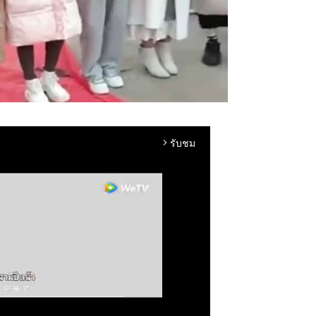
รับชม
arrow_forward_ios