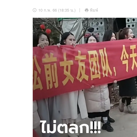
อัปเดตจีน
10 ก.พ. 66 (18:35 น.)
พิมพ์
เช็กข่าวชัวร์
ติดตามสนุกโซเชี
ดาวน์โหลดสนุกแอปฟรี
สงวนลิขสิทธิ์ ©
2569
บริษัท อิมเมจ ฟิวเจอร์ (ประเทศไทย) จำกัด