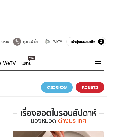
เข้าสู่ระบบสมาชิก
วจหวย
ขูดเลขนำโชค
WeTV
ve WeTV
นิยาย
รบรส
ความรู้รอบตัว
ตรวจหวย
หวยลาว
ฮาวทู
กูรู-รอบรู้
เรื่องฮอตในรอบสัปดาห์
เรื่อง
ของ
หมวด
ต่างประเทศ
ฮอต
ใน
รอบ