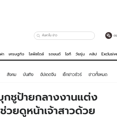
ตร
ีฬา
เศรษฐกิจ
ไลฟ์สไตล์
รถยนต์
ไอที
วัยรุ่น
คลิป
Exclusi
ตรวจหวย
ไลฟ์สไตล์
บันเทิงค
สังคม
บันเทิง
อัปเดตจีน
เช็กข่าวชัวร์
ข่าวทั้งหมด
ผู้หญิง
หนัง-ละคร
ผู้ชาย
เพลง
วบุกชูป้ายกลางงานแต่ง
ย
วัยรุ่น
เกมส์
ช่วยดูหน้าเจ้าสาวด้วย
ไอที
คลิป
รถยนต์
พอดแคสต์