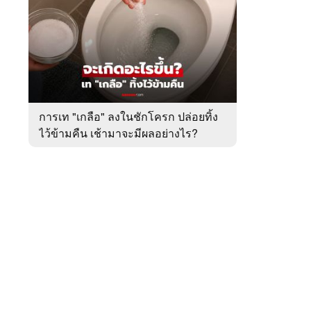
สัปดาห์
ของ
หมวด
ต่าง
 WeTV
ประเทศ
การเท "เกลือ" ลงในชักโครก ปล่อยทิ้ง
ไว้ข้ามคืน เช้ามาจะมีผลอย่างไร?
ติดต่อโฆษณา
tencentthbd
sales@tencent.co.th
รา
ร้องเรียนเนื้อหาไม่เหมาะสม
แนะนำติชม แจ้งปัญหาการใช้งาน