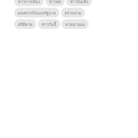
ข่าวการเมือง
ข่าวสด
ข่าวบันเทิง
ผลสลากกินแบ่งรัฐบาล
ตรวจหวย
สถิติหวย
ข่าววันนี้
หวยฮานอย