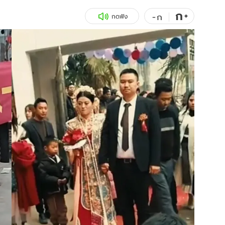
ก
สุขภาพ
+
ดูทีวี
-
ก
กดฟัง
เที่ยว-กิน
WeTV
Tasteful Thailand
Exclusive
Sanook Choice
นิยาย
ยลได้ที่
ร่วมงานกับเ