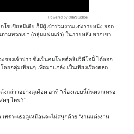
Powered by 
GliaStudios
กโซเชียลมีเดีย ก็มีผู้เข้าร่วมงานแต่งรายหนึ่ง ออก
อฉันถามพวกเขา (กลุ่มแฟนเก่า) ในภายหลัง พวกเขา
M
u
t
้องของเจ้าบ่าว ซึ่งเป็นคนโพสต์
คลิป
วิดีโอนี้ ได้ออก
e
ดยกลุ่มเพื่อนๆ เพื่อมาแกล้ง เป็นเพียงเรื่องตลก
ดังกล่าวอย่างดุเดือด อาทิ "เรื่องแบบนี้มันตลกเหรอ
บบสดๆ ไหม?"
าว เพราะเธอดูเหมือนจะไม่สนุกด้วย "งานแต่งงาน