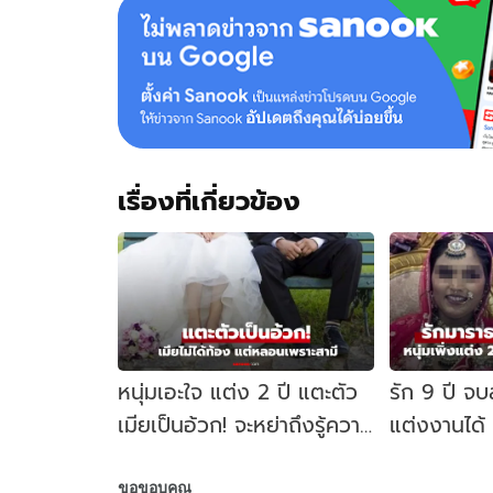
งาน
แต่ง
ก่อน
เฉลย
สุด
พีก
แต่
ช่วย
เรื่องที่เกี่ยวข้อง
ดู
หน้า
เจ้า
สาว
ด้วย
หนุ่มเอะใจ แต่ง 2 ปี แตะตัว
รัก 9 ปี จบ
เมียเป็นอ้วก! จะหย่าถึงรู้ความ
แต่งงานได้
จริง ไม่ได้ท้อง แต่หลอน
คาบ้านเช่า 
ขอขอบคุณ
เพราะสามี
ที่ไหน