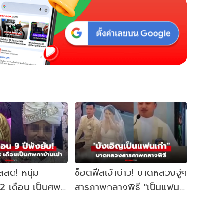
สลด! หนุ่ม
ช็อตฟีลเจ้าบ่าว! บาดหลวงจู่ๆ
 2 เดือน เป็นศพ
สารภาพกลางพิธี "เป็นแฟน
ฆาตกรไม่ใช่ใคร
เก่าเจ้าสาว" ฟังคำอวยพรยิ่ง
บันเทิง