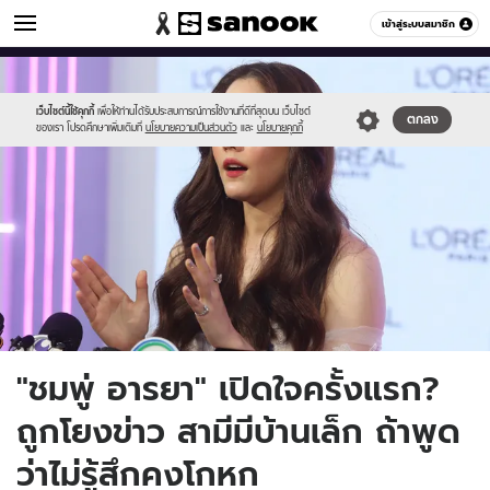
ข่าวบันเทิง
เข้าสู่ระบบสมาชิก
หมวดอื่นๆ
//s.isanook.com/ns/0/ud/1753/8768858/7.jpg
Sanook
//s.isanook.com/sr/0/images/logo-
600
60
new-
sanook.png
เว็บไซต์นี้ใช้คุกกี้
เพื่อให้ท่านได้รับประสบการณ์การใช้งานที่ดีที่สุดบน เว็บไซต์
ตกลง
ของเรา โปรดศึกษาเพิ่มเติมที่
นโยบายความเป็นส่วนตัว
และ
นโยบายคุกกี้
"ชมพู่ อารยา" เปิดใจครั้งแรก?
ถูกโยงข่าว สามีมีบ้านเล็ก ถ้าพูด
ว่าไม่รู้สึกคงโกหก