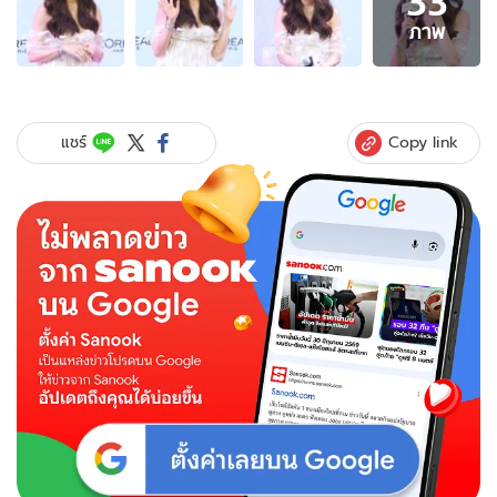
33
33
ภาพ
ภาพ
ของ
"ชมพู่
อารย
า"
Copy link
แชร์
เปิด
ใจ
ครั้ง
แรก?
ถูก
โยง
ข่าว
สามี
มี
บ้าน
เล็ก
ถ้า
พูด
ว่า
ไม่รู้