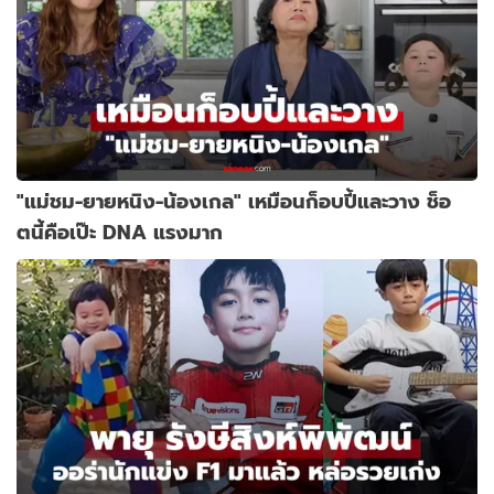
"แม่ชม-ยายหนิง-น้องเกล" เหมือนก็อบปี้และวาง ช็อ
ตนี้คือเป๊ะ DNA แรงมาก