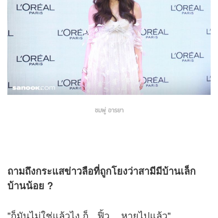
ชมพู่ อารยา
ถามถึงกระแส
ข่าว
ลือที่ถูกโยงว่าสามีมีบ้านเล็ก
บ้านน้อย ?
"ก็มันไม่ใช่แล้วไง ก็...ฟิ้ว... หายไปแล้ว"