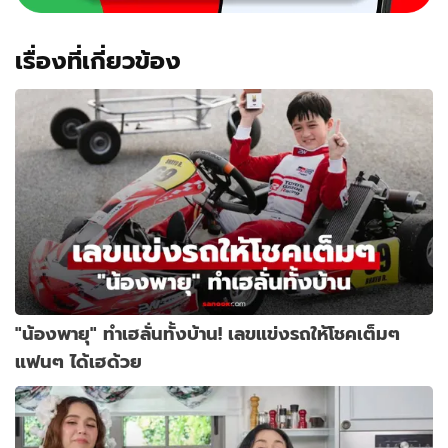
สึก
คง
โกหก
เรื่องที่เกี่ยวข้อง
"น้องพายุ" ทำเฮลั่นทั้งบ้าน! เลขแข่งรถให้โชคเต็มๆ
แฟนๆ ได้เฮด้วย