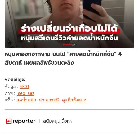
หนุ่มลาออกจากงาน บินไป "ค่ายลดน้ำหนักที่จีน" 4
สัปดาห์ เผยผลลัพธ์ชวนตะลึง
ขอขอบคุณ
ข้อมูล
:
hk01
ภาพ
:
seo_sez
แท็ก :
ลดน้ำหนัก
สาวเกาหลี
ดูแท็กทั้งหมด
สนับสนุนเนื้อหา