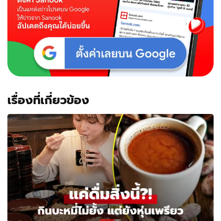
เชีย
ล
ฮือ
ฮา
เปลี่ยน
ไป
จน
น่า
เป็น
ห่วง
เรื่องที่เกี่ยวข้อง