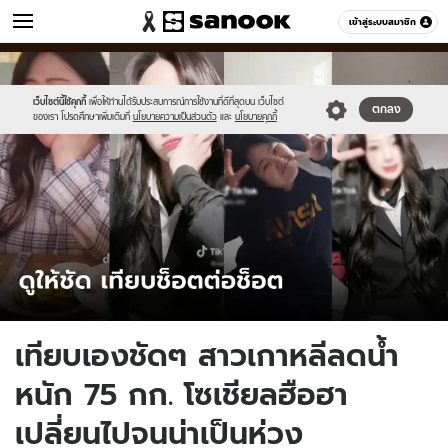
ข่าว
เข้าสู่ระบบสมาชิก
หมวดอื่นๆ
//s.isanook.com/ns/0/ud/1753/8766290/213998.jpg
Sanook
//s.isanook.com/sr/0/images/logo-
600
60
new-
sanook.png
เว็บไซต์นี้ใช้คุกกี้
เพื่อให้ท่านได้รับประสบการณ์การใช้งานที่ดีที่สุดบน เว็บไซต์
ตกลง
ของเรา โปรดศึกษาเพิ่มเติมที่
นโยบายความเป็นส่วนตัว
และ
นโยบายคุกกี้
เทียบเองชัดๆ สาวเกาหลีลดน้ำ
หนัก 75 กก. โซเชียลฮือฮา
เปลี่ยนไปจนน่าเป็นห่วง