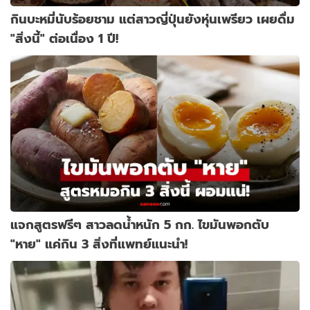
กินบะหมี่นับร้อยชาม แต่สาวญี่ปุ่นยังหุ่นเพรียว เผยดื่ม
"สิ่งนี้" ต่อเนื่อง 1 ปี!
แจกสูตรฟรีๆ สาวลดน้ำหนัก 5 กก. ไขมันพอกตับ
"หาย" แค่กิน 3 สิ่งที่แพทย์แนะนำ!