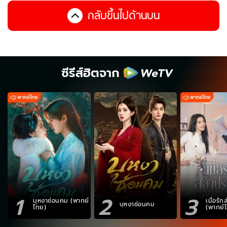
กลับขึ้นไปด้านบน
ซีรีส์ฮิตจาก
1
2
3
บุหงาซ่อนคม (พากย์
เมื่อรั
บุหงาซ่อนคม
ไทย)
(พากย์