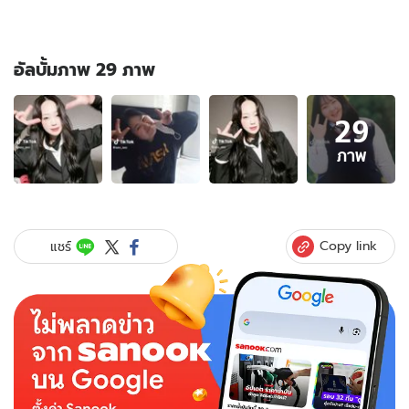
อัลบั้มภาพ 29 ภาพ
อัลบั้ม
29
ภาพ
29
ภาพ
ภาพ
ของ
เทียบ
เอง
ชัดๆ
Copy link
แชร์
สาว
เกาหลี
ลด
น้ำ
หนัก
75
กก.
โซ