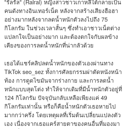
"รัลรัล" (Ralral) หญิงสาวชาวเกาหลีใต้กลายเป็น
คนดังทางอินเทอร์เน็ต หลังจากสร้างเสียงฮือฮา
อย่างมากหลังจากลดน้ำหนักตัวลงไปถึง 75
กิโลกรัม ในช่วงเวลาสั้นๆ ซึ่งทำเอาชาวเน็ตต่าง
แปลกใจเป็นอย่างมาก และต้องตกใจกับผลข้าง
เคียงของการลดน้ำหนักที่น่ากลัวด้วย
เธอได้แชร์
คลิป
ลดน้ำหนักของตัวเองผ่านทาง
TikTok seo_sez ทั้งการศัลยกรรมผ่าตัดหนังหน้า
ท้อง การดูดไขมันจากร่างกาย และการลดน้ำ
หนักแบบสุดโต่ง ทำให้จากเดิมที่มีน้ำหนักตัวอยู่ที่
124 กิโลกรัม ปัจจุบันกลับเหลือเพียงแค่ 49
กิโลกรัมเท่านั้น หรือก็คือน้ำหนักตัวเธอหายไป
มากกว่าครึ่ง โดยเหตุผลที่เริ่มต้นเปลี่ยนแปลงตัว
เอง เนื่องจากเธอแคร์สายตาของคนอื่นที่มองมา