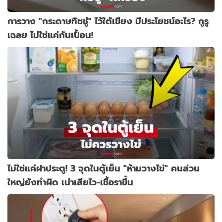
การวาง "กระดาษทิชชู่" ไว้ใต้เขียง มีประโยชน์อะไร? กูรู
เฉลย ไม่ใช่แค่กันเปื้อน!
ไม่ใช่แค่ฝาประตู! 3 จุดในตู้เย็น "ห้ามวางไข่" คนส่วน
ใหญ่ยังทำผิด เน่าเสียไว-เชื้อราขึ้น