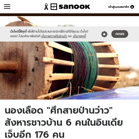
ข่าว
เข้าสู่ระบบสมาชิก
หมวดอื่นๆ
//s.isanook.com/ns/0/ud/1750/8754290/chinesemanjha.jpg
Sanook
//s.isanook.com/sr/0/images/logo-
600
60
new-
sanook.png
เว็บไซต์นี้ใช้คุกกี้
เพื่อให้ท่านได้รับประสบการณ์การใช้งานที่ดีที่สุดบน เว็บไซต์
ตกลง
ของเรา โปรดศึกษาเพิ่มเติมที่
นโยบายความเป็นส่วนตัว
และ
นโยบายคุกกี้
นองเลือด "ศึกสายป่านว่าว"
สังหารชาวบ้าน 6 คนในอินเดีย
เจ็บอีก 176 คน