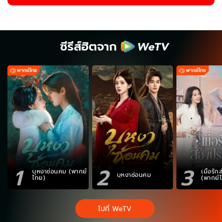
ซีรีส์ฮิตจาก
1
2
3
บุหงาซ่อนคม (พากย์
เมื่อรั
บุหงาซ่อนคม
ไทย)
(พากย์
ไปที่ WeTV