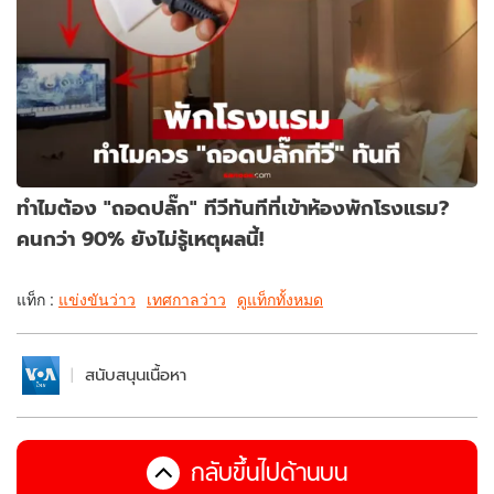
ทำไมต้อง "ถอดปลั๊ก" ทีวีทันทีที่เข้าห้องพักโรงแรม?
คนกว่า 90% ยังไม่รู้เหตุผลนี้!
แท็ก :
แข่งขันว่าว
เทศกาลว่าว
ดูแท็กทั้งหมด
สนับสนุนเนื้อหา
กลับขึ้นไปด้านบน