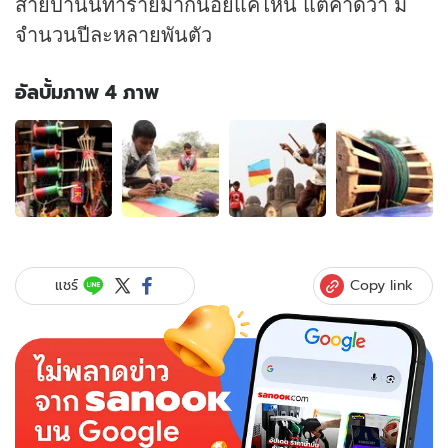
สายป่านนี้ทำร้ายมากน้อยแค่ไหน แต่คาดว่า มี
จำนวนปีละหลายพันตัว
อัลบั้มภาพ 4 ภาพ
อัลบั้ม
ภาพ
4
ภาพ
ของ
นอง
เลือด
"ศึก
Copy link
แชร์
สาย
ป่าน
ว่าว"
สังหาร
ชาว
บ้าน
6
คนใน