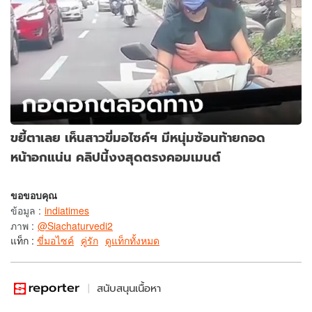
ขยี้ตาเลย เห็นสาวขี่มอไซค์ฯ มีหนุ่มซ้อนท้ายกอด
หน้าอกแน่น คลิปนี้งงสุดตรงคอมเมนต์
ขอขอบคุณ
ข้อมูล
:
indiatimes
ภาพ
:
@Siachaturvedi2
แท็ก :
ขี่มอไซค์
คู่รัก
ดูแท็กทั้งหมด
สนับสนุนเนื้อหา