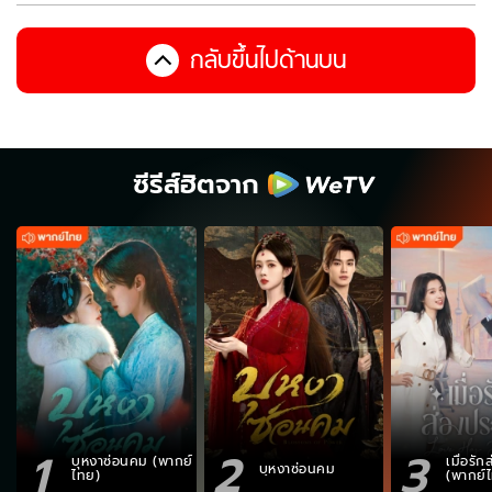
กลับขึ้นไปด้านบน
ซีรีส์ฮิตจาก
1
2
3
บุหงาซ่อนคม (พากย์
เมื่อรั
บุหงาซ่อนคม
ไทย)
(พากย์