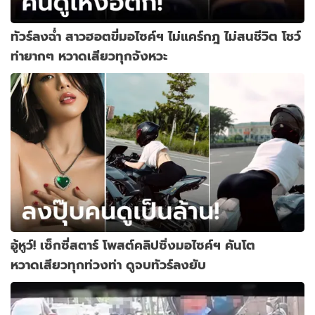
ทัวร์ลงฉ่ำ สาวฮอตขี่มอไซค์ฯ ไม่แคร์กฎ ไม่สนชีวิต โชว์
ท่ายากๆ หวาดเสียวทุกจังหวะ
อู้หูว์! เซ็กซี่สตาร์ โพสต์คลิปซิ่งมอไซค์ฯ คันโต
หวาดเสียวทุกท่วงท่า ดูจบทัวร์ลงยับ