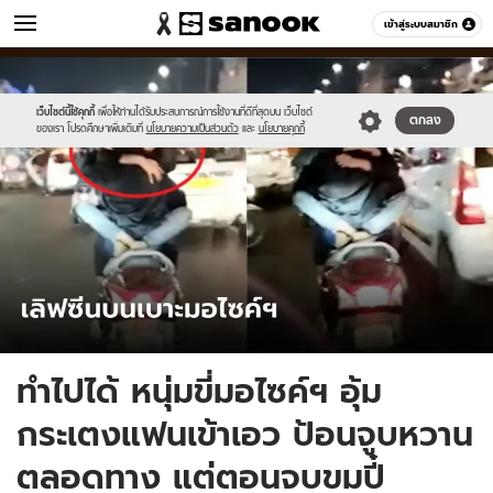
ข่าว
เข้าสู่ระบบสมาชิก
หมวดอื่นๆ
//s.isanook.com/ns/0/ud/1749/8747690/709137.jpg
Sanook
//s.isanook.com/sr/0/images/logo-
600
60
new-
sanook.png
เว็บไซต์นี้ใช้คุกกี้
เพื่อให้ท่านได้รับประสบการณ์การใช้งานที่ดีที่สุดบน เว็บไซต์
ตกลง
ของเรา โปรดศึกษาเพิ่มเติมที่
นโยบายความเป็นส่วนตัว
และ
นโยบายคุกกี้
ทำไปได้ หนุ่มขี่มอไซค์ฯ อุ้ม
กระเตงแฟนเข้าเอว ป้อนจูบหวาน
ตลอดทาง แต่ตอนจบขมปี๋