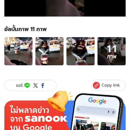
อัลบั้มภาพ 11 ภาพ
อัลบั้ม
11
ภาพ
11
ภาพ
ภาพ
ของ
ทำ
ไป
ได้
Copy link
แชร์
หนุ่ม
ขี่
มอ
ไซค์ฯ
อุ้ม
กระเตง
แฟน