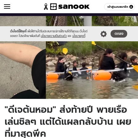
ข่าวบันเทิง
เข้าสู่ระบบสมาชิก
หมวดอื่นๆ
//s.isanook.com/ns/0/ud/1742/8714850/tonhom.jpg
Sanook
//s.isanook.com/sr/0/images/logo-
600
60
new-
sanook.png
เว็บไซต์นี้ใช้คุกกี้
เพื่อให้ท่านได้รับประสบการณ์การใช้งานที่ดีที่สุดบน เว็บไซต์
ตกลง
ของเรา โปรดศึกษาเพิ่มเติมที่
นโยบายความเป็นส่วนตัว
และ
นโยบายคุกกี้
"ดีเจต้นหอม" ส่งท้ายปี พายเรือ
เล่นชิลๆ แต่ได้แผลกลับบ้าน เผย
ที่มาสุดพีค