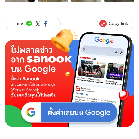
ของ
"ดี
เจ
ต้น
Copy link
แชร์
หอม"
ส่ง
ท้าย
ปี
พาย
เรือ
เล่น
ชิลๆ
แต่
ได้
แผล
กลับ
บ้าน
เผย
ที่มา
สุด
พีค