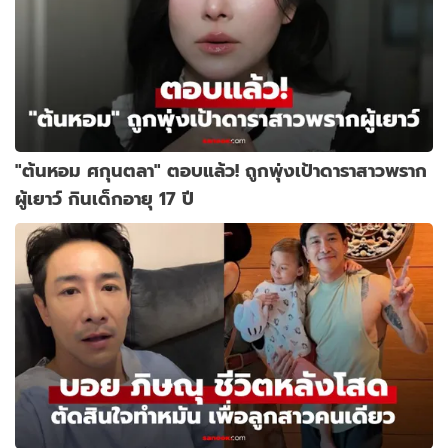
"ต้นหอม ศกุนตลา" ตอบแล้ว! ถูกพุ่งเป้าดาราสาวพราก
ผู้เยาว์ กินเด็กอายุ 17 ปี