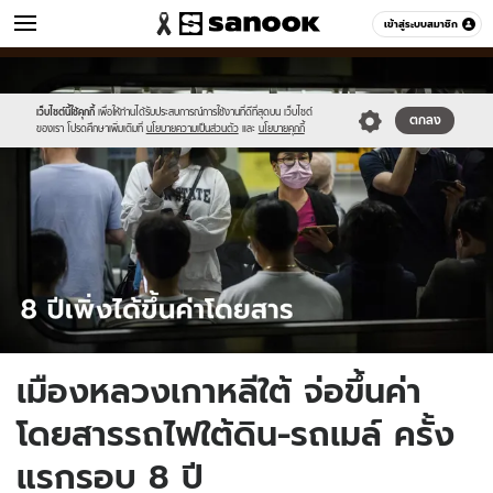
ข่าว
เข้าสู่ระบบสมาชิก
หมวดอื่นๆ
//s.isanook.com/ns/0/ud/1741/8709370/seoul-
Sanook
//s.isanook.com/sr/0/images/logo-
600
60
transport-
new-
fare.jpg
sanook.png
เว็บไซต์นี้ใช้คุกกี้
เพื่อให้ท่านได้รับประสบการณ์การใช้งานที่ดีที่สุดบน เว็บไซต์
ตกลง
ของเรา โปรดศึกษาเพิ่มเติมที่
นโยบายความเป็นส่วนตัว
และ
นโยบายคุกกี้
เมืองหลวงเกาหลีใต้ จ่อขึ้นค่า
โดยสารรถไฟใต้ดิน-รถเมล์ ครั้ง
แรกรอบ 8 ปี