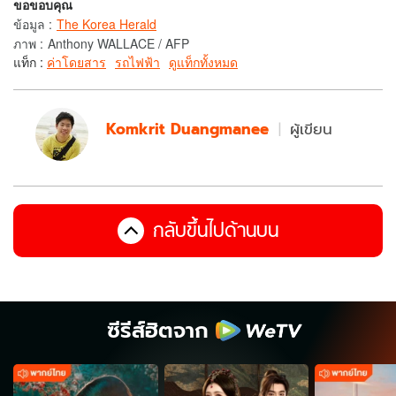
ขอขอบคุณ
ข้อมูล
:
The Korea Herald
ภาพ
:
Anthony WALLACE / AFP
แท็ก :
ค่าโดยสาร
รถไฟฟ้า
ดูแท็กทั้งหมด
Komkrit Duangmanee
ผู้เขียน
กลับขึ้นไปด้านบน
ซีรีส์ฮิตจาก