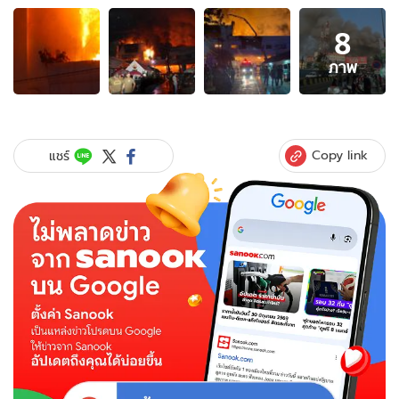
อัลบั้ม
8
ภาพ
8
ภาพ
ภาพ
ของ
เผย
ฝั่ง
ปอย
Copy link
แชร์
เปต
มี
รถ
ดับ
เพลิง
ไม่
พอ
ฝ่าย
ไทย
จะ
เข้า
ช่วย
ดับ