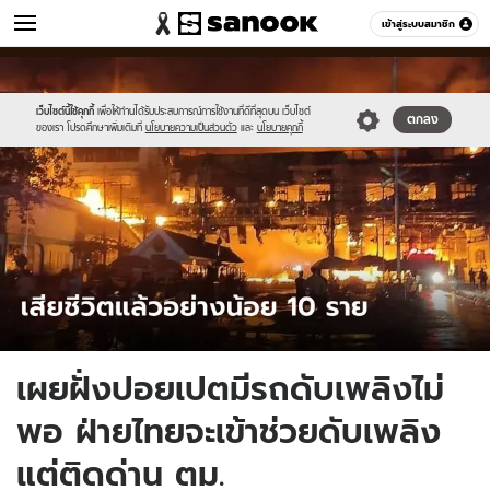
ข่าว
เข้าสู่ระบบสมาชิก
หมวดอื่นๆ
//s.isanook.com/ns/0/ud/1741/8708738/tagline-
Sanook
//s.isanook.com/sr/0/images/logo-
600
60
template-
new-
2022-
sanook.png
เว็บไซต์นี้ใช้คุกกี้
เพื่อให้ท่านได้รับประสบการณ์การใช้งานที่ดีที่สุดบน เว็บไซต์
ตกลง
ของเรา โปรดศึกษาเพิ่มเติมที่
นโยบายความเป็นส่วนตัว
และ
นโยบายคุกกี้
12-
29.jpg
เผยฝั่งปอยเปตมีรถดับเพลิงไม่
พอ ฝ่ายไทยจะเข้าช่วยดับเพลิง
แต่ติดด่าน ตม.