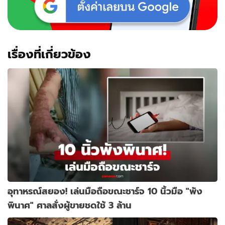
เพลิง
แต่
ติด
ด่าน
ตม.
เรื่องที่เกี่ยวข้อง
อุทาหรณ์สยอง! เล่นมือถือขณะชาร์จ 10 นิ้วมือ "พัง
พินาศ" ศาลสั่งผู้ขายชดใช้ 3 ล้าน