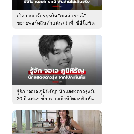
เปิดอาณาจักรธุรกิจ "เบลล่า ราณี"
ขยายพอร์ตสินค้าแน่น (ว่าที่) ซีอีโอพัน
ล้านเคียงข้าง "วิล ชวิณ"
รู้จัก "จอเจ ภูมิหิรัญ" นักแสดงดาวรุ่งวัย
20 ปี แฟนๆ ช็อกข่าวเสียชีวิตกะทันหัน