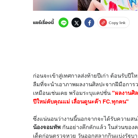
แชร์เรื่องนี้
Copy link
ก่อนจะเข้าสู่เทศกาลส่งท้ายปีเก่า ต้อนรับปีใ
ลืมที่จะนำเอาภาพผลงานศิลปะจากฝีมือการ
เหมือนเช่นเคย พร้อมระบุแคปชั่น
"ผลงานศิล
ปีใหม่คับคุณแม่ เลื่อนดูนะค๊า FC.ทุกคน"
ซึ่งแน่นอนว่างานนี้นอกจากจะได้รับความส
กันอย่างคึกคักแล้ว ในส่วนของ
น้องจอมทัพ
เด็ดก่อน
ตรวจหวย
วันออก
สลากกินแบ่งรัฐบ