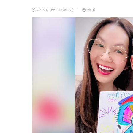
อัปเดตจีน
27 ธ.ค. 65 (09:30 น.)
พิมพ์
เช็กข่าวชัวร์
ติดตามสนุกโซเชี
ดาวน์โหลดสนุกแอปฟรี
สงวนลิขสิทธิ์ ©
2569
บริษัท อิมเมจ ฟิวเจอร์ (ประเทศไทย) จำกัด