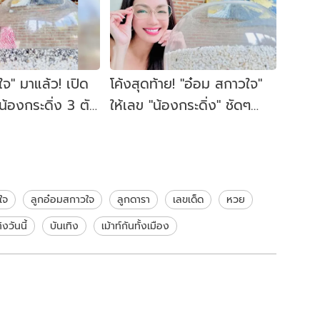
จ" มาแล้ว! เปิด
โค้งสุดท้าย! "อ๋อม สกาวใจ"
น้องกระดิ่ง 3 ตัว
ให้เลข "น้องกระดิ่ง" ชัดๆ
ก
งวด 1 ก.ค.
ใจ
ลูกอ๋อมสกาวใจ
ลูกดารา
เลขเด็ด
หวย
ิงวันนี้
บันเทิง
เม้าท์กันทั้งเมือง