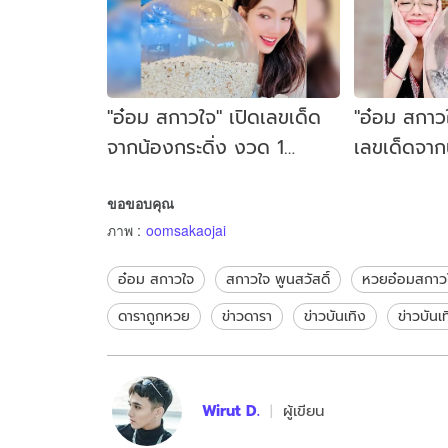
"อ๋อม สกาวใจ" เปิดเลขเด็ด
"อ๋อม สกาวใ
จากน้องกระดิ่ง งวด 1
เลขเด็ดจาก
สิงหาคม 2567 ชัดๆ เต็มตา
ขึ้นมาชัดมา
ขอขอบคุณ
ภาพ
:
oomsakaojai
อ๋อม สกาวใจ
สกาวใจ พูนสวัสดิ์
หวยอ๋อมสกาว
ดาราถูกหวย
ข่าวดารา
ข่าวบันเทิง
ข่าวบันเท
Wirut D.
ผู้เขียน