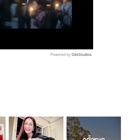
Powered by 
GliaStudios
M
u
t
e
ดูทั้งหมด