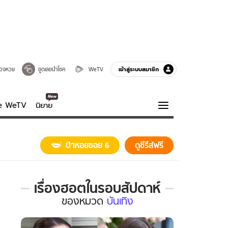
เข้าสู่ระบบสมาชิก
วจหวย
ขูดเลขนำโชค
WeTV
ve WeTV
นิยาย
รบรส
ความรู้รอบตัว
ป้าหอยซอย 6
ดูซีรีส์ฟรี
ฮาวทู
กูรู-รอบรู้
เรื่องฮอตในรอบสัปดาห์
เรื่อง
ของ
หมวด
บันเทิง
ฮอต
ใน
รอบ