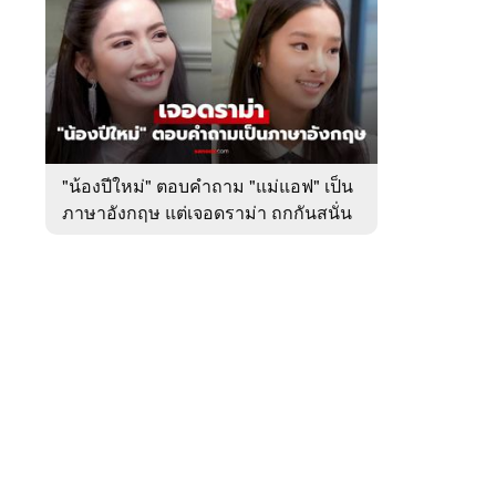
สัปดาห์
ของ
หมวด
บันเทิง
 WeTV
"น้องปีใหม่" ตอบคำถาม "แม่แอฟ" เป็น
ภาษาอังกฤษ แต่เจอดราม่า ถกกันสนั่น
ติดต่อโฆษณา
tencentthbd
sales@tencent.co.th
รา
ร้องเรียนเนื้อหาไม่เหมาะสม
แนะนำติชม แจ้งปัญหาการใช้งาน