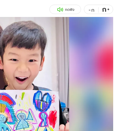
ก
สุขภาพ
+
ดูทีวี
-
ก
กดฟัง
เที่ยว-กิน
WeTV
Tasteful Thailand
Exclusive
Sanook Choice
นิยาย
ยลได้ที่
ร่วมงานกับเ