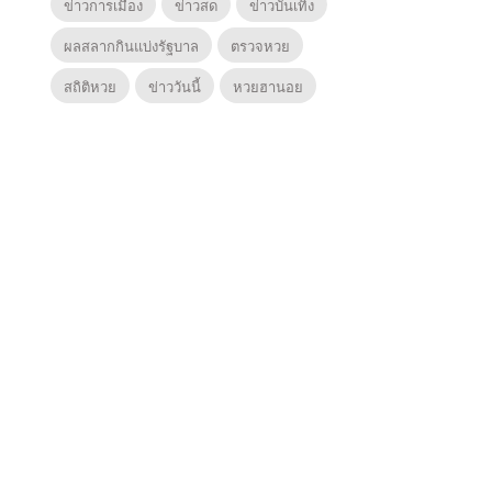
ข่าวการเมือง
ข่าวสด
ข่าวบันเทิง
ผลสลากกินแบ่งรัฐบาล
ตรวจหวย
สถิติหวย
ข่าววันนี้
หวยฮานอย