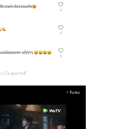
าวใจ พูนสวัสดิ์
รับชม
arrow_forward_ios