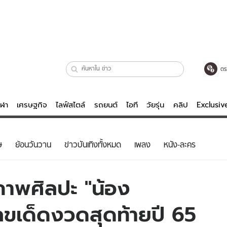
ตร
ีฬา
เศรษฐกิจ
ไลฟ์สไตล์
รถยนต์
ไอที
วัยรุ่น
คลิป
Exclusi
ตรวจหวย
ไลฟ์สไตล์
บันเทิงค
ษ
ย้อนวันวาน
ข่าวบันเทิงทั้งหมด
เพลง
หนัง-ละคร
ผู้หญิง
หนัง-ละคร
ผู้ชาย
เพลง
ภาพศิลปะ "น้อง
ย
วัยรุ่น
เกมส์
ขเด็ดงวดสุดท้ายปี 65
ไอที
คลิป
รถยนต์
พอดแคสต์