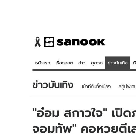
หน้าแรก
เรื่องฮอต
ข่าว
ดูดวง
ข่าวบันเทิง
ก
ข่าวบันเทิง
ข่าว
ดูดวง - 
เม้าท์กันทั้งเมือง
สกู๊ปพิเศ
เรื่องฮอต
ดูดวง
ข่าว
หวยไทย
"อ๋อม สกาวใจ" เปิด
ข่าวบันเทิง
สถิติหวยไท
จอมทัพ" คอหวยตีเล
ข่าวกีฬา
หวยลาว
ข่าวเศรษฐกิจ