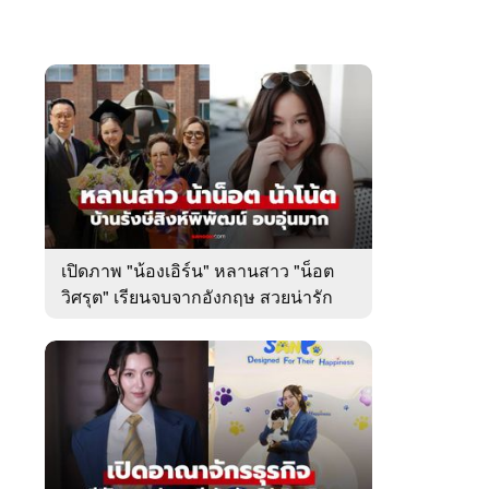
เปิดภาพ "น้องเอิร์น" หลานสาว "น็อต
วิศรุต" เรียนจบจากอังกฤษ สวยน่ารัก
มาก