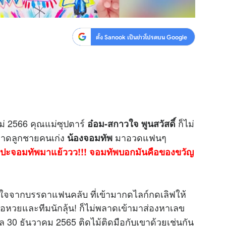
ตั้ง Sanook เป็นข่าวโปรดบน Google
หม่ 2566 คุณแม่ซุปตาร์
ก็ไม่
อ๋อม-สกาวใจ พูนสวัสดิ์
วาดลูกชายคนเก่ง
มาอวดแฟนๆ
น้องจอมทัพ
ปะจอมทัพมาแย้ววว!!! จอมทัพบอกมันคือของขวัญ
นใจจากบรรดาแฟนคลับ ที่เข้ามากดไลก์กดเลิฟให้
คอ
หวย
และทีมนักลุ้น! ก็ไม่พลาดเข้ามาส่องหาเลข
าล
30 ธันวาคม 2565 ติดไม้ติดมือกับเขาด้วยเช่นกัน