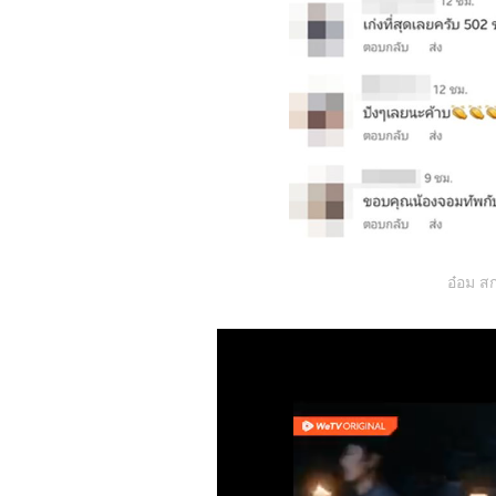
อ๋อม สก