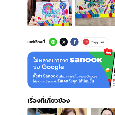
ของ
"อ๋อม
สกาว
ใจ"
เปิด
ภาพ
ศิลปะ
"น้อง
แชร์เรื่องนี้
Copy link
จอมทัพ"
คอ
หวย
ตี
เลข
เด็ด
งวด
สุดท้าย
ปี
65
เรื่องที่เกี่ยวข้อง