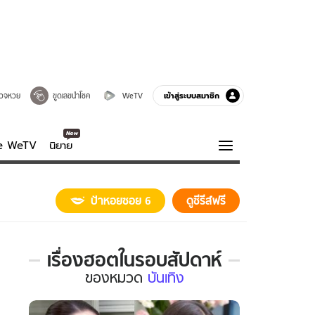
เข้าสู่ระบบสมาชิก
วจหวย
ขูดเลขนำโชค
WeTV
ve WeTV
นิยาย
รบรส
ความรู้รอบตัว
ป้าหอยซอย 6
ดูซีรีส์ฟรี
ฮาวทู
กูรู-รอบรู้
เรื่องฮอตในรอบสัปดาห์
เรื่อง
ของ
หมวด
บันเทิง
ฮอต
ใน
รอบ