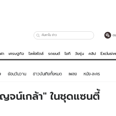
ตร
ีฬา
เศรษฐกิจ
ไลฟ์สไตล์
รถยนต์
ไอที
วัยรุ่น
คลิป
Exclusi
ตรวจหวย
ไลฟ์สไตล์
บันเทิงค
ษ
ย้อนวันวาน
ข่าวบันเทิงทั้งหมด
เพลง
หนัง-ละคร
ผู้หญิง
หนัง-ละคร
ผู้ชาย
เพลง
ญจน์เกล้า" ในชุดแซนตี้
ย
วัยรุ่น
เกมส์
ไอที
คลิป
รถยนต์
พอดแคสต์