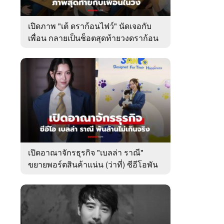
เปิดภาพ "เต้ ดราก้อนไฟว์" นัดเจอกับ
เพื่อน กลายเป็นช็อตสุดท้ายวงดราก้อน
ไฟว์
เปิดอาณาจักรธุรกิจ "เบลล่า ราณี"
ขยายพอร์ตสินค้าแน่น (ว่าที่) ซีอีโอพัน
ล้านเคียงข้าง "วิล ชวิณ"