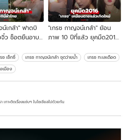
น์เกล้า" ฟาดบิ
"เกรซ กาญจน์เกล้า" ย้อน
ัวจิ๋ว ช็อตยืนอาบ
ภาพ 10 ปีที่แล้ว ยุคมืด2016
ือดจัด!
เหมือนตายแล้วเกิดใหม่
รซ เซ็กซี่
เกรซ กาญจน์เกล้า ชุดว่ายน้ำ
เกรซ ทะเลเดือด
ั้งเมือง
า เกาะติดเรื่องแซ่บๆ ในโซเชียลไปด้วยกัน