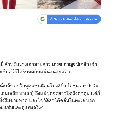
ตั้ง Sanook เป็นข่าวโปรดบน Google
บบี้ สำหรับนางเอกสายสาว
เจ้า
เกรซ กาญจน์เกล้า
เชียลให้ได้รับชมกันแน่นอนอยู่แล้ว
มาในชุดแซนตี้สุดโมเดิร์น ใส่ชุดว่ายน้ำวัน
์เกล้า
แอนเจลิส บาเลก) ถึงแม้ชุดจะยาวปิดถึงตาตุ่ม แต่ก็
ั้งริมชายหาด และโชว์ลีลาโต้คลื่นในทะเล บอก
สวยแซ่บและดูแพงจริงๆ