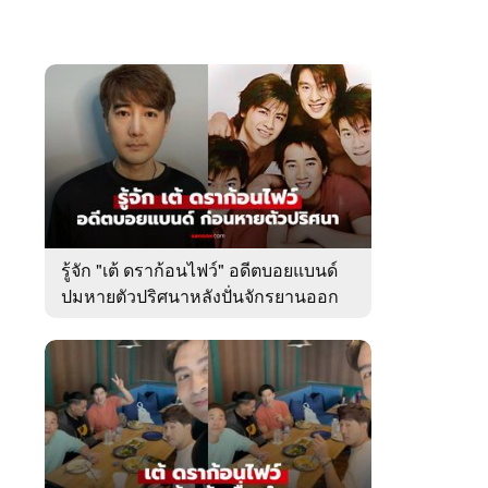
รู้จัก "เต้ ดราก้อนไฟว์" อดีตบอยแบนด์
ปมหายตัวปริศนาหลังปั่นจักรยานออก
จากบ้านพัก