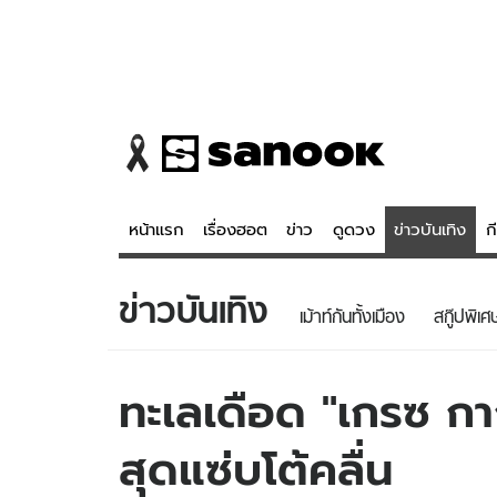
หน้าแรก
เรื่องฮอต
ข่าว
ดูดวง
ข่าวบันเทิง
ก
ข่าวบันเทิง
ข่าว
ดูดวง - 
เม้าท์กันทั้งเมือง
สกู๊ปพิเศ
เรื่องฮอต
ดูดวง
ข่าว
หวยไทย
ทะเลเดือด "เกรซ กา
ข่าวบันเทิง
สถิติหวยไท
สุดแซ่บโต้คลื่น
ข่าวกีฬา
หวยลาว
ข่าวเศรษฐกิจ