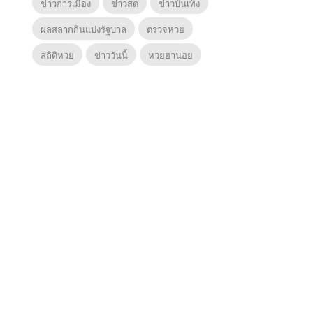
ข่าวการเมือง
ข่าวสด
ข่าวบันเทิง
ผลสลากกินแบ่งรัฐบาล
ตรวจหวย
สถิติหวย
ข่าววันนี้
หวยฮานอย