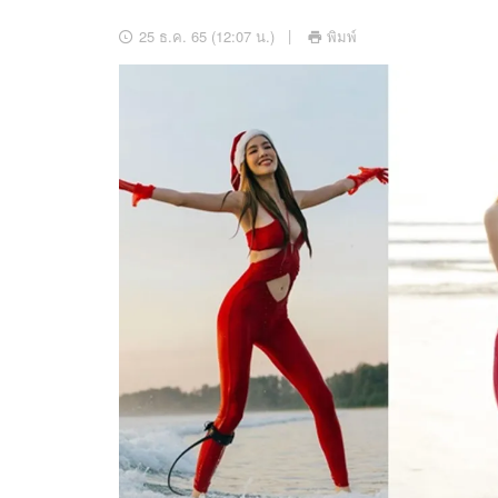
อัปเดตจีน
25 ธ.ค. 65 (12:07 น.)
พิมพ์
เช็กข่าวชัวร์
ติดตามสนุกโซเชี
ดาวน์โหลดสนุกแอปฟรี
สงวนลิขสิทธิ์ ©
2569
บริษัท อิมเมจ ฟิวเจอร์ (ประเทศไทย) จำกัด