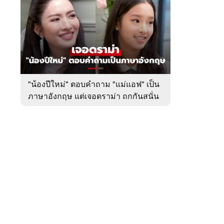
สัปดาห์
ของ
หมวด
บันเทิง
 WeTV
"น้องปีใหม่" ตอบคำถาม "แม่แอฟ" เป็น
ภาษาอังกฤษ แต่เจอดราม่า ถกกันสนั่น
ติดต่อโฆษณา
tencentthbd
sales@tencent.co.th
รา
ร้องเรียนเนื้อหาไม่เหมาะสม
แนะนำติชม แจ้งปัญหาการใช้งาน