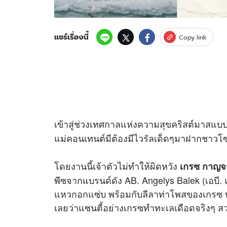
แชร์เรื่องนี้
Copy link
เข้าสู่ช่วงเทศกาลแห่งความสุขคริสต์มาสแบ
แม่คอนเทนต์มีต้องมีไวรัลเด็ดๆมาฝากชาวโซ
โดยงานนี้เจ้าตัวไม่ทำให้ผิดหวัง
เกรซ กาญจน
พีซจากแบรนด์ดัง AB. Angelys Balek (เอบี. 
แหวกอกแซ่บ พร้อมกับลีลาท่าโพสของเกรซ ท
เลยว่าแซนตี้อย่างเกรซทำทะเลเดือดจริงๆ 