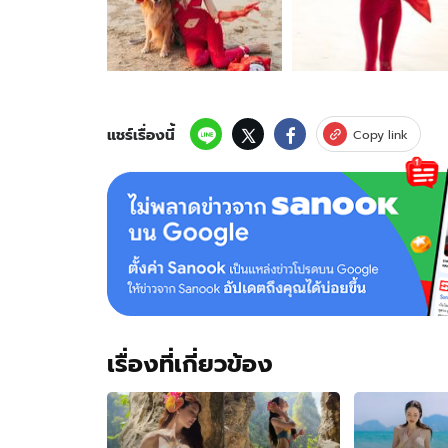
ทะเล
เดือด
"เกรซ
กาญ
จน์
เกล้า"
ใน
แชร์เรื่องนี้
Copy link
ชุด
แซน
ตี้
สุด
แซ่
บ
โต้
คลื่น
เรื่องที่เกี่ยวข้อง