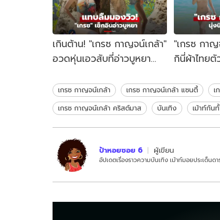
เกินต้าน! "เกรซ กาญจน์เกล้า"
"เกรซ กาญจ
อวดหุ่นเอวสับที่อ่าวบูหยา
กินี่ผ้าไทยต
ขาวแสบตาจนแทบลืมมองวิว!
น้ำริมหาดเด
เกรซ กาญจน์เกล้า
เกรซ กาญจน์เกล้า แซนตี้
เก
เกรซ กาญจน์เกล้า คริสต์มาส
บันเทิง
เม้าท์กันท
ป้าหอยซอย 6
ผู้เขียน
อัปเดตเรื่องราวความบันเทิง เม้าท์มอยประเด็นดาร