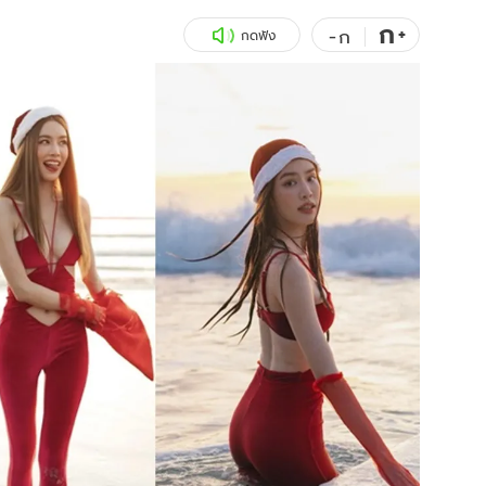
ก
สุขภาพ
+
ดูทีวี
-
ก
กดฟัง
เที่ยว-กิน
WeTV
Tasteful Thailand
Exclusive
Sanook Choice
นิยาย
ยลได้ที่
ร่วมงานกับเ