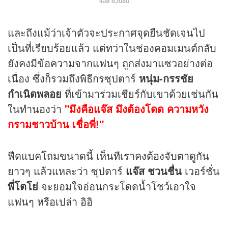
แจ๊ส ชวนชื่น
และถึงแม้ว่าเจ้าตัวจะประกาศจุดยืนชัดเจนไป
เป็นที่เรียบร้อยแล้ว แต่ทว่าในช่องคอมเมนต์กลับ
ยังคงมีข้อความจากแฟนๆ ถูกส่งมาแซวอย่างต่อ
เนื่อง ซึ่งก็รวมถึงพิธีกรซุปตาร์
หนุ่ม-กรรชัย
กำเนิดพลอย
ที่เข้ามาร่วมเชียร์กับเขาด้วยเช่นกัน
ในทำนองว่า
"มึงคือแจ๊ส มึงต้องโดด ความหวัง
กรามชาวบ้าน เชื่อพี่!"
ฟีดแบคโถมขนาดนี้ เห็นทีเราคงต้องจับตาดูกัน
ยาวๆ แล้วแหละว่า ซุปตาร์
แจ๊ส ชวนชื่น
เวอร์ชั่น
พี่โตโย่
จะยอมใจอ่อนกระโดดน้ำโชว์เอาใจ
แฟนๆ หรือเปล่า อิอิ