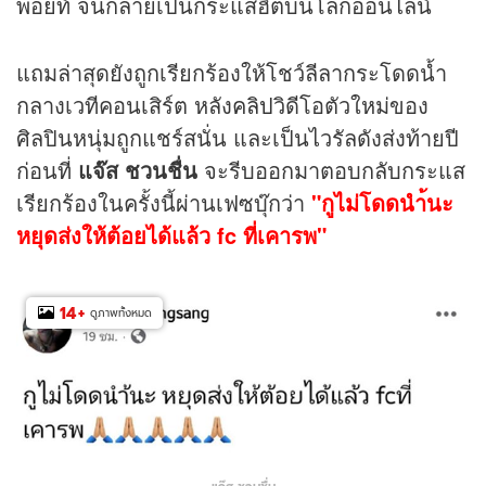
พอยท์ จนกลายเป็นกระแสฮิตบนโลกออนไลน์
แถมล่าสุดยังถูกเรียกร้องให้โชว์ลีลากระโดดน้ำ
กลางเวทีคอนเสิร์ต หลัง
คลิป
วิดีโอตัวใหม่ของ
ศิลปินหนุ่มถูกแชร์สนั่น และเป็นไวรัลดังส่งท้ายปี
ก่อนที่
แจ๊ส ชวนชื่น
จะรีบออกมาตอบกลับกระแส
เรียกร้องในครั้งนี้ผ่านเฟซบุ๊กว่า
"กูไม่โดดนำ้นะ
หยุดส่งให้ต้อยได้แล้ว fc ที่เคารพ"
14
+
ดูภาพทั้งหมด