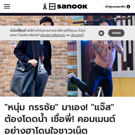
ข่าวบันเทิง
เข้าสู่ระบบสมาชิก
หมวดอื่นๆ
//s.isanook.com/ns/0/ud/1738/8693014/1.jpg
Sanook
//s.isanook.com/sr/0/images/logo-
600
60
new-
sanook.png
เว็บไซต์นี้ใช้คุกกี้
เพื่อให้ท่านได้รับประสบการณ์การใช้งานที่ดีที่สุดบน เว็บไซต์
ตกลง
ของเรา โปรดศึกษาเพิ่มเติมที่
นโยบายความเป็นส่วนตัว
และ
นโยบายคุกกี้
"หนุ่ม กรรชัย" มาเอง! "แจ๊ส"
ต้องโดดน้ำ เชื่อพี่! คอมเมนต์
อย่างฮาโดนใจชาวเน็ต