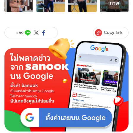
ภาพ
ภาพ
ของ
"หนุ่ม
กรร
ชัย"
Copy link
แชร์
มา
เอง!
"แจ๊ส"
ต้อง
โดด
น้ำ
เชื่อ
พี่!
คอม
เมน
ต์
อย่าง
ฮา
โดน
ใจ
ชาว