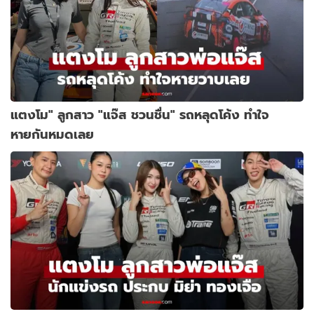
แตงโม" ลูกสาว "แจ๊ส ชวนชื่น" รถหลุดโค้ง ทำใจ
หายกันหมดเลย