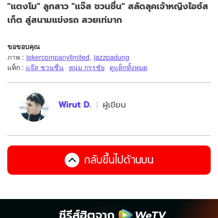
"แตงโม" ลูกสาว "แจ๊ส ชวนชื่น" สลัดลุคเจ้าหญิงไอซ์ส
เก็ต สู่สนามแข่งรถ สวยเท่มาก
ขอขอบคุณ
ภาพ
:
jokercompanylimited
,
jazzpadung
แท็ก :
แจ๊ส ชวนชื่น
หนุ่ม กรรชัย
ดูแท็กทั้งหมด
Wirut D.
ผู้เขียน
กลับขึ้นไปด้านบน
ซีรีส์ฮิตจาก