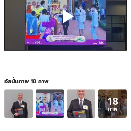
อัลบั้มภาพ 18 ภาพ
อัลบั้ม
18
ภาพ
18
ภาพ
ภาพ
ของ
"มด
เอ็นดู"