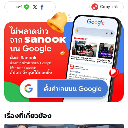
ปลื้ม
Copy link
แชร์
สามี
"หม่ำ
จ๊
กมก"
ได้
ประกาศ
เชิดชู
เกีย
รติฯ
เป็น
ความ
ภูมิใจ
ของ
ครอบครัว
เรื่องที่เกี่ยวข้อง