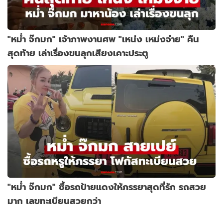
"หม่ำ จ๊กมก" เจ้าภาพงานศพ "เหน่ง เหม่งจ๋าย" คืน
สุดท้าย เล่าเรื่องขนลุกเสียงเคาะประตู
"หม่ำ จ๊กมก" ซื้อรถป้ายแดงให้ภรรยาสุดที่รัก รถสวย
มาก เลขทะเบียนสวยกว่า