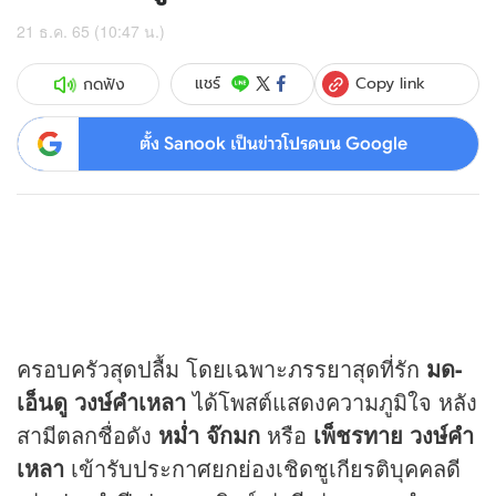
21 ธ.ค. 65 (10:47 น.)
Copy link
แชร์
กดฟัง
ตั้ง Sanook เป็นข่าวโปรดบน Google
ครอบครัวสุดปลื้ม โดยเฉพาะภรรยาสุดที่รัก
มด
-
เอ็นดู วงษ์คำเหลา
ได้โพสต์แสดงความภูมิใจ หลัง
สามีตลกชื่อดัง
หม่ำ จ๊กมก
หรือ
เพ็ชรทาย วงษ์คำ
เหลา
เข้ารับประกาศยกย่องเชิดชูเกียรติบุคคลดี