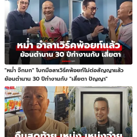
"หม่ำ จ๊กมก" โบกมือลาเวิร์คพ้อยท์ไม่ต่อสัญญาแล้ว
ย้อนตำนาน 30 ปีทำงานกับ "เสี่ยตา ปัญญา"