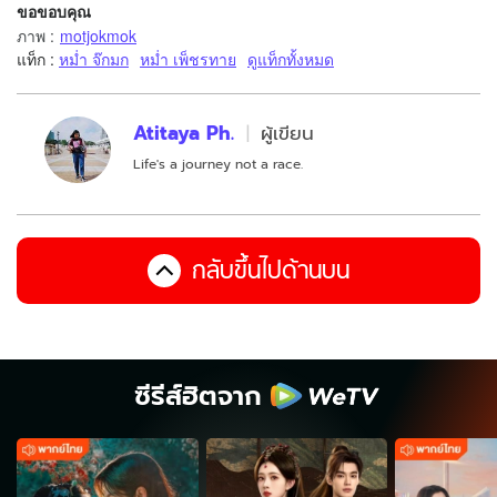
ขอขอบคุณ
ภาพ
:
motjokmok
แท็ก :
หม่ำ จ๊กมก
หม่ำ เพ็ชรทาย
ดูแท็กทั้งหมด
Atitaya Ph.
ผู้เขียน
Life's a journey not a race.
กลับขึ้นไปด้านบน
ซีรีส์ฮิตจาก