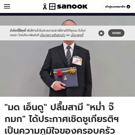
ข่าวบันเทิง
เข้าสู่ระบบสมาชิก
หมวดอื่นๆ
//s.isanook.com/ns/0/ud/1738/8690775/mj01.jpg
Sanook
//s.isanook.com/sr/0/images/logo-
600
60
new-
sanook.png
เว็บไซต์นี้ใช้คุกกี้
เพื่อให้ท่านได้รับประสบการณ์การใช้งานที่ดีที่สุดบน เว็บไซต์
ตกลง
ของเรา โปรดศึกษาเพิ่มเติมที่
นโยบายความเป็นส่วนตัว
และ
นโยบายคุกกี้
"มด เอ็นดู" ปลื้มสามี "หม่ำ จ๊
กมก" ได้ประกาศเชิดชูเกียรติฯ
เป็นความภูมิใจของครอบครัว