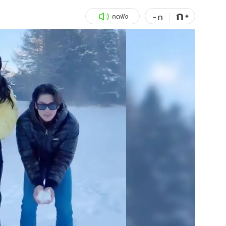
ก
สุขภาพ
+
ดูทีวี
-
ก
กดฟัง
เที่ยว-กิน
WeTV
Tasteful Thailand
Exclusive
Sanook Choice
นิยาย
ยลได้ที่
ร่วมงานกับเ