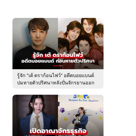
รู้จัก "เต้ ดราก้อนไฟว์" อดีตบอยแบนด์
ปมหายตัวปริศนาหลังปั่นจักรยานออก
จากบ้านพัก