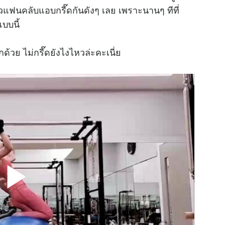
าวแฟนคลับแอบกรี๊ดกันดังๆ เลย เพราะนานๆ ทีที่
บบนี้
กด้วย ไม่กรี๊ดยังไงไหวล่ะคะเนี่ย