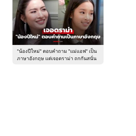
สัปดาห์
ของ
หมวด
บันเทิง
 WeTV
"น้องปีใหม่" ตอบคำถาม "แม่แอฟ" เป็น
ภาษาอังกฤษ แต่เจอดราม่า ถกกันสนั่น
ติดต่อโฆษณา
tencentthbd
sales@tencent.co.th
รา
ร้องเรียนเนื้อหาไม่เหมาะสม
แนะนำติชม แจ้งปัญหาการใช้งาน