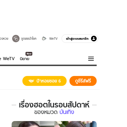
เข้าสู่ระบบสมาชิก
วจหวย
ขูดเลขนำโชค
WeTV
ve WeTV
นิยาย
รบรส
ความรู้รอบตัว
ป้าหอยซอย 6
ดูซีรีส์ฟรี
ฮาวทู
กูรู-รอบรู้
เรื่องฮอตในรอบสัปดาห์
เรื่อง
ของ
หมวด
บันเทิง
ฮอต
ใน
รอบ