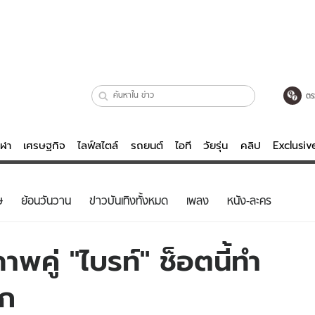
ตร
ีฬา
เศรษฐกิจ
ไลฟ์สไตล์
รถยนต์
ไอที
วัยรุ่น
คลิป
Exclusi
ตรวจหวย
ไลฟ์สไตล์
บันเทิงค
ษ
ย้อนวันวาน
ข่าวบันเทิงทั้งหมด
เพลง
หนัง-ละคร
ผู้หญิง
หนัง-ละคร
ผู้ชาย
เพลง
าพคู่ "ไบรท์" ช็อตนี้ทำ
ย
วัยรุ่น
เกมส์
าก
ไอที
คลิป
รถยนต์
พอดแคสต์