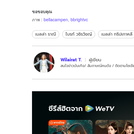
คนซูมดูเงาตากล้อง
โฟกัสกันรั
ขอขอบคุณ
ภาพ
:
bellacampen
,
bbrightvc
เบลล่า ราณี
ไบรท์ วชิรวิชญ์
เบลล่า ทริปเกาหลี
Wilairat T.
ผู้เขียน
สนใจข่าวบันเทิง/ สัมภาษณ์คนดัง / ติดตามโซเชีย
ซีรีส์ฮิตจาก