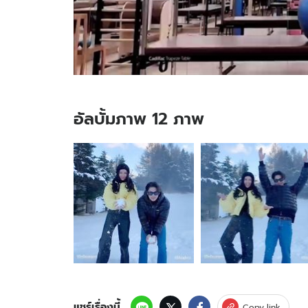
อัลบั้มภาพ 12 ภาพ
อัลบั้ม
ภาพ
12
ภาพ
ของ
ว้าว
"เบล
ล่า"
โพสต์
ภาพ
คู่
"ไบรท์"
แชร์เรื่องนี้
Copy link