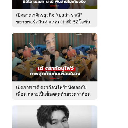
เปิดอาณาจักรธุรกิจ "เบลล่า ราณี"
ขยายพอร์ตสินค้าแน่น (ว่าที่) ซีอีโอพัน
ล้านเคียงข้าง "วิล ชวิณ"
เปิดภาพ "เต้ ดราก้อนไฟว์" นัดเจอกับ
เพื่อน กลายเป็นช็อตสุดท้ายวงดราก้อน
ไฟว์