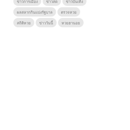
ข่าวการเมือง
ข่าวสด
ข่าวบันเทิง
ผลสลากกินแบ่งรัฐบาล
ตรวจหวย
สถิติหวย
ข่าววันนี้
หวยฮานอย