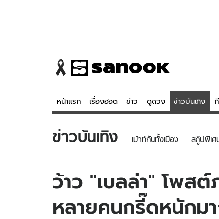
หน้าแรก
เรื่องฮอต
ข่าว
ดูดวง
ข่าวบันเทิง
ก
ข่าวบันเทิง
ข่าว
ดูดวง - 
เม้าท์กันทั้งเมือง
สกู๊ปพิเศ
เรื่องฮอต
ดูดวง
ข่าว
หวยไทย
ว้าว "เบลล่า" โพสต์ภ
ข่าวบันเทิง
สถิติหวยไท
หลายคนกรี๊ดหนักม
ข่าวกีฬา
หวยลาว
ข่าวเศรษฐกิจ