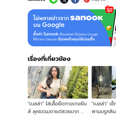
ช็อ
ตนี้
ทำ
หลาย
คน
กรี๊ด
หนัก
มาก
เรื่องที่เกี่ยวข้อง
"เบลล่า" ใส่เสื้อยืดกางเกงยีน
"เบลล่า" เช
ส์ ลุคธรรมดาแต่สวยมาก ทำ
พานบรูคลินน