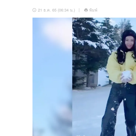
อัปเดตจีน
21 ธ.ค. 65 (06:34 น.)
พิมพ์
เช็กข่าวชัวร์
ติดตามสนุกโซเชี
ดาวน์โหลดสนุกแอปฟรี
สงวนลิขสิทธิ์ ©
2569
บริษัท อิมเมจ ฟิวเจอร์ (ประเทศไทย) จำกัด