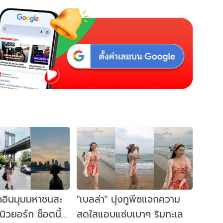
็กอินมุมมหาชนสะ
"เบลล่า" นุ่งทูพีซแจกความ
ิวยอร์ก ช็อตนี้
สดใสแอบแซ่บเบาๆ ริมทะเล