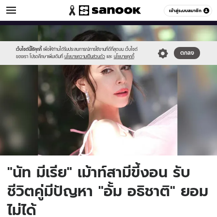
ข่าวบันเทิง
เข้าสู่ระบบสมาชิก
หมวดอื่นๆ
//s.isanook.com/ns/0/ud/1738/8690082/na01.jpg
Sanook
//s.isanook.com/sr/0/images/logo-
600
60
new-
sanook.png
เว็บไซต์นี้ใช้คุกกี้
เพื่อให้ท่านได้รับประสบการณ์การใช้งานที่ดีที่สุดบน เว็บไซต์
ตกลง
ของเรา โปรดศึกษาเพิ่มเติมที่
นโยบายความเป็นส่วนตัว
และ
นโยบายคุกกี้
"นัท มีเรีย" เม้าท์สามีขี้งอน รับ
ชีวิตคู่มีปัญหา "อั้ม อธิชาติ" ยอม
ไม่ได้