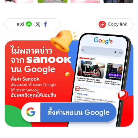
ของ
"นัท
มี
เรีย"
Copy link
แชร์
เม้าท์
สามี
ขี้
งอน
รับ
ชีวิต
คู่
มี
ปัญหา
"อั้ม
อธิ
ชาติ"
ยอม
ไม่
ได้