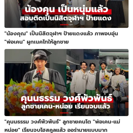
"น้องคุณ" เป็นนิสิตจุฬาฯ ป้ายแดงแล้ว ภาพอบอุ่น
"พ่อเคน" ผูกเนคไทให้ลูกชาย
"คุนนธรรม วงศ์พัวพันธ์" ลูกชายคนโต "พ่อเคน-แม่
หน่อย" เรียนจบไฮสคูลแล้ว ออร่านายแบบมาก