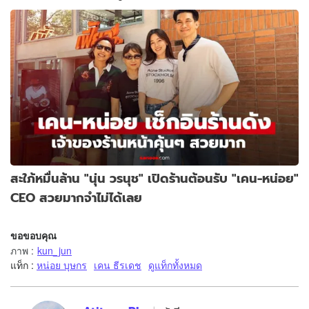
สะใภ้หมื่นล้าน "นุ่น วรนุช" เปิดร้านต้อนรับ "เคน-หน่อย"
CEO สวยมากจำไม่ได้เลย
ขอขอบคุณ
ภาพ
:
kun_jun
แท็ก :
หน่อย บุษกร
เคน ธีรเดช
ดูแท็กทั้งหมด