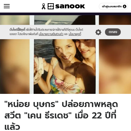
ข่าวบันเทิง
เข้าสู่ระบบสมาชิก
หมวดอื่นๆ
//s.isanook.com/ns/0/ud/1738/8690042/nk01.jpg
Sanook
//s.isanook.com/sr/0/images/logo-
600
60
new-
sanook.png
เว็บไซต์นี้ใช้คุกกี้
เพื่อให้ท่านได้รับประสบการณ์การใช้งานที่ดีที่สุดบน เว็บไซต์
ตกลง
ของเรา โปรดศึกษาเพิ่มเติมที่
นโยบายความเป็นส่วนตัว
และ
นโยบายคุกกี้
"หน่อย บุษกร" ปล่อยภาพหลุด
สวีต "เคน ธีรเดช" เมื่อ 22 ปีที่
แล้ว