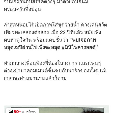
จับมือผ่านอุปสรรคต่างๆ มาด้วยกันจนมี
ครอบครัวที่อบอุ่น
ล่าสุดหน่อยได้เปิดภาพใส่ชุดว่ายน้ำ ควงเคนสวีต
เที่ยวทะเลสองต่อสอง เมื่อ 22 ปีที่แล้ว สมัยเพิ่ง
คบหาดูใจกัน พร้อมแคปชั่นว่า
“พบเจอภาพ
หลุด
22
ปีผ่านไปเพิ่งจะหลุด
#
มินิโพลารอยด์
”
ท่ามกลางเพื่อนพ้องพี่น้องในวงการ และแฟนๆ
ต่างเข้ามาคอมเมนต์ชื่นชมกับน่ารักของทั้งคู่ แม้
เวลาจะผ่านมานานแล้วก็ตาม
30
+
ดูภาพทั้งหมด