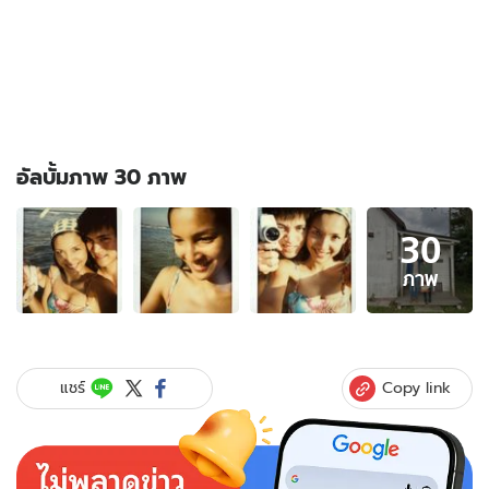
อัลบั้มภาพ 30 ภาพ
อัลบั้ม
30
ภาพ
30
ภาพ
ภาพ
ของ
"หน่อย
บุษกร"
ปล่อย
Copy link
แชร์
ภาพ
หลุด
สวีต
"เคน