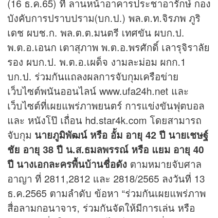
(16 ธ.ค.65) ที่ ลานหน้าอาคารประชาอารักษ์ กอง
บังคับการปราบปราม(บก.ป.) พล.ต.ท.จิรภพ ภูริ
เดช ผบช.ก. พล.ต.ต.มนตรี เทศขัน ผบก.ป.
พ.ต.อ.เอนก เตาสุภาพ พ.ต.อ.พรศักดิ์ เลารุจิราลัย
รอง ผบก.ป. พ.ต.อ.เผด็จ งามละม่อม ผกก.1
บก.ป. ร่วมกันแถลงผลการจับกุมเครือข่าย
เว็บไซต์พนันออนไลน์ www.ufa24h.net และ
เว็บไซต์ที่เผยแพร่ภาพยนตร์ การแข่งขันฟุตบอล
และ หนังโป๊ เถื่อน hd.star4k.com โดยสามารถ
จับกุม
นายภูมิพัฒน์ หรือ อั้ม อายุ 42 ปี นายเชษฐ์
ชัย อายุ 38 ปี น.ส.ธมลพรรณ์ หรือ แยม อายุ 40
ปี นางเอกละครพื้นบ้านชื่อดัง
ตามหมายจับศาล
อาญา ที่ 2811,2812 และ 2818/2565 ลงวันที่ 13
ธ.ค.2565 ตามลำดับ ข้อหา “ร่วมกันเผยแพร่ภาพ
สื่อลามกอนาจาร, ร่วมกันจัดให้มีการเล่น หรือ