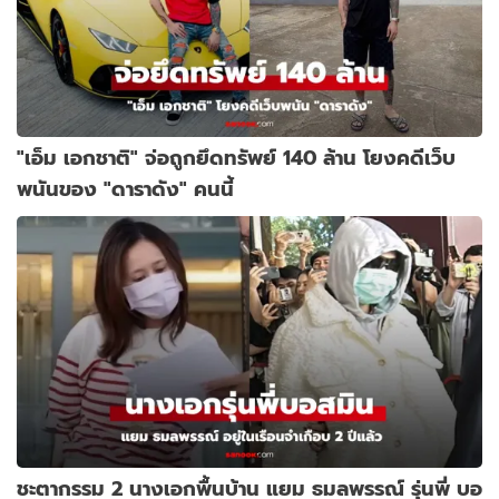
"เอ็ม เอกชาติ" จ่อถูกยึดทรัพย์ 140 ล้าน โยงคดีเว็บ
พนันของ "ดาราดัง" คนนี้
ชะตากรรม 2 นางเอกพื้นบ้าน แยม ธมลพรรณ์ รุ่นพี่ บอ