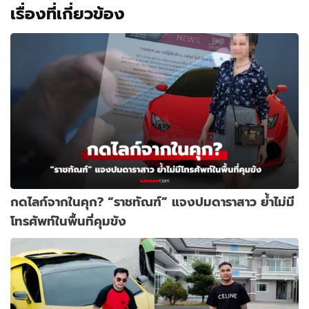
เรื่องที่เกี่ยวข้อง
กดไลก์จากในคุก? “ราชทัณฑ์” แจงปมดาราสาว ย้ำไม่มี
โทรศัพท์ในพื้นที่คุมขัง