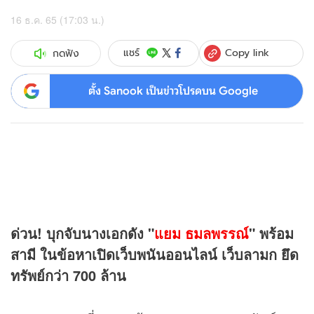
16 ธ.ค. 65 (17:03 น.)
Copy link
แชร์
กดฟัง
ตั้ง Sanook เป็นข่าวโปรดบน Google
ด่วน! บุกจับนางเอกดัง "
แยม ธมลพรรณ์
" พร้อม
สามี ในข้อหาเปิดเว็บพนันออนไลน์ เว็บลามก ยึด
ทรัพย์กว่า 700 ล้าน