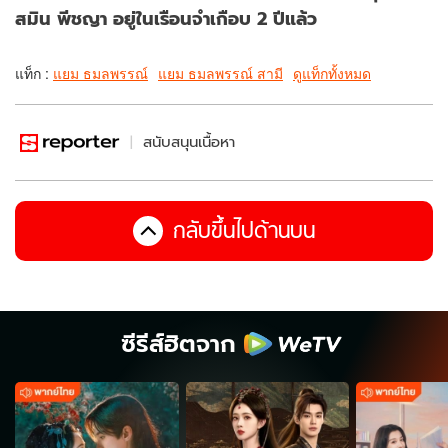
สมิน พีชญา อยู่ในเรือนจำเกือบ 2 ปีแล้ว
แท็ก :
แยม ธมลพรรณ์
แยม ธมลพรรณ์ สามี
ดูแท็กทั้งหมด
สนับสนุนเนื้อหา
กลับขึ้นไปด้านบน
ซีรีส์ฮิตจาก