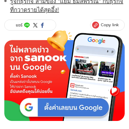
รู้จักธุรกิจ สามีของ "แยม ธมลพรรณ์" กับธุรกิจ
ที่กวาดรายได้สุดอึ้ง!
Copy link
แชร์