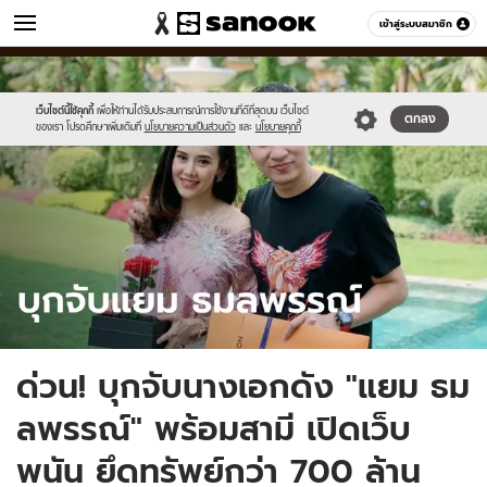
ข่าว
เข้าสู่ระบบสมาชิก
หมวดอื่นๆ
//s.isanook.com/ns/0/ud/1737/8688590/yam.jpg
Sanook
//s.isanook.com/sr/0/images/logo-
600
60
new-
sanook.png
เว็บไซต์นี้ใช้คุกกี้
เพื่อให้ท่านได้รับประสบการณ์การใช้งานที่ดีที่สุดบน เว็บไซต์
ตกลง
ของเรา โปรดศึกษาเพิ่มเติมที่
นโยบายความเป็นส่วนตัว
และ
นโยบายคุกกี้
ด่วน! บุกจับนางเอกดัง "แยม ธม
ลพรรณ์" พร้อมสามี เปิดเว็บ
พนัน ยึดทรัพย์กว่า 700 ล้าน