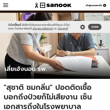
ข่าว
เข้าสู่ระบบสมาชิก
หมวดอื่นๆ
//s.isanook.com/ns/0/ud/1737/8687722/tagline-
Sanook
//s.isanook.com/sr/0/images/logo-
600
60
template-
new-
2022-
sanook.png
เว็บไซต์นี้ใช้คุกกี้
เพื่อให้ท่านได้รับประสบการณ์การใช้งานที่ดีที่สุดบน เว็บไซต์
ตกลง
ของเรา โปรดศึกษาเพิ่มเติมที่
นโยบายความเป็นส่วนตัว
และ
นโยบายคุกกี้
12-
15.jpg
"สุชาติ ชมกลิ่น" ปอดติดเชื้อ
บอกถึงป่วยก็ไม่เสียงาน เซ็น
เอกสารถึงในโรงพยาบาล