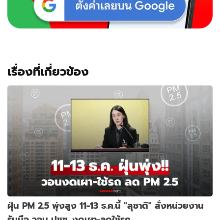
ถึง
ใน
โรง
พยาบาล
เรื่องที่เกี่ยวข้อง
ฝุ่น PM 2.5 พุ่งสูง 11-13 ธ.ค.นี้ "สุชาติ" สั่งหน่วยงาน
รับมือ วอน ปชช. งดเผา-ลดใช้รถ