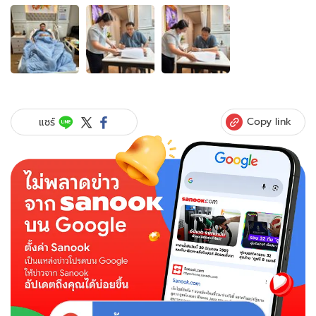
อัลบั้ม
ภาพ
3
ภาพ
ของ
"สุชา
ติ
ชม
Copy link
แชร์
กลิ่น"
ปอด
ติด
เชื้อ
บอก
ถึง
ป่วย
ก็
ไม่
เสีย
งาน
เซ็น
เอกสาร