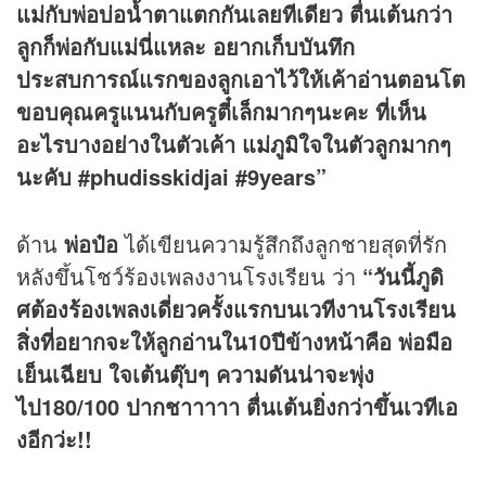
แม่กับพ่อบ่อน้ำตาแตกกันเลยทีเดียว​ ตื่นเต้นกว่า
ลูกก็พ่อกับแม่นี่แหละ​
อยากเก็บบันทึก
ประส
บการณ์แรกของลูกเอาไว้ให้เค้าอ่านตอนโต​
ขอบคุณครูแนนกับครูตี๋เล็กมากๆนะคะ​
ที่เห็น
อะไรบางอย่างในตัวเค้า​
แม่ภูมิใจในตัวลูก
มากๆ
นะคับ​
#phudisskidjai #9years”
ด้าน
พ่อป๋อ
ได้เขียนความรู้สึกถึงลูกชายสุดที่รัก
หลังขึ้นโชว์ร้องเพลงงานโรงเรียน ว่า
“วันนี้ภูดิ
ศต้องร้องเพลงเดี่ยวครั้งแรกบนเวทีงานโรงเรียน
สิ่งที่อยากจะให้ลูกอ่านใน10ปีข้างหน้าคือ พ่อมือ
เย็นเฉียบ ใจเต้นตุ๊บๆ ความดันน่าจะพุ่ง
ไป180/100 ปากชาาาาา ตื่นเต้นยิ่งกว่าขึ้นเวทีเอ
งอีกว่ะ!!