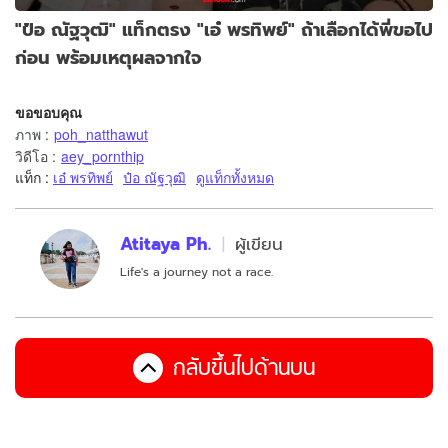
"ป๋อ ณัฐวุฒิ" แท็กตรง "เอ๋ พรทิพย์" ถ้าเลือกได้พี่ขอไป
ก่อน พร้อมเหตุผลจากใจ
ขอขอบคุณ
ภาพ
:
poh_natthawut
วิดีโอ
:
aey_pornthip
แท็ก :
เอ๋ พรทิพย์
ป๋อ ณัฐวุฒิ
ดูแท็กทั้งหมด
Atitaya Ph.
ผู้เขียน
Life's a journey not a race.
กลับขึ้นไปด้านบน