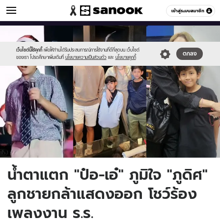
ข่าวบันเทิง
เข้าสู่ระบบสมาชิก
หมวดอื่นๆ
//s.isanook.com/ns/0/ud/1737/8687354/aa001.jpg
Sanook
//s.isanook.com/sr/0/images/logo-
600
60
new-
sanook.png
เว็บไซต์นี้ใช้คุกกี้
เพื่อให้ท่านได้รับประสบการณ์การใช้งานที่ดีที่สุดบน เว็บไซต์
ตกลง
ของเรา โปรดศึกษาเพิ่มเติมที่
นโยบายความเป็นส่วนตัว
และ
นโยบายคุกกี้
น้ำตาแตก "ป๋อ-เอ๋" ภูมิใจ "ภูดิศ"
ลูกชายกล้าแสดงออก โชว์ร้อง
เพลงงาน ร.ร.