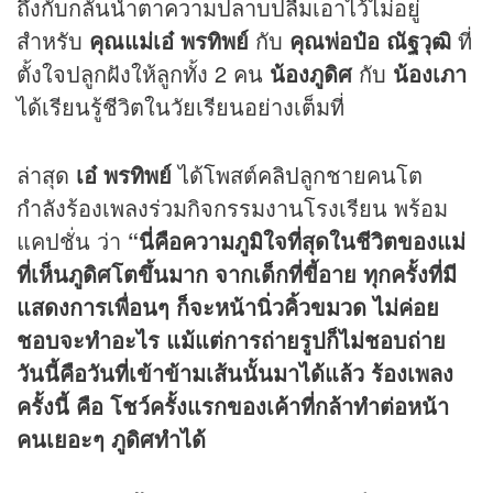
ถึงกับกลั้นน้ำตาความปลาบปลื้มเอาไว้ไม่อยู่
สำหรับ
คุณแม่เอ๋ พรทิพย์
กับ
คุณพ่อป๋อ ณัฐวุฒิ
ที่
ตั้งใจปลูกฝังให้ลูกทั้ง 2 คน
น้องภูดิศ
กับ
น้องเภา
ได้เรียนรู้ชีวิตในวัยเรียนอย่างเต็มที่
ล่าสุด
เอ๋ พรทิพย์
ได้โพสต์
คลิป
ลูกชายคนโต
กำลังร้องเพลงร่วมกิจกรรมงานโรงเรียน พร้อม
แคปชั่น ว่า
“นี่คือความภูมิใจที่สุดในชีวิตของแม่​
ที่เห็นภูดิศโตขึ้นมาก​ จากเด็กที่ขี้อาย​ ทุกครั้งที่มี
แสดงการเพื่อน​ๆ​ ก็จะหน้านิ่วคิ้วขมวด​ ไม่ค่อย
ชอบจะทำอะไร​ แม้แต่การถ่ายรูป​ก็ไม่ชอบถ่าย​
วันนี้คือวันที่เข้าข้ามเส้นนั้นมาได้แล้ว​ ร้องเพลง
ครั้งนี้​ คือ​ โชว์ครั้งแรกของเค้าที่กล้าทำต่อหน้า
คนเยอะๆ​ ภูดิศทำได้​