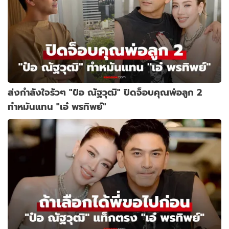
ส่งกำลังใจรัวๆ "ป๋อ ณัฐวุฒิ" ปิดจ็อบคุณพ่อลูก 2
ทำหมันแทน "เอ๋ พรทิพย์"