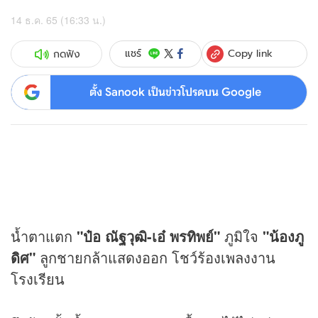
14 ธ.ค. 65 (16:33 น.)
Copy link
แชร์
กดฟัง
ตั้ง Sanook เป็นข่าวโปรดบน Google
น้ำตาแตก
"ป๋อ ณัฐวุฒิ-เอ๋ พรทิพย์"
ภูมิใจ
"น้องภู
ดิศ"
ลูกชายกล้าแสดงออก โชว์ร้องเพลงงาน
โรงเรียน