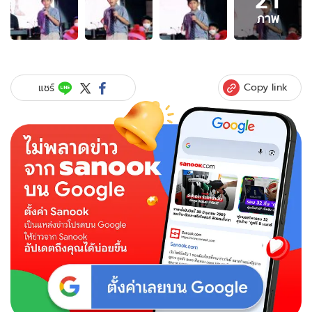
21
ภาพ
ภาพ
ของ
น้ำตา
แตก
"ป๋อ-
Copy link
แชร์
เอ๋"
ภูมิใจ
"ภู
ดิศ"
ลูกชาย
กล้า
แสดงออก
โชว์
ร้อง
เพลง
งาน
ร.ร.