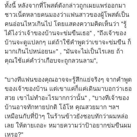
ทั้งนี้ หลังจากที่โพสต์ดังกล่าวถูกเผยแพร่ออกมา
ชาวเน็ตหลายคนมองว่าแฟนสาวของผู้โพสต์เป็น
คนอ่อนไหวเกินไป โดยแสดงความคิดเห็นว่า "รู้
ได้ไงว่าเจ้าของบ้านจะข่มขืนเธอ" , "ถึงเจ้าของ
บ้านจะดูแปลกๆ แต่ถ้าใช้คำพูดว่าเขาจะข่มขืน ก็
มากเกินไปหน่อยนะ" , "มันจะไม่เป็นไรเลย ถ้า
คุณใช้แค่คำว่าเกือบจะถูกลวนลาม",
"บางทีแฟนของคุณอาจจะรู้สึกแย่จริงๆ จากคำพูด
ของเจ้าของบ้าน แต่เขาแค่ก็แค่เดินมาบอกว่าเธอ
สวย เขาไม่ทำอะไรมากกว่านั้น" , "บางทีเจ้าของ
บ้านอาจทักทายปกติ โอ้โห คุณสวยมาก ฯลฯ
เหมือนกับที่ป้าๆ ในร้านข้าวยังชอบทักว่าผมหล่อ
เลย ให้ตายเถอะ หมายความว่าป้าอยากข่มขืนผม
เหรอ?"