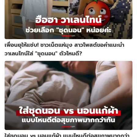
เพื่อนยุให้แซ่บ! ชาวเน็ตแห่มุง สาวโพสต์ขอคำแนะนำ
วาเลนไทน์ใส่ "ชุดนอน" ตัวไหนดี?
ใส่ชุดนอน vs นอนแก้ผ้า แบบไหนดีต่อสุขภาพมากกว่า