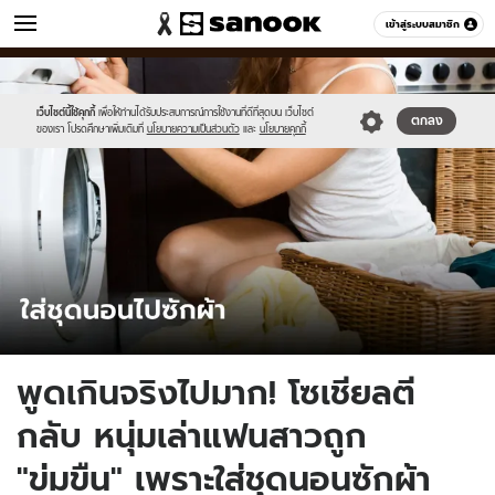
ข่าว
เข้าสู่ระบบสมาชิก
หมวดอื่นๆ
//s.isanook.com/ns/0/ud/1734/8673454/217112.jpg
Sanook
//s.isanook.com/sr/0/images/logo-
600
60
new-
sanook.png
เว็บไซต์นี้ใช้คุกกี้
เพื่อให้ท่านได้รับประสบการณ์การใช้งานที่ดีที่สุดบน เว็บไซต์
ตกลง
ของเรา โปรดศึกษาเพิ่มเติมที่
นโยบายความเป็นส่วนตัว
และ
นโยบายคุกกี้
พูดเกินจริงไปมาก! โซเชียลตี
กลับ หนุ่มเล่าแฟนสาวถูก
"ข่มขืน" เพราะใส่ชุดนอนซักผ้า