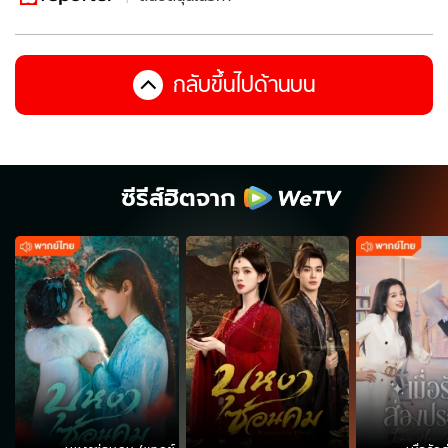
กลับขึ้นไปด้านบน
ซีรีส์ฮิตจาก