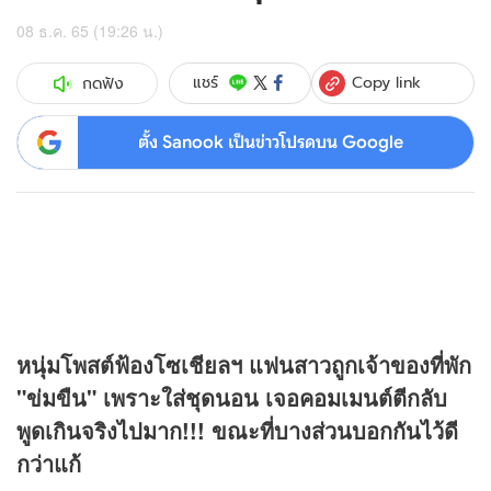
08 ธ.ค. 65 (19:26 น.)
Copy link
แชร์
กดฟัง
ตั้ง Sanook เป็นข่าวโปรดบน Google
หนุ่มโพสต์ฟ้องโซเชียลฯ แฟนสาวถูกเจ้าของที่พัก
"ข่มขืน" เพราะใส่ชุดนอน เจอคอมเมนต์ตีกลับ
พูดเกินจริงไปมาก!!! ขณะที่บางส่วนบอกกันไว้ดี
กว่าแก้