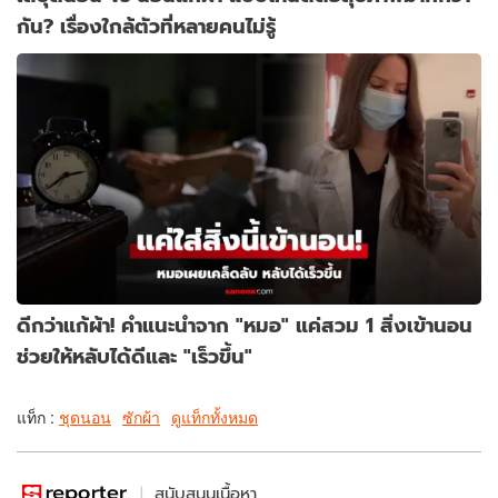
กัน? เรื่องใกล้ตัวที่หลายคนไม่รู้
ดีกว่าแก้ผ้า! คำแนะนำจาก "หมอ" แค่สวม 1 สิ่งเข้านอน
ช่วยให้หลับได้ดีและ "เร็วขึ้น"
แท็ก :
ชุดนอน
ซักผ้า
ดูแท็กทั้งหมด
สนับสนุนเนื้อหา