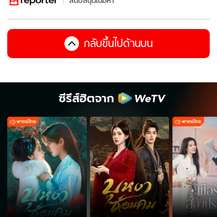
สนับสนุนเนื้อหา
กลับขึ้นไปด้านบน
ซีรีส์ฮิตจาก