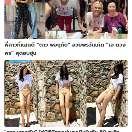
พี่สาวที่แสนดี “ดาว พอฤทัย” อวยพรวันเกิด “เอ ดวง
พร” สุดอบอุ่น