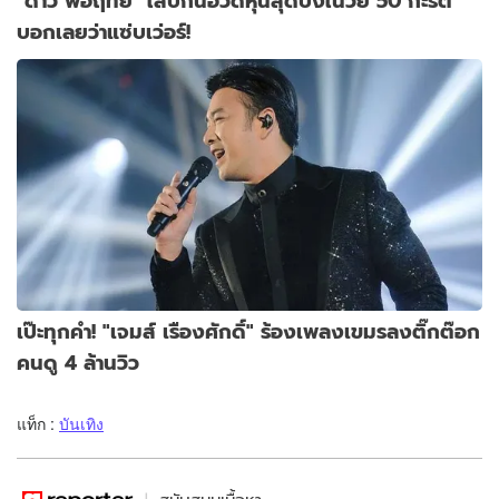
"ดาว พอฤทัย" ใส่บิกินีอวดหุ่นสุดปังในวัย 50 กะรัต
บอกเลยว่าแซ่บเว่อร์!
เป๊ะทุกคำ! "เจมส์ เรืองศักดิ์" ร้องเพลงเขมรลงติ๊กต๊อก
คนดู 4 ล้านวิว
แท็ก :
บันเทิง