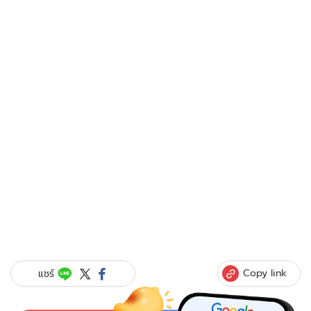
Copy link
แชร์