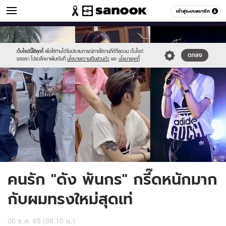
ข่าวบันเทิง
เข้าสู่ระบบสมาชิก
หมวดอื่นๆ
//s.isanook.com/ns/0/ud/1734/8670826/1.jpg
Sanook
//s.isanook.com/sr/0/images/logo-
600
60
new-
sanook.png
เว็บไซต์นี้ใช้คุกกี้
เพื่อให้ท่านได้รับประสบการณ์การใช้งานที่ดีที่สุดบน เว็บไซต์
ตกลง
ของเรา โปรดศึกษาเพิ่มเติมที่
นโยบายความเป็นส่วนตัว
และ
นโยบายคุกกี้
คนรัก "ดัง พันกร" กรี๊ดหนักมาก
กับผมทรงใหม่สุดเท่
06 ธ.ค. 65 (08:10 น.)