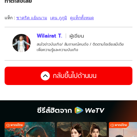
ทำตะลึงเลย
แท็ก :
ชาคริต แย้มนาม
เคน ภูภูมิ
ดูแท็กทั้งหมด
Wilairat T.
ผู้เขียน
สนใจข่าวบันเทิง/ สัมภาษณ์คนดัง / ติดตามโซเชียลมีเดีย
เพื่อความรู้และความบันเทิง
กลับขึ้นไปด้านบน
ซีรีส์ฮิตจาก