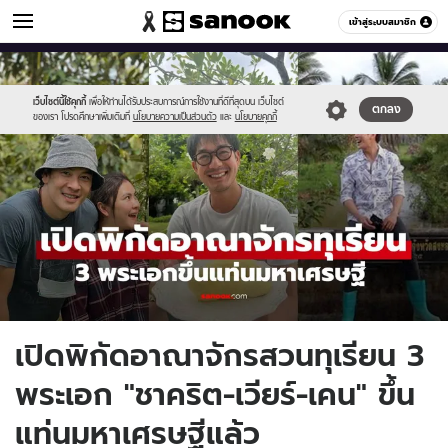
ข่าวบันเทิง
เข้าสู่ระบบสมาชิก
หมวดอื่นๆ
//s.isanook.com/ns/0/ud/1978/9891682/55292929(30).jpg
Sanook
//s.isanook.com/sr/0/images/logo-
600
60
new-
sanook.png
เว็บไซต์นี้ใช้คุกกี้
เพื่อให้ท่านได้รับประสบการณ์การใช้งานที่ดีที่สุดบน เว็บไซต์
ตกลง
ของเรา โปรดศึกษาเพิ่มเติมที่
นโยบายความเป็นส่วนตัว
และ
นโยบายคุกกี้
เปิดพิกัดอาณาจักรสวนทุเรียน 3
พระเอก "ชาคริต-เวียร์-เคน" ขึ้น
แท่นมหาเศรษฐีแล้ว