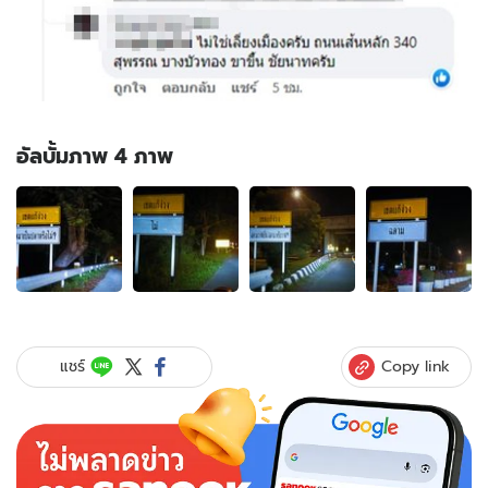
อัลบั้มภาพ 4 ภาพ
อัลบั้ม
ภาพ
4
ภาพ
ของ
แก้
ง่วง
ได้
Copy link
แชร์
จริง
หนุ่ม
เจอ
ป้าย
คำถาม