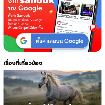
อยาก
รู้
คำ
ตอบ
ต้อง
ขับ
ไป
2
กม.
ถึง
เจอ
ป้าย
เฉลย
เรื่องที่เกี่ยวข้อง