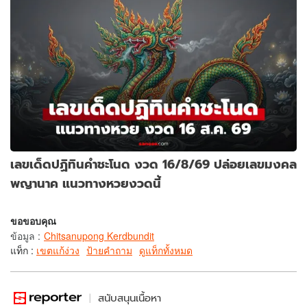
เลขเด็ดปฏิทินคำชะโนด งวด 16/8/69 ปล่อยเลขมงคล
พญานาค แนวทางหวยงวดนี้
ขอขอบคุณ
ข้อมูล
:
Chitsanupong Kerdbundit
แท็ก :
เขตแก้ง่วง
ป้ายคำถาม
ดูแท็กทั้งหมด
สนับสนุนเนื้อหา