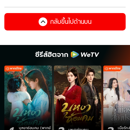
กลับขึ้นไปด้านบน
ซีรีส์ฮิตจาก
บุหงาซ่อนคม (พากย์
เมื่อรั
บุหงาซ่อนคม