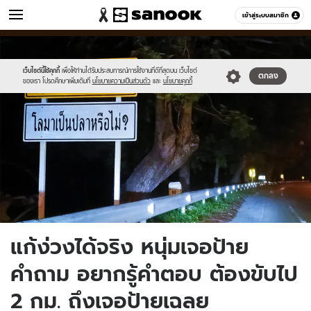
ข่าว
เข้าสู่ระบบสมาชิก
หมวดอื่นๆ
//s.isanook.com/ns/0/ud/1734/8670554/signpost.jpg
Sanook
//s.isanook.com/sr/0/images/logo-
600
60
new-
sanook.png
เว็บไซต์นี้ใช้คุกกี้
เพื่อให้ท่านได้รับประสบการณ์การใช้งานที่ดีที่สุดบน เว็บไซต์
ตกลง
ของเรา โปรดศึกษาเพิ่มเติมที่
นโยบายความเป็นส่วนตัว
และ
นโยบายคุกกี้
แก้ง่วงได้จริง หนุ่มเจอป้าย
คำถาม อยากรู้คำตอบ ต้องขับไป
2 กม. ถึงเจอป้ายเฉลย