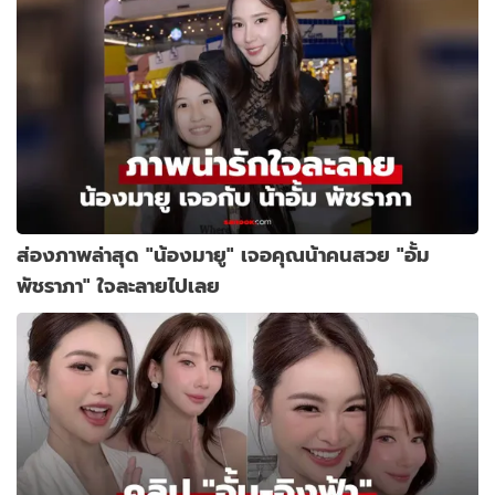
ส่องภาพล่าสุด "น้องมายู" เจอคุณน้าคนสวย "อั้ม
พัชราภา" ใจละลายไปเลย