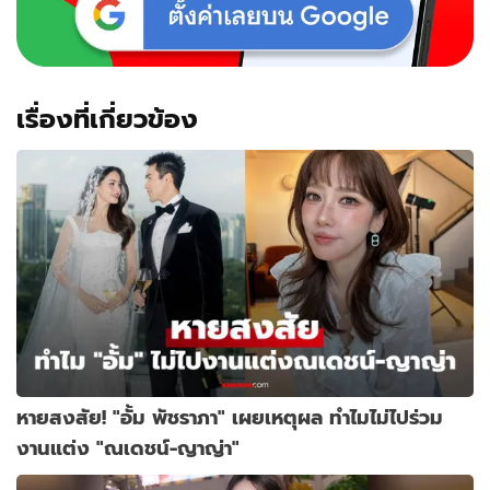
เรื่องที่เกี่ยวข้อง
หายสงสัย! "อั้ม พัชราภา" เผยเหตุผล ทำไมไม่ไปร่วม
งานแต่ง "ณเดชน์-ญาญ่า"