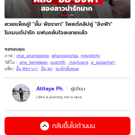
สวยแพ็คคู่! "อั้ม พัชราภา" โพสต์คลิปคู่ "อิงฟ้า"
โมเมนต์น่ารัก แฟนคลับใจละลายแล้ว
ขอขอบคุณ
ภาพ
:
chai_anandadvip
,
whanpavarisa
,
maypitchy
วิดีโอ
:
ana_benjawan
,
ousmith
,
mayfuang
,
a_supachai1
แท็ก :
อั้ม พัชราภา
อั้ม พก
ดูแท็กทั้งหมด
Atitaya Ph.
ผู้เขียน
Life's a journey not a race.
กลับขึ้นไปด้านบน