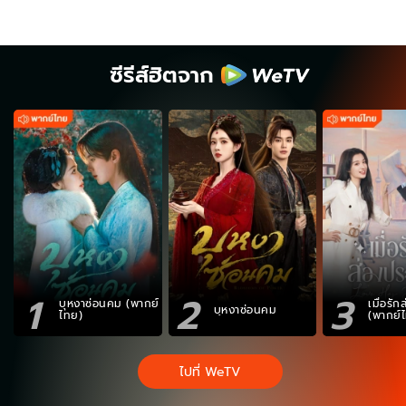
ซีรีส์ฮิตจาก
1
2
3
บุหงาซ่อนคม (พากย์
เมื่อรั
บุหงาซ่อนคม
ไทย)
(พากย์
ไปที่ WeTV