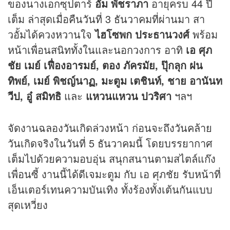
ของนางเอกซุปตาร์
อั้ม พัชราภา
อายุครบ 44 ปี
เต็ม ล่าสุดเมื่อคืนวันที่ 3 ธันวาคมที่ผ่านมา สา
วอั้มได้ควงหวานใจ
ไฮโซพก ประธานวงศ์
พร้อม
หน้าเพื่อนสนิททั้งในและนอกวงการ อาทิ
เอ ศุภ
ชัย เมย์ เฟื่องอารมย์
, ตอง ภัครมัย, ปุ๊กลุก ฝน
ทิพย์, เมย์ พิชญ์นาฏ, มะตูม เตชินท์, ชาย อานันท
วีป, อู๋ สมิทธิ
และ
แหวนแหวน ปวริศา
ฯลฯ
จัดงานฉลองวันเกิดล่วงหน้า ก่อนจะถึงวันคล้าย
วันเกิดจริงในวันที่ 5 ธันวาคมนี้ โดยบรรยากาศ
เต็มไปด้วยความอบอุ่น สนุกสนานตามสไตล์แก๊ง
เพื่อนซี้ งานนี้ได้ดีเจมะตูม กับ เอ ศุภชัย รับหน้าที่
เอ็นเตอร์เทนความบันเทิง ทั้งร้องทั้งเต้นกันแบบ
สุดเหวี่ยง