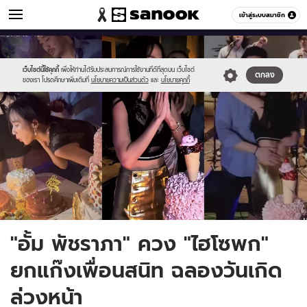
ข่าวบันเทิง
เข้าสู่ระบบสมาชิก
หมวดอื่นๆ
//s.isanook.com/ns/0/ud/1733/8668510/aum01.jpg
Sanook
//s.isanook.com/sr/0/images/logo-
600
60
new-
sanook.png
เว็บไซต์นี้ใช้คุกกี้
เพื่อให้ท่านได้รับประสบการณ์การใช้งานที่ดีที่สุดบน เว็บไซต์
ตกลง
ของเรา โปรดศึกษาเพิ่มเติมที่
นโยบายความเป็นส่วนตัว
และ
นโยบายคุกกี้
"อั้ม พัชราภา" ควง "ไฮโซพก"
ยกแก๊งเพื่อนสนิท ฉลองวันเกิด
ล่วงหน้า