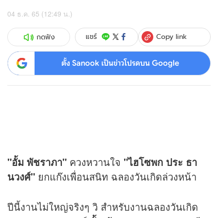
04 ธ.ค. 65 (12:49 น.)
Copy link
แชร์
กดฟัง
ตั้ง Sanook เป็นข่าวโปรดบน Google
"อั้ม พัชราภา"
ควงหวานใจ
"ไฮโซพก ประ ธา
นวงศ์"
ยกแก๊งเพื่อนสนิท ฉลองวันเกิดล่วงหน้า
ปีนี้งานไม่ใหญ่จริงๆ วิ สำหรับงานฉลองวันเกิด