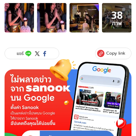
อัลบั้ม
38
ภาพ
38
ภาพ
ภาพ
ของ
"อั้ม
พัชรา
ภา"
Copy link
แชร์
ควง
"ไฮ
โซพก"
ยก
แก๊ง
เพื่อน
สนิท
ฉลอง
วัน
เกิด
ล่วง
หน้า