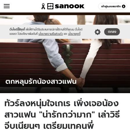
ข่าว
เข้าสู่ระบบสมาชิก
หมวดอื่นๆ
//s.isanook.com/ns/0/ud/1733/8666742/995000.jpg
Sanook
//s.isanook.com/sr/0/images/logo-
600
60
new-
sanook.png
เว็บไซต์นี้ใช้คุกกี้
เพื่อให้ท่านได้รับประสบการณ์การใช้งานที่ดีที่สุดบน เว็บไซต์
ตกลง
ของเรา โปรดศึกษาเพิ่มเติมที่
นโยบายความเป็นส่วนตัว
และ
นโยบายคุกกี้
ทัวร์ลงหนุ่มใจเกเร เพิ่งเจอน้อง
สาวแฟน "น่ารักกว่ามาก" เล่าวิธี
จีบเนียนๆ เตรียมเทคนพี่