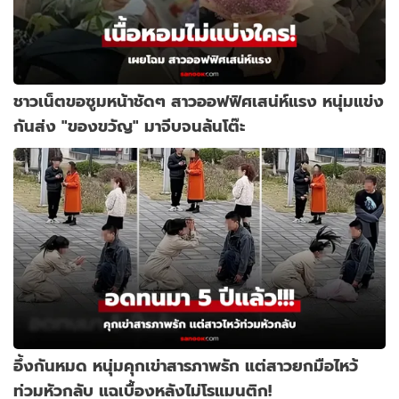
ชาวเน็ตขอซูมหน้าชัดๆ สาวออฟฟิศเสน่ห์แรง หนุ่มแข่ง
กันส่ง "ของขวัญ" มาจีบจนล้นโต๊ะ
อึ้งกันหมด หนุ่มคุกเข่าสารภาพรัก แต่สาวยกมือไหว้
ท่วมหัวกลับ แฉเบื้องหลังไม่โรแมนติก!