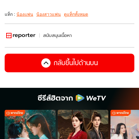
แท็ก :
น้องแฟน
น้องสาวแฟน
ดูแท็กทั้งหมด
สนับสนุนเนื้อหา
กลับขึ้นไปด้านบน
ซีรีส์ฮิตจาก