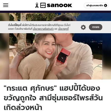
ข่าวบันเทิง
เข้าสู่ระบบสมาชิก
หมวดอื่นๆ
//s.isanook.com/ns/0/ud/1732/8663698/kt001.jpg
Sanook
//s.isanook.com/sr/0/images/logo-
600
60
new-
sanook.png
เว็บไซต์นี้ใช้คุกกี้
เพื่อให้ท่านได้รับประสบการณ์การใช้งานที่ดีที่สุดบน เว็บไซต์
ตกลง
ของเรา โปรดศึกษาเพิ่มเติมที่
นโยบายความเป็นส่วนตัว
และ
นโยบายคุกกี้
"กระแต ศุภักษร" แฮปปี้ได้ของ
ขวัญถูกใจ สามีซุ่มเซอร์ไพรส์วัน
เกิดล่วงหน้า