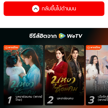
กลับขึ้นไปด้านบน
ซีรีส์ฮิตจาก
1
2
3
บุหงาซ่อนคม (พากย์
เมื่อรั
บุหงาซ่อนคม
ไทย)
(พากย์