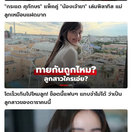
"กระแต ศุภักษร" แพ็คคู่ "น้องเจ้าขา" เล่นพิลาทิส แม่
ลูกเหมือนแฝดมาก
โตเร็วเกินไปไหมลูก! ช็อตนี้แฟนๆ แทบจำไม่ได้ ว่าเป็น
ลูกสาวของดาราคนนี้