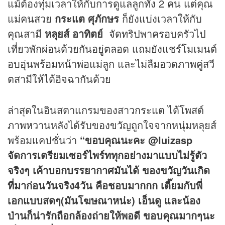
แม้ต้องทุ่มเวลาให้กับการดูแลลูกทั้ง 2 คน แต่คุณ
แม่คนสวย
กระแต ศุภักษร
ก็ยังแบ่งเวลาให้กับ
คุณสามี
หลุยส์ อาทิตย์
จัดทริปพาครอบครัวไป
เที่ยวพักผ่อนด้วยกันอยู่ตลอด แถมยังแชร์โมเมนต์
อบอุ่นพร้อมหน้าพ่อแม่ลูก และไม่ลืมอวดภาพคู่สวี
ตสามีให้ได้อิจฉากันด้วย
ล่าสุดในอินสตาแกรมของสาวกระแต ได้โพสต์
ภาพหวานหลังได้รับของขวัญถูกใจจากหนุ่มหลุยส์
พร้อมแคปชั่นว่า
“ขอบคุณนะคะ @luizasp
จัดการเตรียมเซอร์ไพร์ททุกอย่างมาแบบไม่รู้ตัว
จริงๆ เค้าบอกบรรยากาศมันได้
ของขวัญวัน
เกิด
ที่มาก่อนวันจริง4วัน คือชอบมากกก เตี๊ยมกับพี่
เอกแบบสดๆ(มันโฆษณาหน่ะ) เอ็นดู และน้อง
ป่านก็น่ารักถือกล้องถ่ายให้พอดี ขอบคุณมากๆนะ