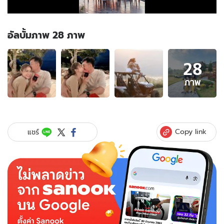
อัลบั้มภาพ 28 ภาพ
อัลบั้ม
28
ภาพ
28
ภาพ
ภาพ
ของ
"กระแต
ศุภั
กษร"
Copy link
แชร์
แฮปปี้
ได้
ของ
ขวัญ
ถูกใจ
สามี
ซุ่ม
เซอร์ไพรส์
วัน