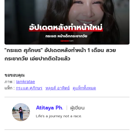
"กระแต ศุภักษร" อัปเดตหลังทำหน้า 1 เดือน สวย
กระชากวัย เอ่ยปากติดใจแล้ว
ขอขอบคุณ
ภาพ
:
iamkratae
แท็ก :
กระแต ศุภักษร
หลุยส์ อาทิตย์
ดูแท็กทั้งหมด
Atitaya Ph.
ผู้เขียน
Life's a journey not a race.