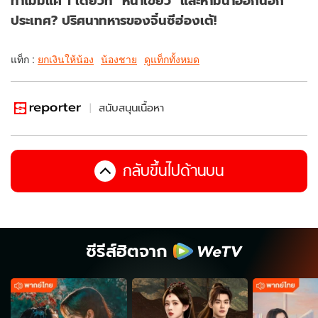
ทำไมมีแค่ 1 เดียวที่ "หน้าเขียว" และห้ามนำออกนอก
ประเทศ? ปริศนาทหารของจิ๋นซีฮ่องเต้!
แท็ก :
ยกเงินให้น้อง
น้องชาย
ดูแท็กทั้งหมด
สนับสนุนเนื้อหา
กลับขึ้นไปด้านบน
ซีรีส์ฮิตจาก