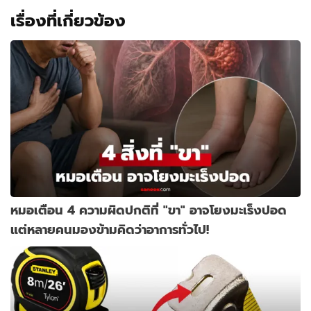
ชาย
เรื่องที่เกี่ยวข้อง
หมด
หมอเตือน 4 ความผิดปกติที่ "ขา" อาจโยงมะเร็งปอด
แต่หลายคนมองข้ามคิดว่าอาการทั่วไป!