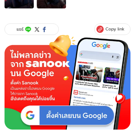
ภาพ
ของ
มี
ความ
สุข
Copy link
แชร์
แบบ
นี้
เจ้าของ
ร้าน
เค้ก
ราย
ได้
หลัก
แสน
แต่
ไม่มี
บ้าน-
รถ
ยก
เงิน
ให้
น้อง