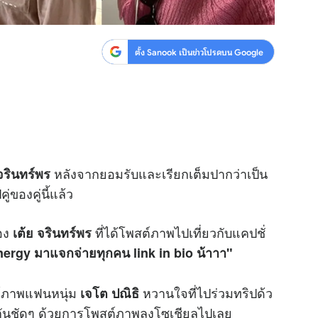
ตั้ง Sanook เป็นข่าวโปรดบน Google
หลังจากยอมรับและเรียกเต็มปากว่าเป็น
จรินทร์พร
ของคู่นี้แล้ว
อง
ที่ได้โพสต์ภาพไปเที่ยวกับแคปชั่
เต้ย จรินทร์พร
energy มาแจกจ่ายทุกคน link in bio น้าาา"
์ภาพแฟนหนุ่ม
หวานใจที่ไปร่วมทริปด้ว
เจโต ปณิธิ
ัวกันชัดๆ ด้วยการโพสต์ภาพลงโซเชียลไปเลย