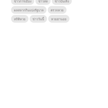
ข่าวการเมือง
ข่าวสด
ข่าวบันเทิง
ผลสลากกินแบ่งรัฐบาล
ตรวจหวย
สถิติหวย
ข่าววันนี้
หวยฮานอย