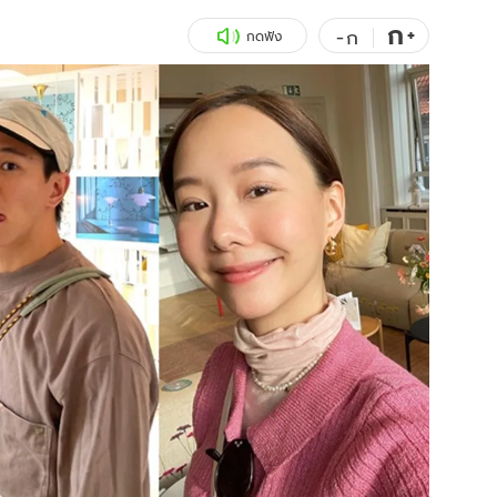
ก
สุขภาพ
+
ดูทีวี
-
ก
กดฟัง
เที่ยว-กิน
WeTV
Tasteful Thailand
Exclusive
Sanook Choice
นิยาย
ยลได้ที่
ร่วมงานกับเ