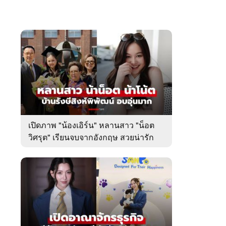
เปิดภาพ "น้องเอิร์น" หลานสาว "น็อต
วิศรุต" เรียนจบจากอังกฤษ สวยน่ารัก
มาก