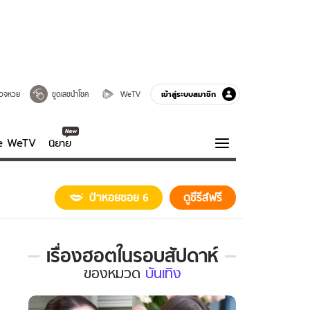
เข้าสู่ระบบสมาชิก
วจหวย
ขูดเลขนำโชค
WeTV
ve WeTV
นิยาย
รบรส
ความรู้รอบตัว
ป้าหอยซอย 6
ดูซีรีส์ฟรี
ฮาวทู
กูรู-รอบรู้
เรื่องฮอตในรอบสัปดาห์
เรื่อง
ของ
หมวด
บันเทิง
ฮอต
ใน
รอบ