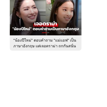
สัปดาห์
ของ
หมวด
บันเทิง
 WeTV
"น้องปีใหม่" ตอบคำถาม "แม่แอฟ" เป็น
ภาษาอังกฤษ แต่เจอดราม่า ถกกันสนั่น
ติดต่อโฆษณา
tencentthbd
sales@tencent.co.th
รา
ร้องเรียนเนื้อหาไม่เหมาะสม
แนะนำติชม แจ้งปัญหาการใช้งาน