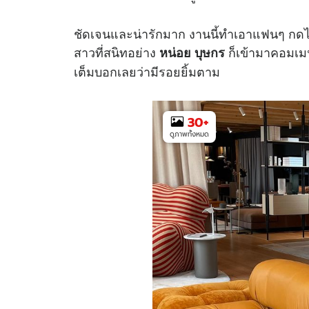
ชัดเจนและน่ารักมาก งานนี้ทำเอาแฟนๆ กดไ
สาวที่สนิทอย่าง
ก็เข้ามาคอมเม
หน่อย บุษกร
เต็มบอกเลยว่ามีรอยยิ้มตาม
30
+
ดูภาพทั้งหมด