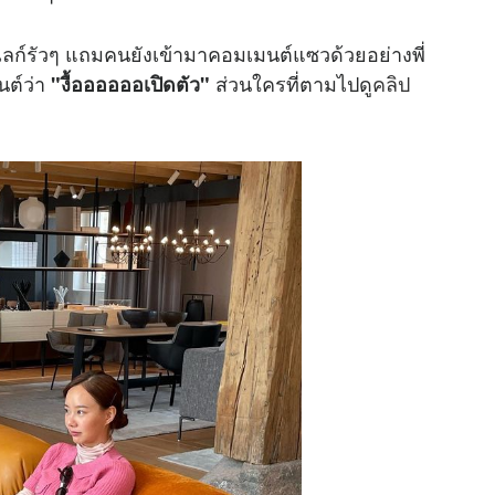
ลก์รัวๆ แถมคนยังเข้ามาคอมเมนต์แซวด้วยอย่างพี่
นต์ว่า
ส่วนใครที่ตามไปดู
คลิป
"งื้ออออออเปิดตัว"