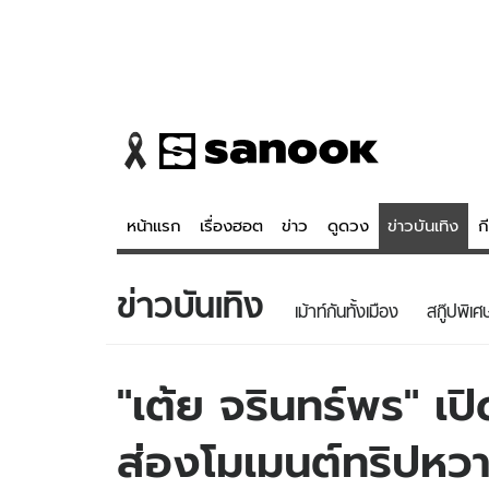
หน้าแรก
เรื่องฮอต
ข่าว
ดูดวง
ข่าวบันเทิง
ก
ข่าวบันเทิง
ข่าว
ดูดวง - 
เม้าท์กันทั้งเมือง
สกู๊ปพิเศ
เรื่องฮอต
ดูดวง
ข่าว
หวยไทย
"เต้ย จรินทร์พร" เ
ข่าวบันเทิง
สถิติหวยไท
ส่องโมเมนต์ทริปหว
ข่าวกีฬา
หวยลาว
ข่าวเศรษฐกิจ