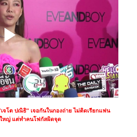
บ "เจโต ปณิธิ" เจอกันในกองถ่าย ไม่ติดเรียกแฟน
าใหญ่ แต่ทำคนโฟกัสผิดจุด