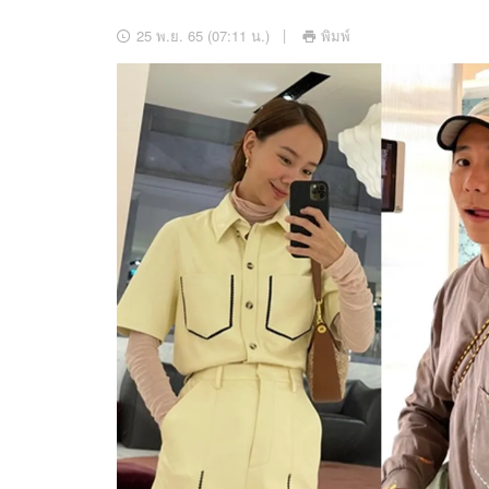
อัปเดตจีน
25 พ.ย. 65 (07:11 น.)
พิมพ์
เช็กข่าวชัวร์
ติดตามสนุกโซเชี
ดาวน์โหลดสนุกแอปฟรี
สงวนลิขสิทธิ์ ©
2569
บริษัท อิมเมจ ฟิวเจอร์ (ประเทศไทย) จำกัด