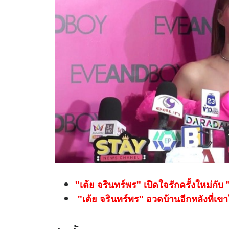
"เต้ย จรินทร์พร" เปิดใจรักครั้งใหม่กั
"เต้ย จรินทร์พร" อวดบ้านอีกหลังที่เข