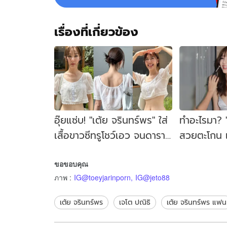
ทริป
หวาน
เรื่องที่เกี่ยวข้อง
อุ๊ยแซ่บ! "เต้ย จรินทร์พร" ใส่
ทำอะไรมา? "
เสื้อขาวซีทรูโชว์เอว จนดารา
สวยตะโกน แ
ดังแสดงตัวคอมเมนต์ "หวง
หน้าอย่างเด
ขอขอบคุณ
นะ"
ภาพ
:
IG@toeyjarinporn
,
IG@jeto88
เต้ย จรินทร์พร
เจโต ปณิธิ
เต้ย จรินทร์พร แฟน