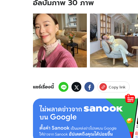
อัลบั้มภาพ 30 ภาพ
อัลบั้ม
ภาพ
30
ภาพ
ของ
"เต้ย
จริ
นทร์
พร"
เปิด
ตัว
โพสต์
แชร์เรื่องนี้
Copy link
รูป
แฟน
พา
ส่อง
โม
เมน
ต์