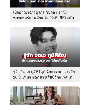
เปิดอาณาจักรธุรกิจ "เบลล่า ราณี"
ขยายพอร์ตสินค้าแน่น (ว่าที่) ซีอีโอพัน
ล้านเคียงข้าง "วิล ชวิณ"
รู้จัก "จอเจ ภูมิหิรัญ" นักแสดงดาวรุ่งวัย
20 ปี แฟนๆ ช็อกข่าวเสียชีวิตกะทันหัน