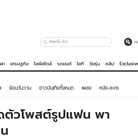
ตร
ีฬา
เศรษฐกิจ
ไลฟ์สไตล์
รถยนต์
ไอที
วัยรุ่น
คลิป
Exclusi
ตรวจหวย
ไลฟ์สไตล์
บันเทิงค
ษ
ย้อนวันวาน
ข่าวบันเทิงทั้งหมด
เพลง
หนัง-ละคร
ผู้หญิง
หนัง-ละคร
ผู้ชาย
เพลง
ปิดตัวโพสต์รูปแฟน พา
ย
วัยรุ่น
เกมส์
าน
ไอที
คลิป
รถยนต์
พอดแคสต์