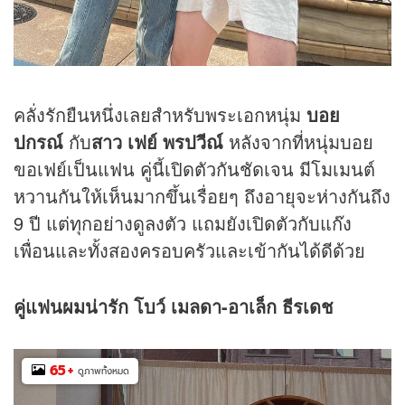
คลั่งรักยืนหนึ่งเลยสำหรับพระเอกหนุ่ม
บอย
ปกรณ์
กับ
สาว
เฟย์ พรปวีณ์
หลังจากที่หนุ่มบอย
ขอเฟย์เป็นแฟน คู่นี้เปิดตัวกันชัดเจน มีโมเมนต์
หวานกันให้เห็นมากขึ้นเรื่อยๆ ถึงอายุจะห่างกันถึง
9 ปี แต่ทุกอย่างดูลงตัว แถมยังเปิดตัวกับแก๊ง
เพื่อนและทั้งสองครอบครัวและเข้ากันได้ดีด้วย
คู่แฟนผมน่ารัก โบว์ เมลดา-อาเล็ก ธีรเดช
65
+
ดูภาพทั้งหมด