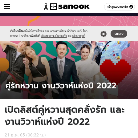
ข่าวบันเทิง
เข้าสู่ระบบสมาชิก
หมวดอื่นๆ
//s.isanook.com/ns/0/ud/1730/8654902/023_article_text.jpg
Sanook
//s.isanook.com/sr/0/images/logo-
600
60
new-
sanook.png
เว็บไซต์นี้ใช้คุกกี้
เพื่อให้ท่านได้รับประสบการณ์การใช้งานที่ดีที่สุดบน เว็บไซต์
ตกลง
ของเรา โปรดศึกษาเพิ่มเติมที่
นโยบายความเป็นส่วนตัว
และ
นโยบายคุกกี้
เปิดลิสต์คู่หวานสุดคลั่งรัก และ
งานวิวาห์แห่งปี 2022
21 ธ.ค. 65 (06:32 น.)