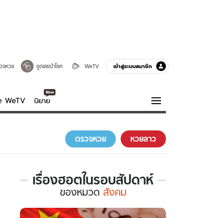
เข้าสู่ระบบสมาชิก
วจหวย
ขูดเลขนำโชค
WeTV
ve WeTV
นิยาย
รบรส
ความรู้รอบตัว
ตรวจหวย
หวยลาว
ฮาวทู
กูรู-รอบรู้
เรื่องฮอตในรอบสัปดาห์
เรื่อง
ของ
หมวด
สังคม
ฮอต
ใน
รอบ