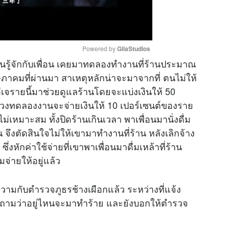
Powered by 
GliaStudios
นคนรู้จักกับเพื่อน เคยมาทดลองทำงานที่ร้านประมาณ
ฤษภาคมที่ผ่านมา สาเหตุหลักน่าจะมาจากที่ ตนไม่ให้
M
้ดีเจรายนี้มาช่วยดูแลร้านโดยจะแบ่งเงินให้ 50
u
งช่วงทดลองงานจะจ่ายเงินให้ 10 เปอร์เซนต์ของราย
t
เหมาะสม ทั้งปิดร้านเกินเวลา พาเพื่อนมานั่งดื่ม
e
ิน จึงตัดสินใจไม่ให้เขามาทำงานที่ร้าน หลังเลิกจ้าง
งหักค่าใช้จ่ายที่เขาพาเพื่อนมาดื่มเหล้าที่ร้าน
จ่ายให้อยู่แล้ว
ความกับตำรวจภูธรช้างเผือกแล้ว ระหว่างที่แจ้ง
และถามว่าอยู่ไหนจะมาทำร้าย และยังบอกให้ตำรวจ