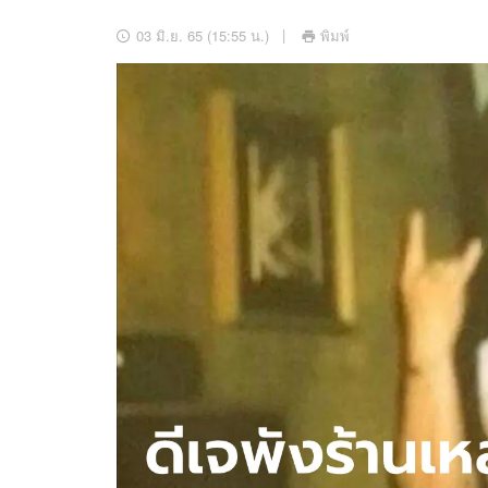
อัปเดตจีน
03 มิ.ย. 65 (15:55 น.)
พิมพ์
เช็กข่าวชัวร์
ติดตามสนุกโซเชี
ดาวน์โหลดสนุกแอปฟรี
สงวนลิขสิทธิ์ ©
2569
บริษัท อิมเมจ ฟิวเจอร์ (ประเทศไทย) จำกัด