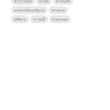
ข่าวการเมือง
ข่าวสด
ข่าวบันเทิง
ผลสลากกินแบ่งรัฐบาล
ตรวจหวย
สถิติหวย
ข่าววันนี้
หวยฮานอย