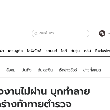
ตร
ีฬา
เศรษฐกิจ
ไลฟ์สไตล์
รถยนต์
ไอที
วัยรุ่น
คลิป
Exclusi
ตรวจหวย
ไลฟ์สไตล์
บันเทิงค
สังคม
บันเทิง
อัปเดตจีน
เช็กข่าวชัวร์
ข่าวทั้งหมด
ผู้หญิง
หนัง-ละคร
ผู้ชาย
เพลง
งงานไม่ผ่าน บุกทำลาย
ย
วัยรุ่น
เกมส์
ดกร่างท้าทายตำรวจ
ไอที
คลิป
รถยนต์
พอดแคสต์