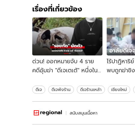
เรื่องที่เกี่ยวข้อง
ด่วน! ออกหมายจับ 4 ราย
ไร้ปาฏิหาริย
คดีอุ้มฆ่า "ดีเจเตเต้" หนึ่งใน
พบถูกฆ่าชิง
นั้นมี "รอยกัด"
เท้า-ปิดปา
ช้าๆ
ดีเจ
ดีเจพังร้าน
ดีเจร้านเหล้า
เชียงใหม่
สนับสนุนเนื้อหา