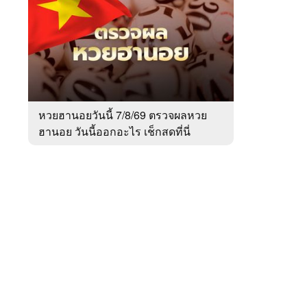
สัปดาห์
ของ
หมวด
สังคม
 WeTV
หวยฮานอยวันนี้ 7/8/69 ตรวจผลหวย
ฮานอย วันนี้ออกอะไร เช็กสดที่นี่
ติดต่อโฆษณา
tencentthbd
sales@tencent.co.th
รา
ร้องเรียนเนื้อหาไม่เหมาะสม
แนะนำติชม แจ้งปัญหาการใช้งาน