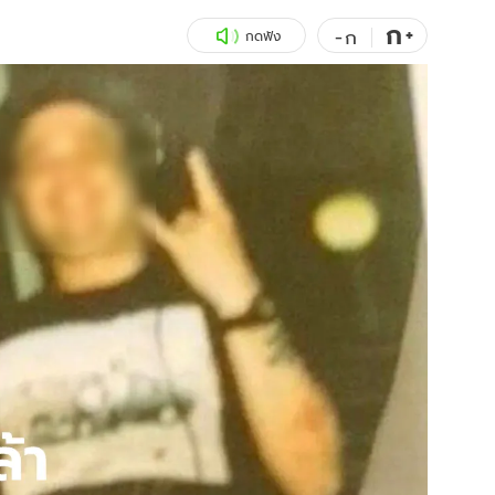
ก
สุขภาพ
+
ดูทีวี
-
ก
กดฟัง
เที่ยว-กิน
WeTV
Tasteful Thailand
Exclusive
Sanook Choice
นิยาย
ยลได้ที่
ร่วมงานกับเ