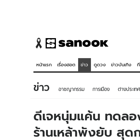
หน้าแรก
เรื่องฮอต
ข่าว
ดูดวง
ข่าวบันเทิง
ก
ข่าว
ข่าว
ดูดวง - 
อาชญากรรม
การเมือง
ต่างประเทศ
เรื่องฮอต
ดูดวง
ข่าว
หวยไทย
ดีเจหนุ่มแค้น ทดลอ
ข่าวบันเทิง
สถิติหวยไท
ร้านเหล้าพังยับ สุ
ข่าวกีฬา
หวยลาว
ข่าวเศรษฐกิจ