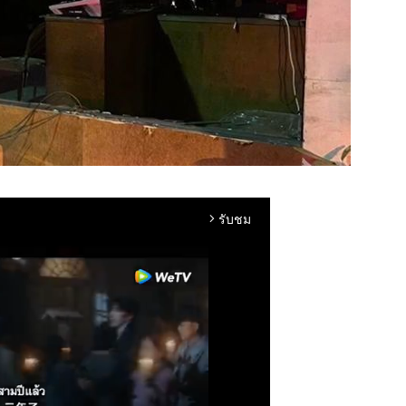
รับชม
arrow_forward_ios