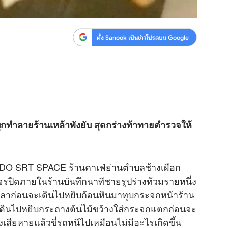
ตั้ง Sanook เป็นข่าวโปรดบน Google
บุกทำลายร้านเหล้าพังยับ สุดกร่างท้าทายตำรวจให้
LIDO SRT SPACE ร้านคาเฟ่ย่านตำบลช้างเผือก
ปิดภายในร้านบันทึกนาทีชายรูปร่างท้วมรายหนึ่ง
ดเลาก่อนจะเดินไปหยิบก้อนหินมาทุบกระจกหน้าร้าน
าเดินไปหยิบกระถางต้นไม้ขว้างใส่กระจกแตกก่อนจะ
เสียหายแล้วขี่รถหนีไปเหมือนไม่มีอะไรเกิดขึ้น