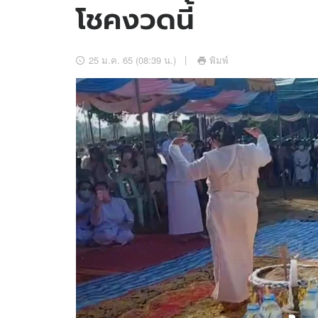
โชคงวดนี้
อัปเดตจีน
เช็กข่าวชัวร์
25 ม.ค. 65 (08:39 น.)
พิมพ์
ติดตามสนุกโซเชี
ดาวน์โหลดสนุกแอปฟรี
สงวนลิขสิทธิ์ ©
2569
บริษัท อิมเมจ ฟิวเจอร์ (ประเทศไทย) จำกัด