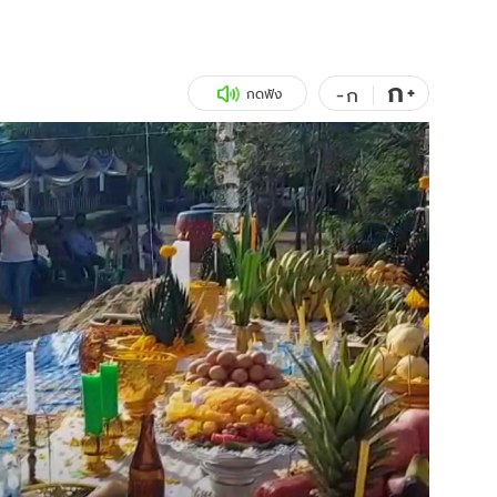
สุขภาพ
ดูทีวี
เที่ยว-กิน
WeTV
ก
+
-
ก
กดฟัง
Tasteful Thailand
Exclusive
Sanook Choice
นิยาย
ยลได้ที่
ร่วมงานกับเ