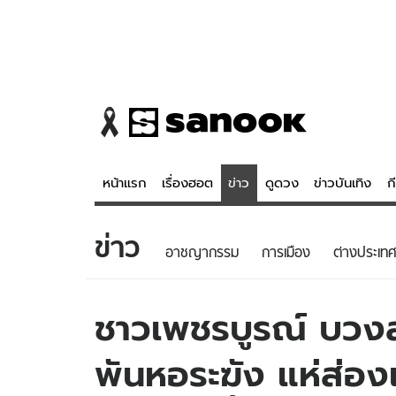
หน้าแรก
เรื่องฮอต
ข่าว
ดูดวง
ข่าวบันเทิง
ก
ข่าว
ข่าว
ดูดวง - 
อาชญากรรม
การเมือง
ต่างประเทศ
เรื่องฮอต
ดูดวง
ข่าว
หวยไทย
ชาวเพชรบูรณ์ บว
ข่าวบันเทิง
สถิติหวยไท
พันหอระฆัง แห่ส่อง
ข่าวกีฬา
หวยลาว
ข่าวเศรษฐกิจ