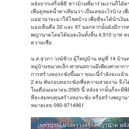
หลังจากเสร็จพิธี ชาวบ้านที่มาร่วมงานก็ได้ตรงไ
เพื่อดูหยดน้ำตาเทียนว่า เป็นเลขอะไรบ้าง เพื่อท
แม่ย่าน่าจะมาให้โชคบ้าง เพื่อที่จะได้นำเง
มองเห็นคือ 32 และ 97 นอกจากนั้นยังมีการทอ
พญานาคโดยได้ยอดเงินทั้งสิ้น 4,910 บาท ห
ความเชื่อ
น.ส.สุวภา วงษ์ช้าง ผู้ใหญ่บ้าน หมู่ที่ 14 บ
หมู่บ้านขนาดเล็ก ศาสนสถานมีเพียงศาลาการเป
การสร้างหอระฆังขึ้นมา ขณะนี้กำลังจะแล้ว
2 ตน พันรอบหอระฆังเพื่อความสวยงาม จึงได้
ในเดือนเมษายน 2565 นี้ หลังจากนั้นก็จะมี
ที่จะสมทบทุนสร้างหอระฆัง หรือสร้างพญานาค
หมายเลข 090-9714961