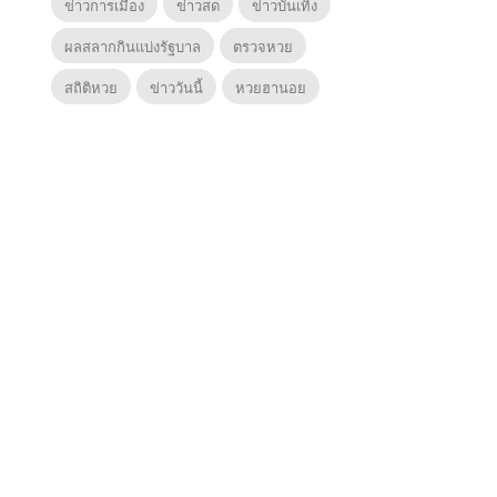
ข่าวการเมือง
ข่าวสด
ข่าวบันเทิง
ผลสลากกินแบ่งรัฐบาล
ตรวจหวย
สถิติหวย
ข่าววันนี้
หวยฮานอย