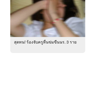
สัปดาห์
ของ
หมวด
ภูมิภาค
 WeTV
สุดทน! ร้องจับครูหื่นข่มขืนนร. 3 ราย
ติดต่อโฆษณา
tencentthbd
sales@tencent.co.th
รา
ร้องเรียนเนื้อหาไม่เหมาะสม
แนะนำติชม แจ้งปัญหาการใช้งาน