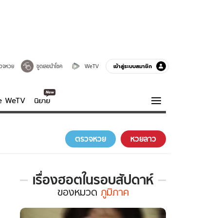
เข้าสู่ระบบสมาชิก
วจหวย
ขูดเลขนำโชค
WeTV
ve WeTV
นิยาย
รบรส
ความรู้รอบตัว
ตรวจหวย
หวยลาว
ฮาวทู
กูรู-รอบรู้
เรื่องฮอตในรอบสัปดาห์
เรื่อง
ของ
หมวด
ภูมิภาค
ฮอต
ใน
รอบ