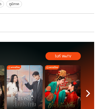
ด
ภูมิภาค
ไปที่ WeTV