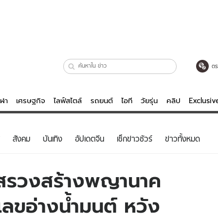
ตร
ีฬา
เศรษฐกิจ
ไลฟ์สไตล์
รถยนต์
ไอที
วัยรุ่น
คลิป
Exclusi
ตรวจหวย
ไลฟ์สไตล์
บันเทิงค
สังคม
บันเทิง
อัปเดตจีน
เช็กข่าวชัวร์
ข่าวทั้งหมด
ผู้หญิง
หนัง-ละคร
ผู้ชาย
เพลง
งสรวงสร้างพญานาค
ย
วัยรุ่น
เกมส์
เลขอ่างน้ำมนต์ หวัง
ไอที
คลิป
รถยนต์
พอดแคสต์