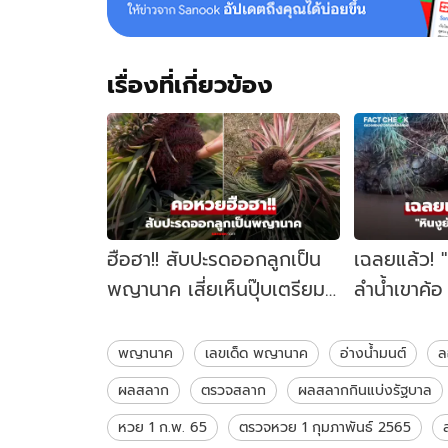
หวัง
โชค
งวด
นี้
เรื่องที่เกี่ยวข้อง
ฮือฮา!! สับปะรดออกลูกเป็น
เฉลยแล้ว! "ห
พญานาค เสี่ยเห็นปุ๊บเตรียม
ลำน้ำเขาค้
สร้างศาล ลุ้นโชคใหญ่งวด 1
แท้จริงคือ
มี.ค.นี้
crack
พญานาค
เลขเด็ด พญานาค
อ่างน้ำมนต์
ล
ผลสลาก
ตรวจสลาก
ผลสลากกินแบ่งรัฐบาล
หวย 1 ก.พ. 65
ตรวจหวย 1 กุมภาพันธ์ 2565