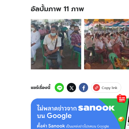
อัลบั้มภาพ 11 ภาพ
อัลบั้ม
ภาพ
11
ภาพ
ของ
ชาว
เพชรบูรณ์
บวงสรวง
สร้าง
พญานาค
พัน
หอ
แชร์เรื่องนี้
Copy link
ระฆัง
แห่
ส่อง
เลข
อ่าง
น้ำมนต์