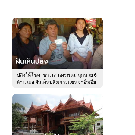
ปลิงให้โชค! ชาวนานครพนม ถูกหวย 6
ล้าน เผย ฝันเห็นปลิงเกาะแขนขายั้วเยี้ย