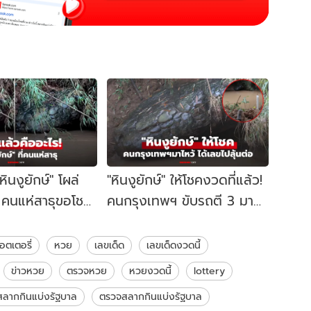
ินงูยักษ์" โผล่
"หินงูยักษ์" ให้โชคงวดที่แล้ว!
อ คนแห่สาธุขอโชค
คนกรุงเทพฯ ขับรถตี 3 มา
ปรากฏการณ์ sun
ไหว้ ได้เลขธูปมงคลไปลุ้นต่อ
อตเตอรี่
หวย
เลขเด็ด
เลขเด็ดงวดนี้
ข่าวหวย
ตรวจหวย
หวยงวดนี้
lottery
สลากกินแบ่งรัฐบาล
ตรวจสลากกินแบ่งรัฐบาล