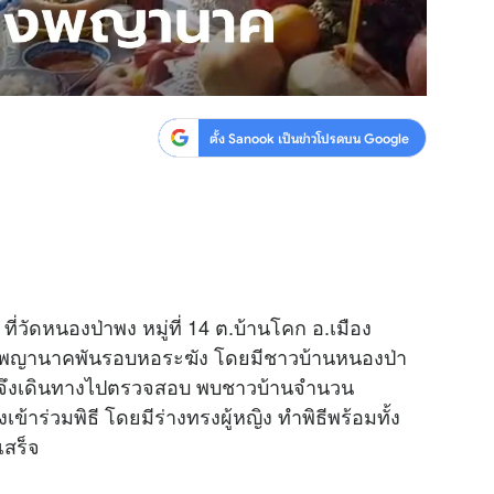
ตั้ง Sanook เป็นข่าวโปรดบน Google
า ที่วัดหนองป่าพง หมู่ที่ 14 ต.บ้านโคก อ.เมือง
สร้างพญานาคพันรอบหอระฆัง โดยมีชาวบ้านหนองป่า
จึงเดินทางไปตรวจสอบ พบชาวบ้านจำนวน
าร่วมพิธี โดยมีร่างทรงผู้หญิง ทำพิธีพร้อมทั้ง
เสร็จ