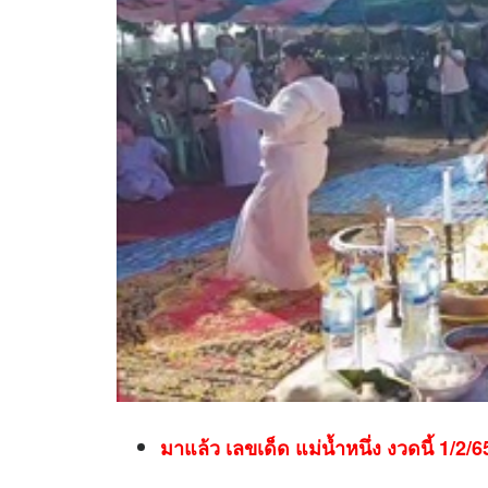
มาแล้ว เลขเด็ด แม่น้ำหนึ่ง งวดนี้ 1/2/6