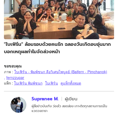
"ใบเฟิร์น" ล้อมรอบด้วยคนรัก ฉลองวันเกิดอบอุ่นมาก
บอกเหตุผลทำไมจัดล่วงหน้า
ขอขอบคุณ
ภาพ
:
ใบเฟิร์น - พิมพ์ชนก ลือวิเศษไพบูลย์ (Baifern - Pimchanok)
,
fernzzupar
แท็ก :
ใบเฟิร์น พิมพ์ชนก
ใบเฟิร์น
ดูแท็กทั้งหมด
Supranee M.
ผู้เขียน
ผู้สื่อข่าวบันเทิง ว่องไว สอดส่อง เกาะติดทุกสถานการณ์ใน
แวดวงดารา