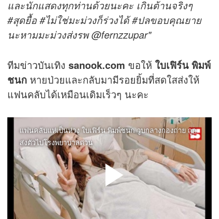
และนักแสดงทุกท่านด้วยนะคะ เกินต้านจริงๆ
#สุดยื้อ #ไม่ใช่มะม่วงก็ร่วงได้ #ปลขอบคุณยาย
นะหามมะม่วงส่งรพ @fernzzupar"
ทีม
ข่าว
บันเทิง
sanook.com
ขอให้
ใบเฟิร์น พิมพ์
ชนก
หายป่วยและกลับมามีรอยยิ้มที่สดใสส่งให้
แฟนคลับได้เหมือนเดิมเร็วๆ นะคะ