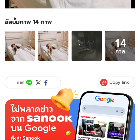
อัลบั้มภาพ 14 ภาพ
อัลบั้ม
14
ภาพ
14
ภาพ
ภาพ
ของ
แฟน
คลับ
แห่
Copy link
แชร์
เป็น
ห่วง
"ใบ
เฟิร์น
พิมพ์
ชนก"
วูบ
กลาง
กอง