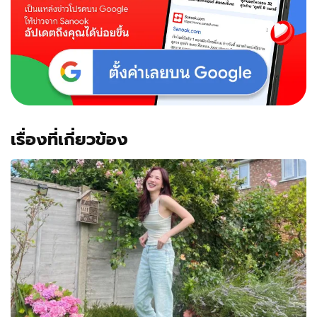
ถ่าย
ถูก
ส่งตัว
ไป
โรง
พยาบาล
ด่วน
เรื่องที่เกี่ยวข้อง