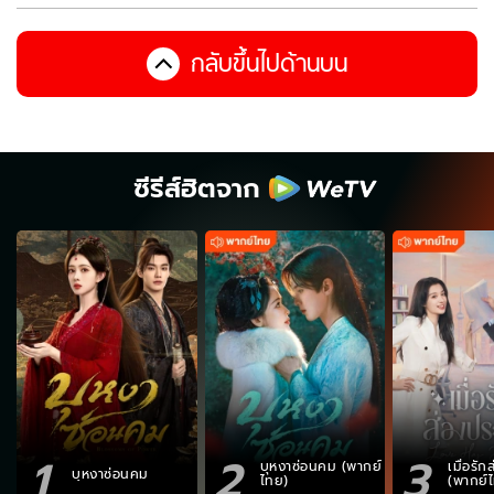
กลับขึ้นไปด้านบน
ซีรีส์ฮิตจาก
1
2
3
บุหงาซ่อนคม (พากย์
เมื่อรั
บุหงาซ่อนคม
ไทย)
(พากย์