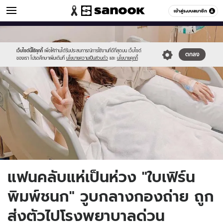
ข่าวบันเทิง
เข้าสู่ระบบสมาชิก
หมวดอื่นๆ
//s.isanook.com/ns/0/ud/1656/8284622/fren.jpg
Sanook
//s.isanook.com/sr/0/images/logo-
600
60
new-
sanook.png
เว็บไซต์นี้ใช้คุกกี้
เพื่อให้ท่านได้รับประสบการณ์การใช้งานที่ดีที่สุดบน เว็บไซต์
ตกลง
ของเรา โปรดศึกษาเพิ่มเติมที่
นโยบายความเป็นส่วนตัว
และ
นโยบายคุกกี้
แฟนคลับแห่เป็นห่วง "ใบเฟิร์น
พิมพ์ชนก" วูบกลางกองถ่าย ถูก
ส่งตัวไปโรงพยาบาลด่วน