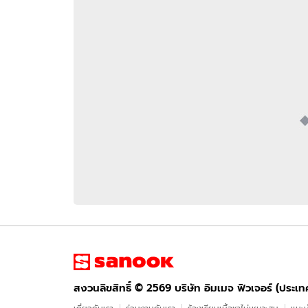
อัปเดตจีน
เช็กข่าวชัวร์
ติดตามสนุกโซเชี
ดาวน์โหลดสนุกแอปฟรี
สงวนลิขสิทธิ์ ©
2569
บริษัท อิมเมจ ฟิวเจอร์ (ประเทศไทย) จำกัด
สงวนลิขสิทธิ์ ©
2569
บริษัท อิมเมจ ฟิวเจอร์ (ประเ