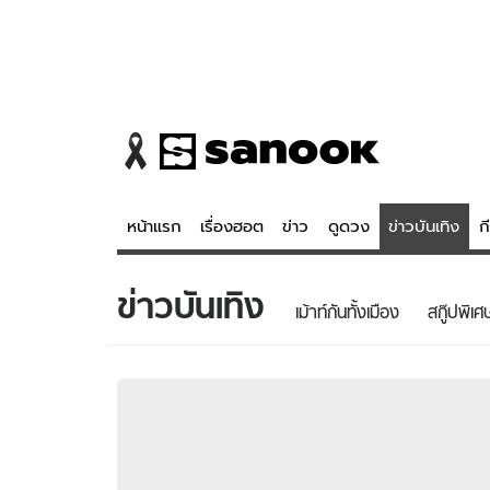
หน้าแรก
เรื่องฮอต
ข่าว
ดูดวง
ข่าวบันเทิง
ก
ข่าวบันเทิง
ข่าว
ดูดวง - 
เม้าท์กันทั้งเมือง
สกู๊ปพิเศ
เรื่องฮอต
ดูดวง
ข่าว
หวยไทย
ข่าวบันเทิง
สถิติหวยไท
ข่าวกีฬา
หวยลาว
ข่าวเศรษฐกิจ