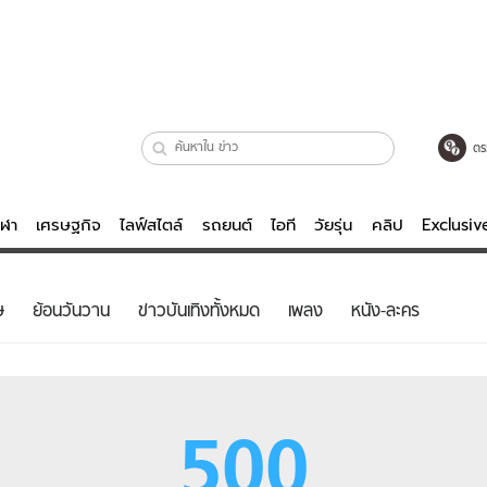
ตร
ีฬา
เศรษฐกิจ
ไลฟ์สไตล์
รถยนต์
ไอที
วัยรุ่น
คลิป
Exclusi
ตรวจหวย
ไลฟ์สไตล์
บันเทิงค
ษ
ย้อนวันวาน
ข่าวบันเทิงทั้งหมด
เพลง
หนัง-ละคร
ผู้หญิง
หนัง-ละคร
ผู้ชาย
เพลง
ย
วัยรุ่น
เกมส์
500
ไอที
คลิป
รถยนต์
พอดแคสต์