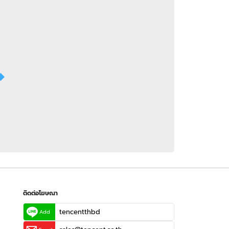
 WeTV
ติดต่อโฆษณา
tencentthbd
sales@tencent.co.th
รา
ร้องเรียนเนื้อหาไม่เหมาะสม
แนะนำติชม แจ้งปัญหาการใช้งาน
ติดต่อโฆษณา
tencentthbd
Add