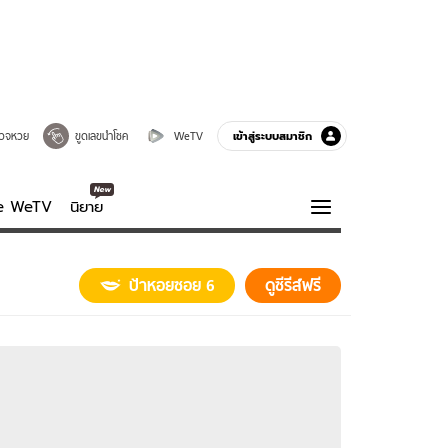
เข้าสู่ระบบสมาชิก
วจหวย
ขูดเลขนำโชค
WeTV
ve WeTV
นิยาย
รบรส
ความรู้รอบตัว
ป้าหอยซอย 6
ดูซีรีส์ฟรี
ฮาวทู
กูรู-รอบรู้