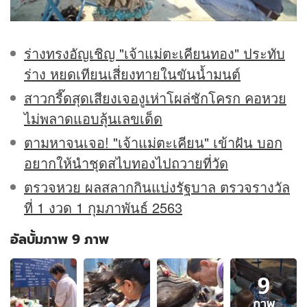
ร่างทรงอัญเชิญ "เจ้าแม่ตะเคียนทอง" ประทับ
ร่าง หยดเทียนเสี่ยงทายในขันน้ำมนต์
สาวกรี๊ดสุดเสียงเจองูเห่าโผล่ชักโครก คอหวย
ไม่พลาดแอบลุ้นเลขเด็ด
ตามหาจนเจอ! "เจ้าแม่ตะเคียน" เข้าฝัน บอก
อยากให้นำชุดสไบทองไปถวายที่วัด
ตรวจหวย ผลสลากกินแบ่งรัฐบาล ตรวจรางวัล
ที่ 1 งวด 1 กุมภาพันธ์ 2563
อัลบั้มภาพ 9 ภาพ
อัลบั้ม
9
ภาพ
9
ภาพ