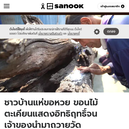
ข่าว
เข้าสู่ระบบสมาชิก
หมวดอื่นๆ
//s.isanook.com/ns/0/ud/1604/8023162/lotto1.jpg
Sanook
//s.isanook.com/sr/0/images/logo-
600
60
new-
sanook.png
เว็บไซต์นี้ใช้คุกกี้
เพื่อให้ท่านได้รับประสบการณ์การใช้งานที่ดีที่สุดบน เว็บไซต์
ตกลง
ของเรา โปรดศึกษาเพิ่มเติมที่
นโยบายความเป็นส่วนตัว
และ
นโยบายคุกกี้
ชาวบ้านแห่ขอหวย ขอนไม้
ตะเคียนแสดงอิทธิฤทธิ์จน
เจ้าของนำมาถวายวัด