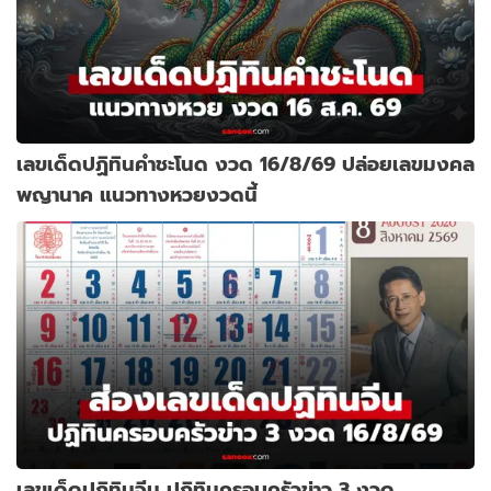
เลขเด็ดปฏิทินคำชะโนด งวด 16/8/69 ปล่อยเลขมงคล
พญานาค แนวทางหวยงวดนี้
เลขเด็ดปฏิทินจีน ปฏิทินครอบครัวข่าว 3 งวด