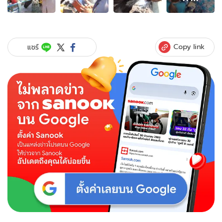
ภาพ
ของ
ชาว
บ้าน
แห่
Copy link
แชร์
ขอ
หวย
ขอน
ไม้
ตะเคียน
แสดง
อิทธิฤทธิ์
จน
เจ้าของ
นำ
มา
ถวาย
วัด