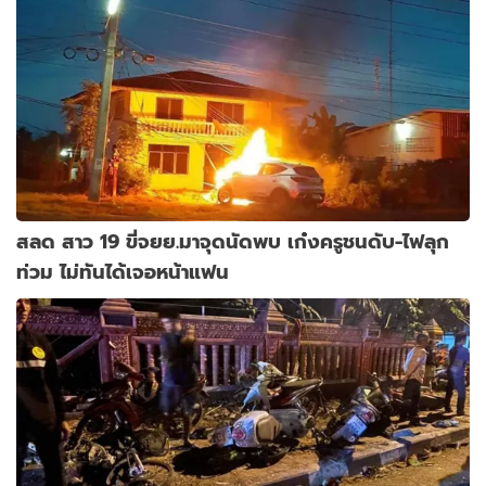
สลด สาว 19 ขี่จยย.มาจุดนัดพบ เก๋งครูชนดับ-ไฟลุก
ท่วม ไม่ทันได้เจอหน้าแฟน