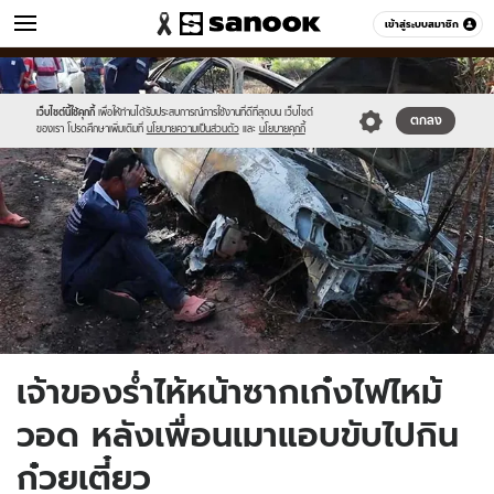
ข่าว
เข้าสู่ระบบสมาชิก
หมวดอื่นๆ
//s.isanook.com/ns/0/ud/1521/7608102/news03.jpg
Sanook
//s.isanook.com/sr/0/images/logo-
600
60
new-
sanook.png
เว็บไซต์นี้ใช้คุกกี้
เพื่อให้ท่านได้รับประสบการณ์การใช้งานที่ดีที่สุดบน เว็บไซต์
ตกลง
ของเรา โปรดศึกษาเพิ่มเติมที่
นโยบายความเป็นส่วนตัว
และ
นโยบายคุกกี้
เจ้าของร่ำไห้หน้าซากเก๋งไฟไหม้
วอด หลังเพื่อนเมาแอบขับไปกิน
ก๋วยเตี๋ยว