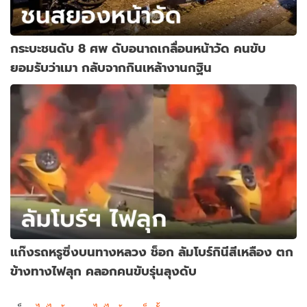
กระบะชนดับ 8 ศพ ดับอนาถเกลื่อนหน้าวัด คนขับ
ยอมรับว่าเมา กลับจากกินเหล้างานกฐิน
แก๊งรถหรูซิ่งบนทางหลวง ช็อก ลัมโบร์กินีสีเหลือง ตก
ข้างทางไฟลุก คลอกคนขับรุ่นลุงดับ