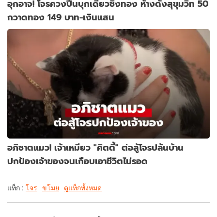
อุกอาจ! โจรควงปืนบุกเดี่ยวชิงทอง ห้างดังสุขุมวิท 50
กวาดทอง 149 บาท-เงินแสน
อภิชาตแมว! เจ้าเหมียว "คิตตี้" ต่อสู้โจรปล้นบ้าน
ปกป้องเจ้าของจนเกือบเอาชีวิตไม่รอด
แท็ก :
โจร
ขโมย
ดูแท็กทั้งหมด