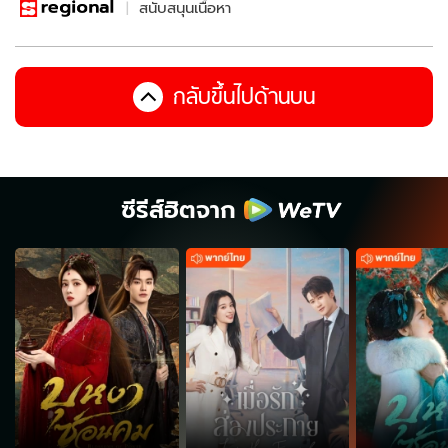
สนับสนุนเนื้อหา
กลับขึ้นไปด้านบน
ซีรีส์ฮิตจาก