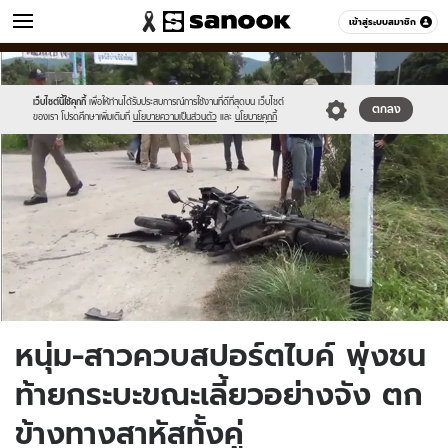
ข่าว
เข้าสู่ระบบสมาชิก
หมวดอื่นๆ
//s.isanook.com/ns/0/ud/1504/7522710/11.jpg
Sanook
//s.isanook.com/sr/0/images/logo-
600
60
new-
sanook.png
เว็บไซต์นี้ใช้คุกกี้
เพื่อให้ท่านได้รับประสบการณ์การใช้งานที่ดีที่สุดบน เว็บไซต์
ตกลง
ของเรา โปรดศึกษาเพิ่มเติมที่
นโยบายความเป็นส่วนตัว
และ
นโยบายคุกกี้
หนุ่ม-สาวควบสปอร์ตไบค์ พุ่งชน
ท้ายกระบะขณะเลี้ยวอย่างจัง ตก
ข้างทางสาหัสทั้งคู่