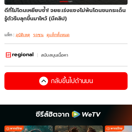
ดีที่ไม่โดนเหยียบซ้ำ! จยย.เร่งแซงไม่พ้นโดนชนกระเด็น
รู้ตัวรีบลุกขึ้นมาไหว้ (มีคลิป)
แท็ก :
อุบัติเหตุ
รถชน
ดูแท็กทั้งหมด
สนับสนุนเนื้อหา
กลับขึ้นไปด้านบน
ซีรีส์ฮิตจาก