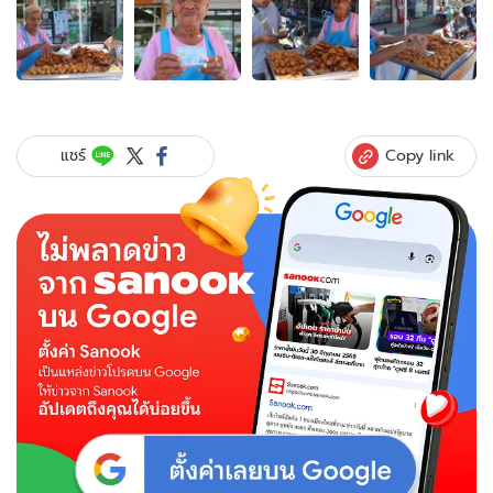
ภาพ
4
ภาพ
ของ
99
ยัง
แจ๋ว!
Copy link
แชร์
คุณ
ยาย
อายุ
ยืน
เดิน
เข็น
รถ
เร่
ขาย
กล้วย
ทอด
เผย
เคล็ด
ลับ
สุขภาพ