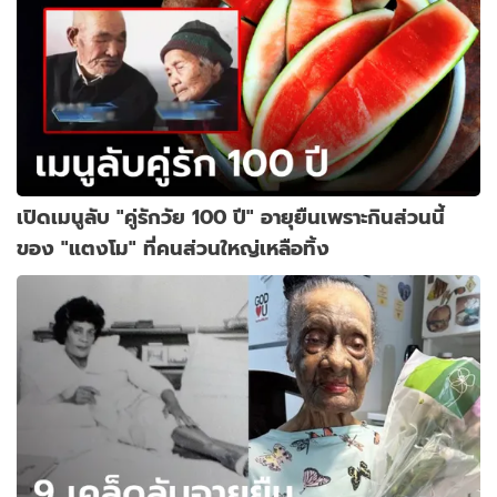
เปิดเมนูลับ "คู่รักวัย 100 ปี" อายุยืนเพราะกินส่วนนี้
ของ "แตงโม" ที่คนส่วนใหญ่เหลือทิ้ง