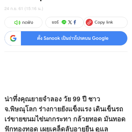
24 ก.ย. 61 (15:16 น.)
Copy link
แชร์
กดฟัง
ตั้ง Sanook เป็นข่าวโปรดบน Google
น่าทึ่งคุณยายจำลอง วัย 99 ปี ชาว
จ.พิษณุโลก ร่างกายยังแข็งแรง เดินเข็นรถ
เร่ขายขนมไข่นกกระทา กล้วยทอด มันทอด
ฟักทองทอด เผยเคล็ดลับอายุยืน ดูแล