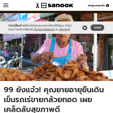
ข่าว
เข้าสู่ระบบสมาชิก
หมวดอื่นๆ
//s.isanook.com/ns/0/ud/1503/7517342/10.jpg
Sanook
//s.isanook.com/sr/0/images/logo-
600
60
new-
sanook.png
เว็บไซต์นี้ใช้คุกกี้
เพื่อให้ท่านได้รับประสบการณ์การใช้งานที่ดีที่สุดบน เว็บไซต์
ตกลง
ของเรา โปรดศึกษาเพิ่มเติมที่
นโยบายความเป็นส่วนตัว
และ
นโยบายคุกกี้
99 ยังแจ๋ว! คุณยายอายุยืนเดิน
เข็นรถเร่ขายกล้วยทอด เผย
เคล็ดลับสุขภาพดี