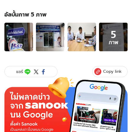
อัลบั้มภาพ 5 ภาพ
อัลบั้ม
5
ภาพ
5
ภาพ
ภาพ
ของ
เสี่ย
ชนะ
ประมูล
Copy link
แชร์
สร้าง
ถนน
ร้อง
ศูนย์
ดำรง
ธรรม
ขอ
ยกเลิก
สัญญา
จ้าง