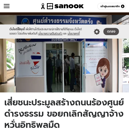
ข่าว
เข้าสู่ระบบสมาชิก
หมวดอื่นๆ
//s.isanook.com/ns/0/ud/1499/7498362/a.jpg
Sanook
//s.isanook.com/sr/0/images/logo-
600
60
new-
sanook.png
เว็บไซต์นี้ใช้คุกกี้
เพื่อให้ท่านได้รับประสบการณ์การใช้งานที่ดีที่สุดบน เว็บไซต์
ตกลง
ของเรา โปรดศึกษาเพิ่มเติมที่
นโยบายความเป็นส่วนตัว
และ
นโยบายคุกกี้
เสี่ยชนะประมูลสร้างถนนร้องศูนย์
ดำรงธรรม ขอยกเลิกสัญญาจ้าง
หวั่นอิทธิพลมืด