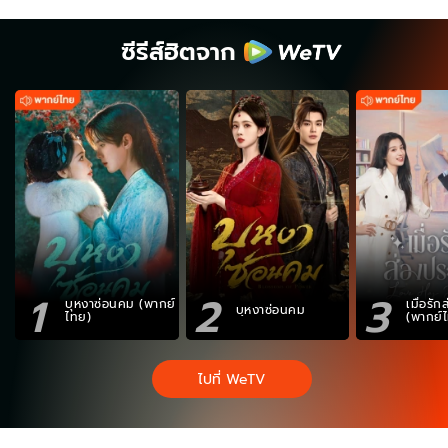
ซีรีส์ฮิตจาก
1
2
3
บุหงาซ่อนคม (พากย์
เมื่อรั
บุหงาซ่อนคม
ไทย)
(พากย์
ไปที่ WeTV