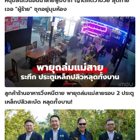
หนุ่มสิ้นใจนอนน้ำลายฟูมปาก ญาติคิดว่าป่วย สุดท้าย
เจอ "ผู้ร้าย" ซุกอยู่มุมห้อง
ลูกค้าร้านอาหารวิ่งหนีตาย พายุถล่มแม่สายรอบ 2 ประตู
เหล็กปลิวสะบัด หลุดทั้งบาน!