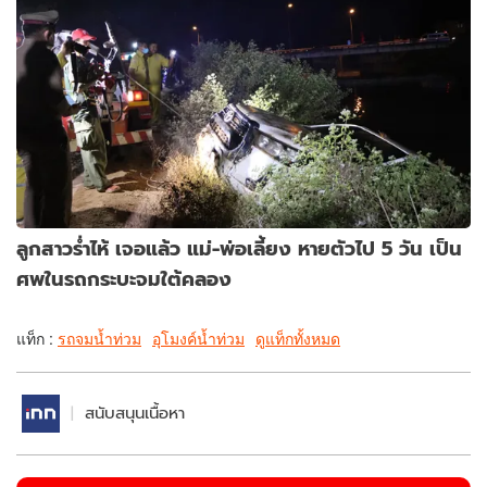
ลูกสาวร่ำไห้ เจอแล้ว แม่-พ่อเลี้ยง หายตัวไป 5 วัน เป็น
ศพในรถกระบะจมใต้คลอง
แท็ก :
รถจมน้ำท่วม
อุโมงค์น้ำท่วม
ดูแท็กทั้งหมด
สนับสนุนเนื้อหา