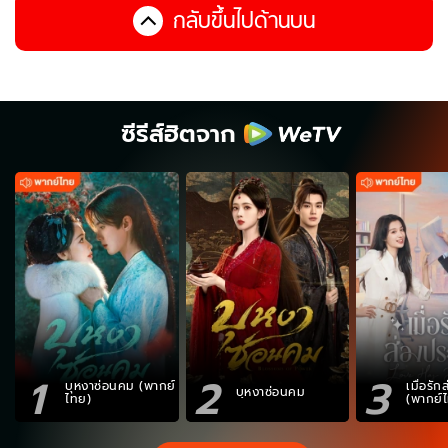
กลับขึ้นไปด้านบน
ซีรีส์ฮิตจาก
1
2
3
บุหงาซ่อนคม (พากย์
เมื่อรั
บุหงาซ่อนคม
ไทย)
(พากย์