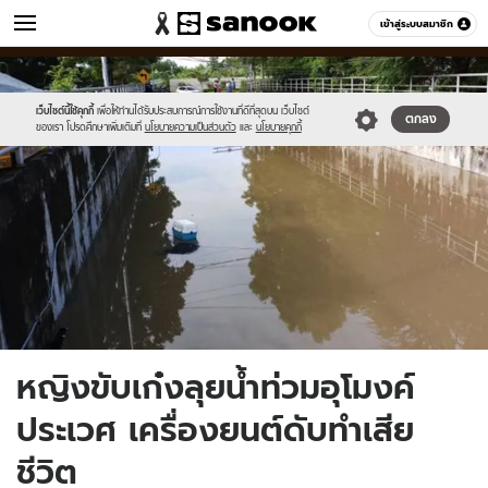
ข่าว
เข้าสู่ระบบสมาชิก
หมวดอื่นๆ
//s.isanook.com/ns/0/ud/1499/7498242/news21.jpg
Sanook
//s.isanook.com/sr/0/images/logo-
600
60
new-
sanook.png
เว็บไซต์นี้ใช้คุกกี้
เพื่อให้ท่านได้รับประสบการณ์การใช้งานที่ดีที่สุดบน เว็บไซต์
ตกลง
ของเรา โปรดศึกษาเพิ่มเติมที่
นโยบายความเป็นส่วนตัว
และ
นโยบายคุกกี้
หญิงขับเก๋งลุยน้ำท่วมอุโมงค์
ประเวศ เครื่องยนต์ดับทำเสีย
ชีวิต