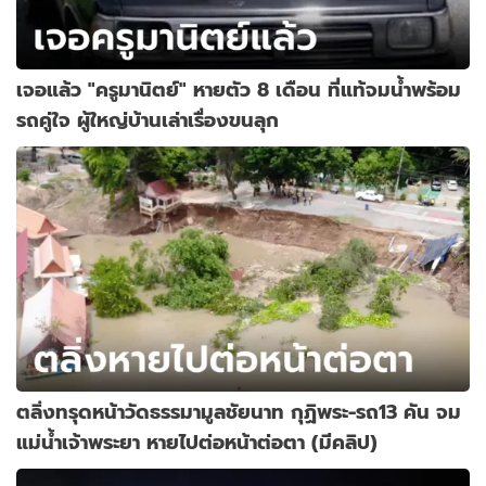
เจอแล้ว "ครูมานิตย์" หายตัว 8 เดือน ที่แท้จมน้ำพร้อม
รถคู่ใจ ผู้ใหญ่บ้านเล่าเรื่องขนลุก
ตลิ่งทรุดหน้าวัดธรรมามูลชัยนาท กุฏิพระ-รถ13 คัน จม
แม่น้ำเจ้าพระยา หายไปต่อหน้าต่อตา (มีคลิป)