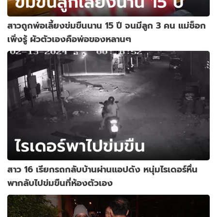
สาวถูกพ่อเลี้ยงข่มขืนนาน 15 ปี จนมีลูก 3 คน แม่ช็อก
เพิ่งรู้ ผัวตัวเองคือพ่อของหลานๆ
สาว 16 เรียกรถกลับบ้านผ่านแอปดัง หนุ่มไรเดอร์หื่น
พากลับไปข่มขืนที่ห้องตัวเอง