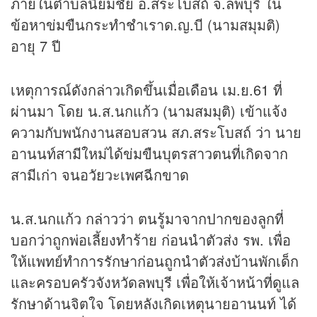
ภายในตำบลนิยมชัย อ.สระโบสถ์ จ.ลพบุรี ใน
ข้อหาข่มขืนกระทำชำเราด.ญ.บี (นามสมุมติ)
อายุ 7 ปี
เหตุการณ์ดังกล่าวเกิดขึ้นเมื่อเดือน เม.ย.61 ที่
ผ่านมา โดย น.ส.นกแก้ว (นามสมมุติ) เข้าแจ้ง
ความกับพนักงานสอบสวน สภ.สระโบสถ์ ว่า นาย
อานนท์สามีใหม่ได้ข่มขืนบุตรสาวตนที่เกิดจาก
สามีเก่า จนอวัยวะเพศฉีกขาด
น.ส.นกแก้ว กล่าวว่า ตนรู้มาจากปากของลูกที่
บอกว่าถูกพ่อเลี้ยงทำร้าย ก่อนนำตัวส่ง รพ. เพื่อ
ให้แพทย์ทำการรักษาก่อนถูกนำตัวส่งบ้านพักเด็ก
และครอบครัวจังหวัดลพบุรี เพื่อให้เจ้าหน้าที่ดูแล
รักษาด้านจิตใจ โดยหลังเกิดเหตุนายอานนท์ ได้