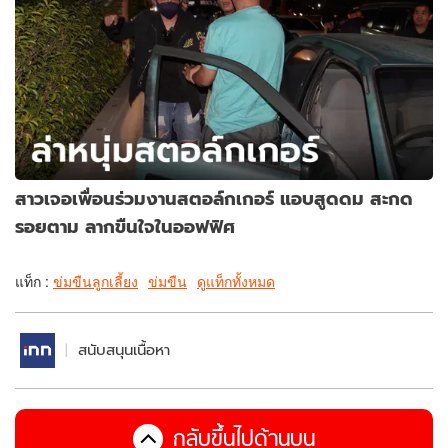
สาวเจอเพื่อนร่วมงานสตอล์กเกอร์ แอบสูดดม สะกด
รอยตาม ลากขืนใจในออฟฟิศ
แท็ก :
ข่มขืนลูกเลี้ยง
ข่มขืน
ดูแท็กทั้งหมด
สนับสนุนเนื้อหา
กลับขึ้นไปด้านบน