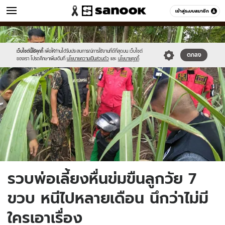
ข่าว
เข้าสู่ระบบสมาชิก
หมวดอื่นๆ
//s.isanook.com/ns/0/ud/1499/7496570/3.jpg
Sanook
//s.isanook.com/sr/0/images/logo-
600
60
new-
sanook.png
เว็บไซต์นี้ใช้คุกกี้
เพื่อให้ท่านได้รับประสบการณ์การใช้งานที่ดีที่สุดบน เว็บไซต์
ตกลง
ของเรา โปรดศึกษาเพิ่มเติมที่
นโยบายความเป็นส่วนตัว
และ
นโยบายคุกกี้
รวบพ่อเลี้ยงหื่นข่มขืนลูกวัย 7
ขวบ หนีไปหลายเดือน นึกว่าไม่มี
ใครเอาเรื่อง