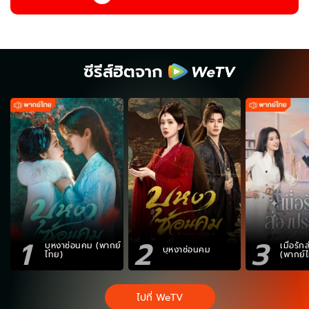
ซีรีส์ฮิตจาก
1
2
3
บุหงาซ่อนคม (พากย์
เมื่อรั
บุหงาซ่อนคม
ไทย)
(พากย์
ไปที่ WeTV