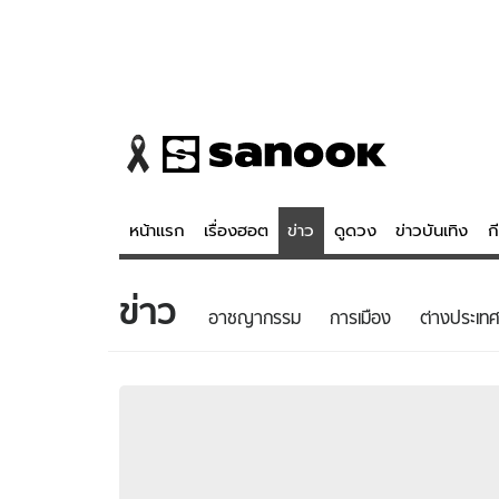
หน้าแรก
เรื่องฮอต
ข่าว
ดูดวง
ข่าวบันเทิง
ก
ข่าว
ข่าว
ดูดวง - 
อาชญากรรม
การเมือง
ต่างประเทศ
เรื่องฮอต
ดูดวง
ข่าว
หวยไทย
ข่าวบันเทิง
สถิติหวยไท
ข่าวกีฬา
หวยลาว
ข่าวเศรษฐกิจ