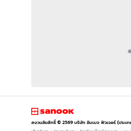
อัปเดตจีน
เช็กข่าวชัวร์
ติดตามสนุกโซเชี
ดาวน์โหลดสนุกแอปฟรี
สงวนลิขสิทธิ์ ©
2569
บริษัท อิมเมจ ฟิวเจอร์ (ประเทศไทย) จำกัด
สงวนลิขสิทธิ์ ©
2569
บริษัท อิมเมจ ฟิวเจอร์ (ประเ