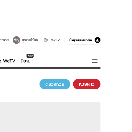
เข้าสู่ระบบสมาชิก
วจหวย
ขูดเลขนำโชค
WeTV
ve WeTV
นิยาย
รบรส
ความรู้รอบตัว
ตรวจหวย
หวยลาว
ฮาวทู
กูรู-รอบรู้