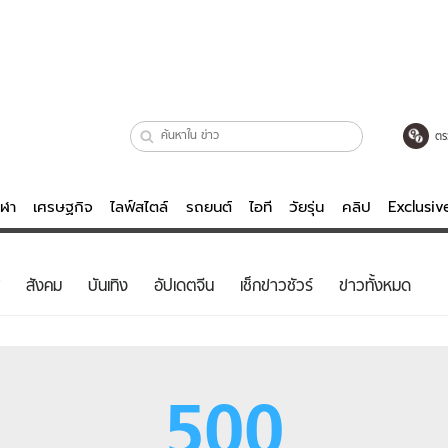
ตร
ีฬา
เศรษฐกิจ
ไลฟ์สไตล์
รถยนต์
ไอที
วัยรุ่น
คลิป
Exclusi
ตรวจหวย
ไลฟ์สไตล์
บันเทิงค
สังคม
บันเทิง
อัปเดตจีน
เช็กข่าวชัวร์
ข่าวทั้งหมด
ผู้หญิง
หนัง-ละคร
ผู้ชาย
เพลง
ย
วัยรุ่น
เกมส์
500
ไอที
คลิป
รถยนต์
พอดแคสต์