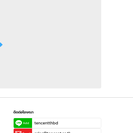
 WeTV
ติดต่อโฆษณา
tencentthbd
sales@tencent.co.th
รา
ร้องเรียนเนื้อหาไม่เหมาะสม
แนะนำติชม แจ้งปัญหาการใช้งาน
ติดต่อโฆษณา
tencentthbd
Add