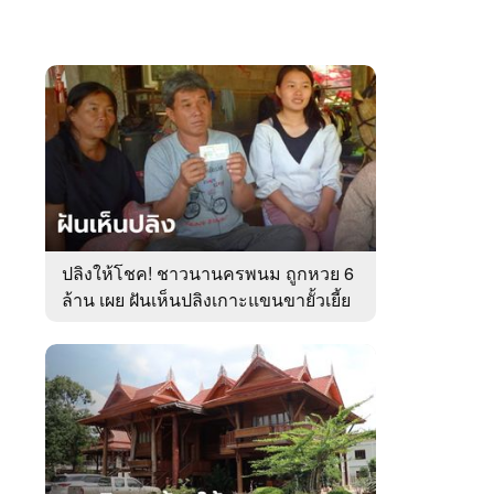
ปลิงให้โชค! ชาวนานครพนม ถูกหวย 6
ล้าน เผย ฝันเห็นปลิงเกาะแขนขายั้วเยี้ย