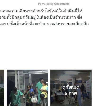
Powered by 
GliaStudios
วจสอบความเสียหายสำหรับไฟไหม้ในค่ำคืนนี้ได้
ทั้งมีกลุ่มควันอยู่ในห้องเป็นจำนวนมาก ซึ่ง
M
วงจร ซึ่งเจ้าหน้าที่จะเข้าตรวจสอบรายละเอียดอีก
u
t
e
ดูทั้งหมด
6
ภาพ