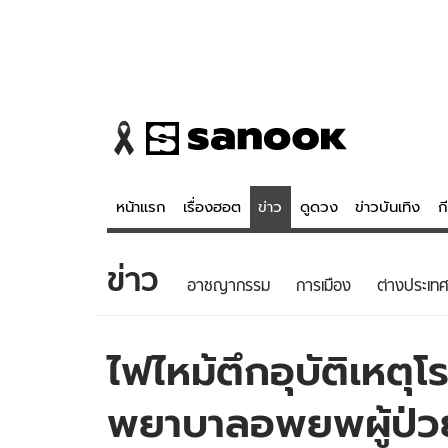
หน้าแรก
เรื่องฮอต
ข่าว
ดูดวง
ข่าวบันเทิง
ก
ข่าว
ข่าว
ดูดวง - 
อาชญากรรม
การเมือง
ต่างประเทศ
เรื่องฮอต
ดูดวง
ข่าว
หวยไทย
ไฟไหม้ตึกอุบัติเหต
ข่าวบันเทิง
สถิติหวยไท
พยาบาลอพยพผู้ป่วย
ข่าวกีฬา
หวยลาว
ข่าวเศรษฐกิจ