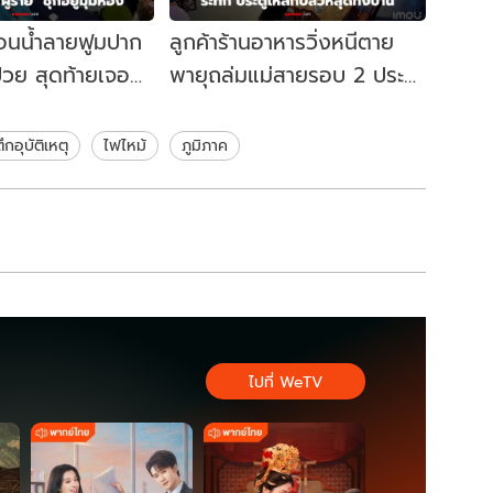
จนอนน้ำลายฟูมปาก
ลูกค้าร้านอาหารวิ่งหนีตาย
่วย สุดท้ายเจอ
พายุถล่มแม่สายรอบ 2 ประตู
อยู่มุมห้อง
เหล็กปลิวสะบัด หลุดทั้งบาน!
ตึกอุบัติเหตุ
ไฟไหม้
ภูมิภาค
ไปที่ WeTV