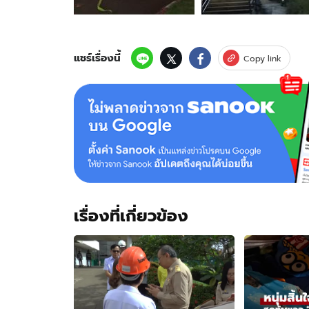
อุบัติเหตุ
โรง
พยาบาล
พะเยา
แชร์เรื่องนี้
Copy link
หมอ-
พยาบาล
อพยพ
ผู้
ป่วย
จ้าละหวั่น
เรื่องที่เกี่ยวข้อง