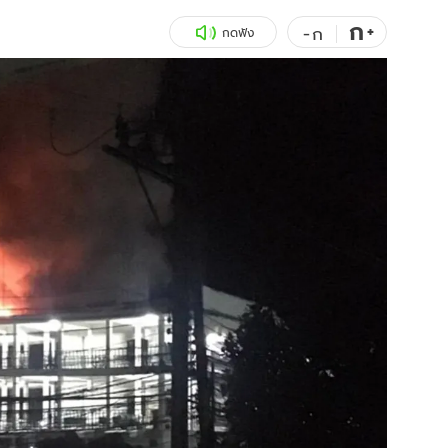
ก
สุขภาพ
+
ดูทีวี
-
ก
กดฟัง
เที่ยว-กิน
WeTV
Tasteful Thailand
Exclusive
Sanook Choice
นิยาย
ยลได้ที่
ร่วมงานกับเ