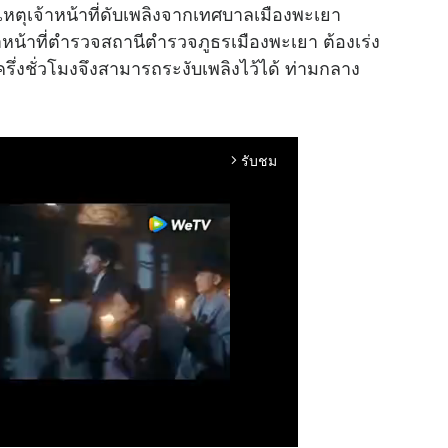
หตุเจ้าหน้าที่ดับเพลิงจากเทศบาลเมืองพะเยา
หน้าที่ตำรวจสถานีตำรวจภูธรเมืองพะเยา ต้องเร่ง
รึ่งชั่วโมงจึงสามารถระงับเพลิงไว้ได้ ท่ามกลาง
รับชม
arrow_forward_ios