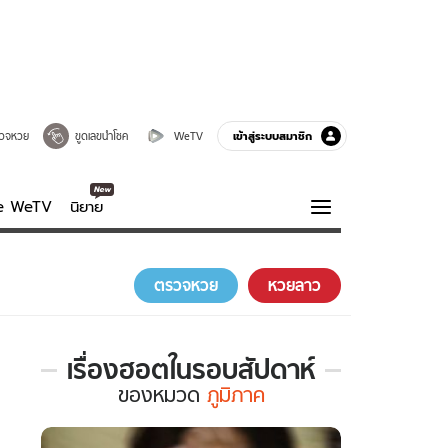
เข้าสู่ระบบสมาชิก
วจหวย
ขูดเลขนำโชค
WeTV
ve WeTV
นิยาย
รบรส
ความรู้รอบตัว
ตรวจหวย
หวยลาว
ฮาวทู
กูรู-รอบรู้
เรื่องฮอตในรอบสัปดาห์
เรื่อง
ของ
หมวด
ภูมิภาค
ฮอต
ใน
รอบ