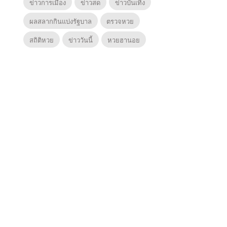
ข่าวการเมือง
ข่าวสด
ข่าวบันเทิง
ผลสลากกินแบ่งรัฐบาล
ตรวจหวย
สถิติหวย
ข่าววันนี้
หวยฮานอย