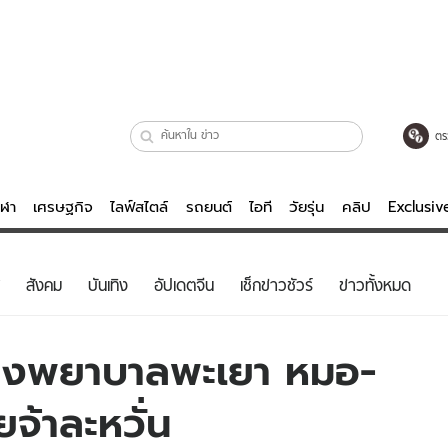
ตร
ีฬา
เศรษฐกิจ
ไลฟ์สไตล์
รถยนต์
ไอที
วัยรุ่น
คลิป
Exclusi
ตรวจหวย
ไลฟ์สไตล์
บันเทิงค
สังคม
บันเทิง
อัปเดตจีน
เช็กข่าวชัวร์
ข่าวทั้งหมด
ผู้หญิง
หนัง-ละคร
ผู้ชาย
เพลง
ุโรงพยาบาลพะเยา หมอ-
ย
วัยรุ่น
เกมส์
จ้าละหวั่น
ไอที
คลิป
รถยนต์
พอดแคสต์