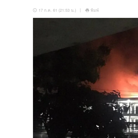
อัปเดตจีน
17 ก.ค. 61 (21:53 น.)
พิมพ์
เช็กข่าวชัวร์
ติดตามสนุกโซเชี
ดาวน์โหลดสนุกแอปฟรี
สงวนลิขสิทธิ์ ©
2569
บริษัท อิมเมจ ฟิวเจอร์ (ประเทศไทย) จำกัด