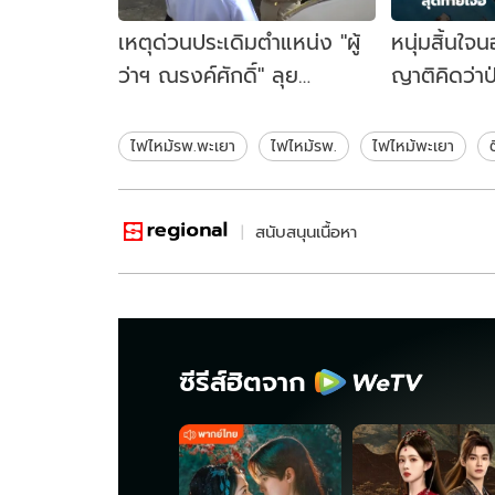
เหตุด่วนประเดิมตำแหน่ง "ผู้
หนุ่มสิ้นใ
ว่าฯ ณรงค์ศักดิ์" ลุย
ญาติคิดว่าป
บัญชาการเหตุไฟไหม้
"ผู้ร้าย" ซุก
รพ.พะเยา
ไฟไหม้รพ.พะเยา
ไฟไหม้รพ.
ไฟไหม้พะเยา
สนับสนุนเนื้อหา
ซีรีส์ฮิตจาก