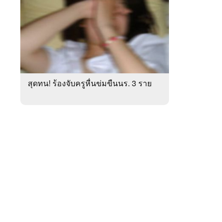
สัปดาห์
ของ
หมวด
ภูมิภาค
 WeTV
สุดทน! ร้องจับครูหื่นข่มขืนนร. 3 ราย
ติดต่อโฆษณา
tencentthbd
sales@tencent.co.th
รา
ร้องเรียนเนื้อหาไม่เหมาะสม
แนะนำติชม แจ้งปัญหาการใช้งาน