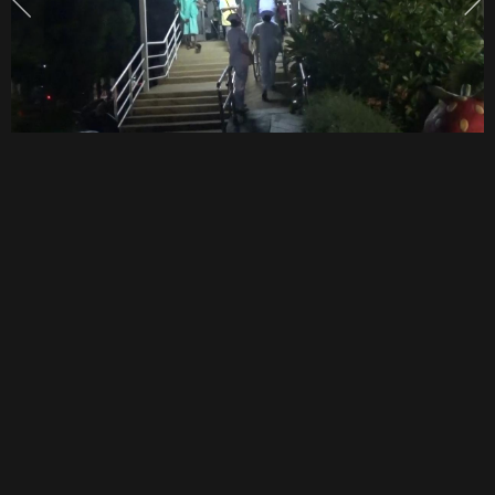
จ้าละหวั่น