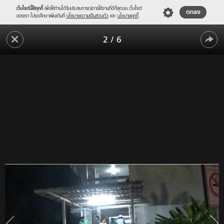
เว็บไซต์นี้ใช้คุกกี้
เพื่อให้ท่านได้รับประสบการณ์การใช้งานที่ดีที่สุดบน เว็บไซต์
ตกลง
ของเรา โปรดศึกษาเพิ่มเติมที่
นโยบายความเป็นส่วนตัว
และ
นโยบายคุกกี้
ไฟ
2
/
6
ไหม้
ไฟ
ตึก
อุบัติเหตุ
ไหม้
โรง
ตึก
พยาบาล
อุบัติเหตุ
พะเยา
หมอ-
โรง
พยาบาล
พยาบาล
อพยพ
ผู้
พะเยา
ป่วย
หมอ-
จ้าละหวั่น
พยาบาล
อพยพ
ผู้
ป่วย