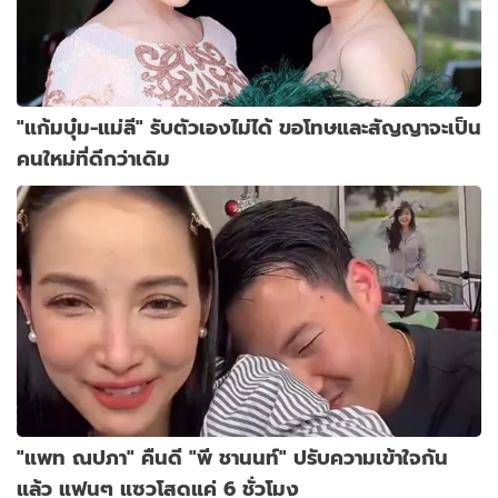
"แก้มบุ๋ม-แม่ลี" รับตัวเองไม่ได้ ขอโทษและสัญญาจะเป็น
คนใหม่ที่ดีกว่าเดิม
"แพท ณปภา" คืนดี "พี ชานนท์" ปรับความเข้าใจกัน
แล้ว แฟนๆ แซวโสดแค่ 6 ชั่วโมง