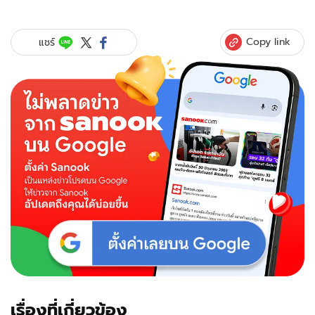
"ขุน
ชา
นนท์"
Copy link
แชร์
ขอโทษ
คนดู
หลัง
ถูก
สับ
เละ
พูด
ผิดๆ
ถูกๆ
รอบ
ตัดสิน
The
Face
All
Stars
เรื่องที่เกี่ยวข้อง