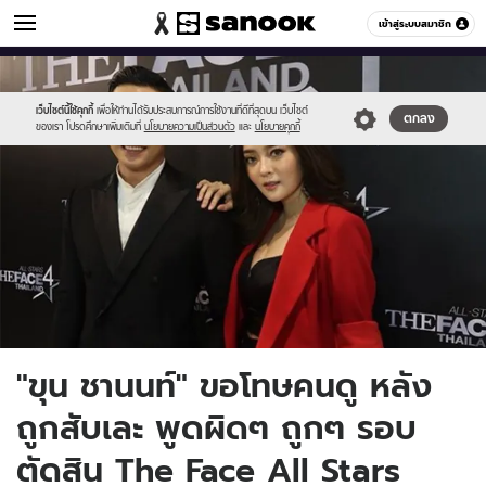
ข่าวบันเทิง
เข้าสู่ระบบสมาชิก
หมวดอื่นๆ
//s.isanook.com/ns/0/ud/1286/6434246/khun.jpg
Sanook
//s.isanook.com/sr/0/images/logo-
600
60
new-
sanook.png
เว็บไซต์นี้ใช้คุกกี้
เพื่อให้ท่านได้รับประสบการณ์การใช้งานที่ดีที่สุดบน เว็บไซต์
ตกลง
ของเรา โปรดศึกษาเพิ่มเติมที่
นโยบายความเป็นส่วนตัว
และ
นโยบายคุกกี้
"ขุน ชานนท์" ขอโทษคนดู หลัง
ถูกสับเละ พูดผิดๆ ถูกๆ รอบ
ตัดสิน The Face All Stars