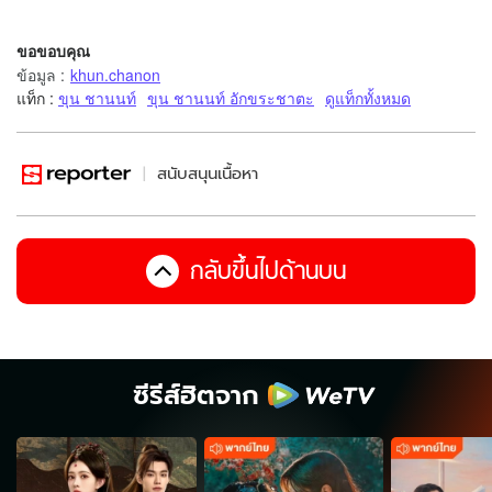
ขอขอบคุณ
ข้อมูล
:
khun.chanon
แท็ก :
ขุน ชานนท์
ขุน ชานนท์ อักขระชาตะ
ดูแท็กทั้งหมด
สนับสนุนเนื้อหา
กลับขึ้นไปด้านบน
ซีรีส์ฮิตจาก