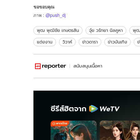
ขอขอบคุณ
ส้นสูง
ภาพ
:
@push_dj
พุฒ พุฒิชัย เกษตรสิน
จุ๋ย วรัทยา นิลคูหา
พุฒ
แต่งงาน
วิวาห์
ข่าวดารา
ข่าวบันเทิง
ข
สนับสนุนเนื้อหา
ซีรีส์ฮิตจาก