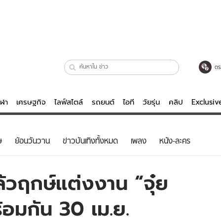
ตร
ีฬา
เศรษฐกิจ
ไลฟ์สไตล์
รถยนต์
ไอที
วัยรุ่น
คลิป
Exclusi
ตรวจหวย
ไลฟ์สไตล์
บันเทิงค
ษ
ย้อนวันวาน
ข่าวบันเทิงทั้งหมด
เพลง
หนัง-ละคร
ผู้หญิง
หนัง-ละคร
ผู้ชาย
เพลง
้วฤกษ์แต่งงาน “จุ๋ย
ย
วัยรุ่น
เกมส์
้อมกัน 30 เม.ย.
ไอที
คลิป
รถยนต์
พอดแคสต์