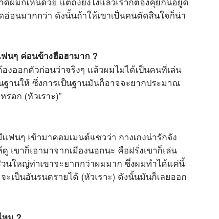
ดีผมก็เห็นด้วย แต่ถึงยังไงแล้วเราก็ต้องคุยกันอยู่ดี
อ่อนมากกว่า ดังนั้นถ้าให้เขาเป็นคนตัดสินใจก็น่า
แฟนๆ ค่อนข้างฮือฮามาก ?
องออกตัวก่อนว่าจริงๆ แล้วผมไม่ได้เป็นคนที่เล่น
เป็นฐานให้ ซึ่งการเป็นฐานมันก็อาจจะยากประมาณ
หรอก (หัวเราะ)”
็มีแฟนๆ เข้ามาคอมเมนต์แซวว่า กางเกงน่ารักจัง
ห้ดู เขาก็เอามาจากเมืองนอกนะ คือฝรั่งเขาก็เล่น
่วนใหญ่ท่าเขาจะยากกว่าผมมาก ซึ่งผมทำได้แค่นี้
ะเป็นอันรนตรายได้ (หัวเราะ) ดังนั้นมันก็เลยออก
้ไหม ?