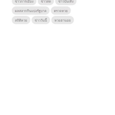
ข่าวการเมือง
ข่าวสด
ข่าวบันเทิง
ผลสลากกินแบ่งรัฐบาล
ตรวจหวย
สถิติหวย
ข่าววันนี้
หวยฮานอย