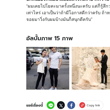
“ผมเคยไปโยคะมาครั้งหนึ่งนะครับ แต่ก็รู้สึก
เท่าไหร่ เอาเป็นว่าถ้ามีโอกาสดีกว่าครับ 
จอยมาวิ่งกับผมบ้างมันก็สนุกดีครับ”
อัลบั้มภาพ 15 ภาพ
อัลบั้ม
ภาพ
15
ภาพ
ของ
“พุฒ
พุฒิ
ชัย”
ได้
แล้ว
ฤกษ์
แต่งงาน
แชร์เรื่องนี้
Copy link
“จุ๋ย