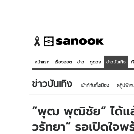
หน้าแรก
เรื่องฮอต
ข่าว
ดูดวง
ข่าวบันเทิง
ก
ข่าวบันเทิง
ข่าว
ดูดวง - 
เม้าท์กันทั้งเมือง
สกู๊ปพิเศ
เรื่องฮอต
ดูดวง
ข่าว
หวยไทย
“พุฒ พุฒิชัย” ได้แล
ข่าวบันเทิง
สถิติหวยไท
วรัทยา” รอเปิดใจพร
ข่าวกีฬา
หวยลาว
ข่าวเศรษฐกิจ