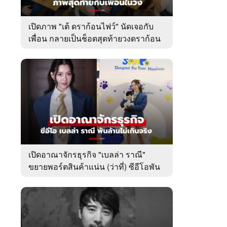
เปิดภาพ "เต้ ดราก้อนไฟว์" นัดเจอกับ
เพื่อน กลายเป็นช็อตสุดท้ายวงดราก้อน
ไฟว์
เปิดอาณาจักรธุรกิจ "เบลล่า ราณี"
ขยายพอร์ตสินค้าแน่น (ว่าที่) ซีอีโอพัน
ล้านเคียงข้าง "วิล ชวิณ"