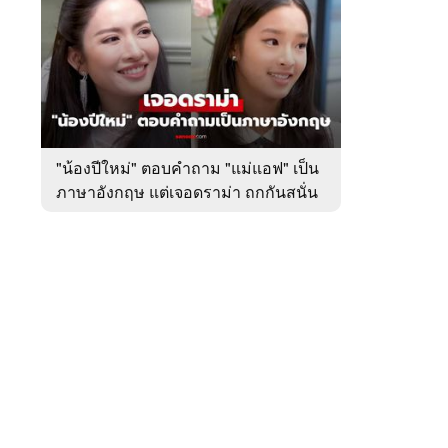
สัปดาห์
ของ
หมวด
บันเทิง
 WeTV
"น้องปีใหม่" ตอบคำถาม "แม่แอฟ" เป็น
ภาษาอังกฤษ แต่เจอดราม่า ถกกันสนั่น
ติดต่อโฆษณา
tencentthbd
sales@tencent.co.th
รา
ร้องเรียนเนื้อหาไม่เหมาะสม
แนะนำติชม แจ้งปัญหาการใช้งาน