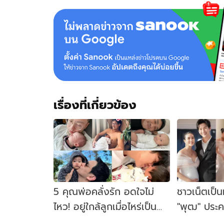
วรัท
ยา”
รอ
เปิด
ใจ
พร้อม
กัน
30
เม.ย.
เรื่องที่เกี่ยวข้อง
5 คุณพ่อคลั่งรัก อดใจไม่
ชาวเน็ตเป็น
ไหว! อยู่ใกล้ลูกเมื่อไหร่เป็น
"พุฒ" ประค
ต้องมุ้งมิ้งตลอด
บันได สวมช