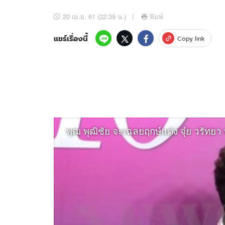
อัปเดตจีน
20 เม.ย. 61 (22:39 น.)
พิมพ์
เช็กข่าวชัวร์
แชร์เรื่องนี้
Copy link
ติดตามสนุกโซเชี
ดาวน์โหลดสนุกแอปฟรี
สงวนลิขสิทธิ์ ©
2569
บริษัท อิมเมจ ฟิวเจอร์ (ประเทศไทย) จำกัด