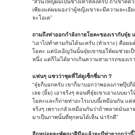
“ส่วนใหญ่ผมเป็นช้างเท้าหลังครับ ถ้าเขาคิดว่า
เพียงแค่ผมมองว่าผู้หญิงเขาจะมีความละเอียด
จะโอเค”
ถามถึงท่าออกกำลังกายโยคะของเรากับจุ๋ย 
“เอาไปทำตามกันได้นะครับ (หัวเราะ) คือผมต้
โยคะ แต่บังเอิญวันนั้นจุ๋ยเขาขอให้ผมช่วย
หนึ่ง แต่ก็ไม่ได้ยากเกินความสามารถของเรา
แฟนๆ แซวว่าชุดที่ใส่ดูเซ็กซี่มาก ?
“จุ๋ยก็บอกครับ เขาก็มาบอกว่าพอลงภาพปุ๊ปก
เลย (ยิ้ม) เอาจริงๆ ตอนที่จุ๋ยเขาเอาแบบมาใ
โยคะและก็ถ่ายท่าอะไรแบบนี้เหมือนกัน แต่ส
จริงๆ เพราะกลัวเหมือนกันว่าถ้าพลาดมันอาจจ
มาเป็นภาพนั้นที่ทุกคนได้เห็น น่ารักดี”
อีกหน่อยจะพัฒนาฝีมือแล้วจะมีท่ายากกว่านี