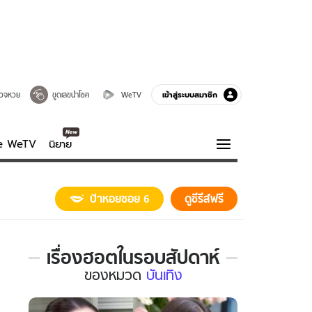
เข้าสู่ระบบสมาชิก
วจหวย
ขูดเลขนำโชค
WeTV
ve WeTV
นิยาย
รบรส
ความรู้รอบตัว
ป้าหอยซอย 6
ดูซีรีส์ฟรี
ฮาวทู
กูรู-รอบรู้
เรื่องฮอตในรอบสัปดาห์
เรื่อง
ของ
หมวด
บันเทิง
ฮอต
ใน
รอบ