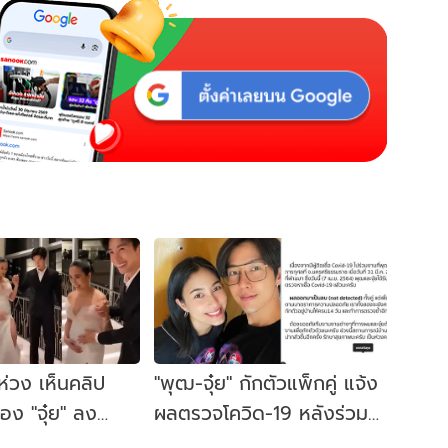
ห่วง เห็นคลิป
"พุฒ-จุ๋ย" กักตัวแพ็กคู่ แจ้ง
อง "จุ๋ย" ลง
ผลตรวจโควิด-19 หลังร่วม
ุดราตรี-รองเท้า
งานบอลการกุศลกับผู้ติดเชื้อ