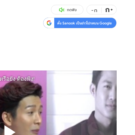
ก
สุขภาพ
+
ดูทีวี
-
ก
กดฟัง
เที่ยว-กิน
WeTV
ตั้ง Sanook เป็นข่าวโปรดบน Google
Tasteful Thailand
Exclusive
Sanook Choice
นิยาย
ยลได้ที่
ร่วมงานกับเ