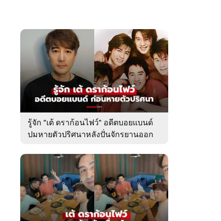
รู้จัก "เต้ ดราก้อนไฟว์" อดีตบอยแบนด์
ปมหายตัวปริศนาหลังปั่นจักรยานออก
จากบ้านพัก