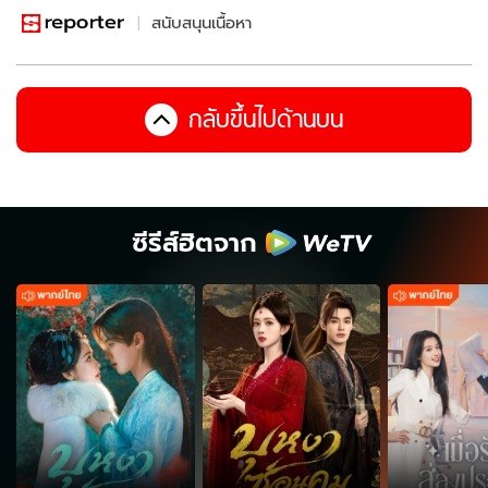
สนับสนุนเนื้อหา
กลับขึ้นไปด้านบน
ซีรีส์ฮิตจาก