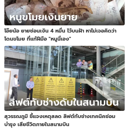
โอ๊ยน้อ ยายซ่อนเงิน 4 หมื่น ไว้บนฝ้า หาไม่เจอคิดว่า
โดนขโมย ที่แท้ฝีมือ "หนูนี่เอง"
สุวรรณภูมิ ชี้แจงเหตุสลด ลิฟต์ทับช่างเทคนิคซ่อม
บำรุง เสียชีวิตภายในสนามบิน