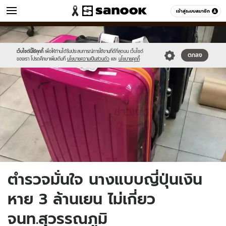
ข่าว
เข้าสู่ระบบสมาชิก
หมวดอื่นๆ
//s.isanook.com/ns/0/ud/1218/6093826/dafsda.jpg
Sanook
//s.isanook.com/sr/0/images/logo-
600
60
new-
sanook.png
เว็บไซต์นี้ใช้คุกกี้
เพื่อให้ท่านได้รับประสบการณ์การใช้งานที่ดีที่สุดบน เว็บไซต์
ตกลง
ของเรา โปรดศึกษาเพิ่มเติมที่
นโยบายความเป็นส่วนตัว
และ
นโยบายคุกกี้
ตำรวจมั่นใจ นางแบบญี่ปุ่นเงิน
หาย 3 ล้านเยน ไม่เกี่ยว
จนท.สุวรรณภูมิ