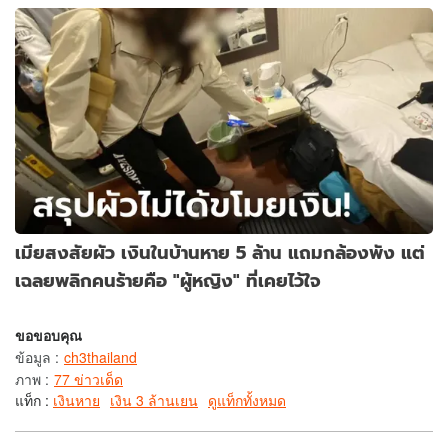
เมียสงสัยผัว เงินในบ้านหาย 5 ล้าน แถมกล้องพัง แต่
เฉลยพลิกคนร้ายคือ "ผู้หญิง" ที่เคยไว้ใจ
ขอขอบคุณ
ข้อมูล
:
ch3thailand
ภาพ
:
77 ข่าวเด็ด
แท็ก :
เงินหาย
เงิน 3 ล้านเยน
ดูแท็กทั้งหมด